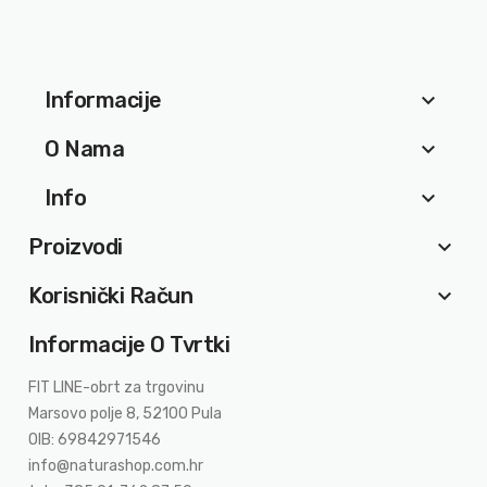
Informacije
keyboard_arrow_down
O Nama
keyboard_arrow_down
Info
keyboard_arrow_down
Proizvodi
keyboard_arrow_down
Korisnički Račun
keyboard_arrow_down
Informacije O Tvrtki
FIT LINE-obrt za trgovinu
Marsovo polje 8, 52100 Pula
OIB: 69842971546
info@naturashop.com.hr