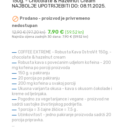
150g. - Chocolate & Hazelnut Cream
NAJBOLJE UPOTRIJEBITI DO: 08.11.2025.

Prodano - proizvod je privremeno
nedostupan
7,90 €
12,90 €
(97.20 kn)
(59.52 kn)
Najniža cijena zadnjih 30 dana: 7,90 € (59.52 kn)
COFFEE EXTREME - Robusta Kava OstroVit 150g. -
chocolate & hazelnut cream
Robusta kava s povećanim udjelom kofeina - 200
mg kofeina po porciji proizvoda
150 g. u pakiranju
20 porcija po pakiranju
200 mg kofeina u svakoj porciji
Ukusna varijanta okusa - kava s okusom čokolade i
kreme od lješnjaka.
Pogodno za vegetarijance i vegane - proizvod ne
sadrži sastojke životinjskog podrijetla.
1 porcija = 3 čajne žličice = 7,5 g .
Učinkovitost - jedno pakiranje proizvoda sadrži 20
porcija pripravka.
...