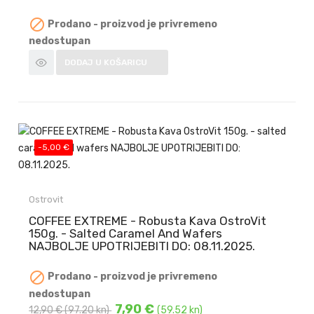

Prodano - proizvod je privremeno
nedostupan
DODAJ U KOŠARICU
-5,00 €
Ostrovit
COFFEE EXTREME - Robusta Kava OstroVit
150g. - Salted Caramel And Wafers
NAJBOLJE UPOTRIJEBITI DO: 08.11.2025.

Prodano - proizvod je privremeno
nedostupan
7,90 €
12,90 €
(97.20 kn)
(59.52 kn)