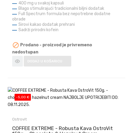
400 mg u svakoj kapsuli
Blago stimulirajući tradicionalni biljni dodatak
Full Spectrum formula bez nepotrebne dodatne
obrade
Sirovi kakao dodatak prehrani
Sadrži prirodni kofein

Prodano - proizvod je privremeno
nedostupan
DODAJ U KOŠARICU
-5,00 €
Ostrovit
COFFEE EXTREME - Robusta Kava OstroVit