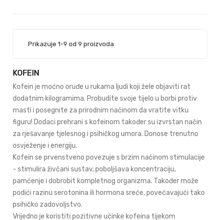
Prikazuje 1-9 od 9 proizvoda
KOFEIN
Kofein je moćno oruđe u rukama ljudi koji žele objaviti rat
dodatnim kilogramima. Probudite svoje tijelo u borbi protiv
masti i posegnite za prirodnim načinom da vratite vitku
figuru! Dodaci prehrani s kofeinom također su izvrstan način
za rješavanje tjelesnog i psihičkog umora. Donose trenutno
osvježenje i energiju.
Kofein se prvenstveno povezuje s brzim načinom stimulacije
- stimulira živčani sustav, poboljšava koncentraciju,
pamćenje i dobrobit kompletnog organizma. Također može
podići razinu serotonina ili hormona sreće, povećavajući tako
psihičko zadovoljstvo.
Vrijedno je koristiti pozitivne učinke kofeina tijekom