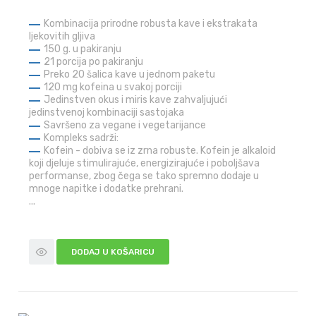
Kombinacija prirodne robusta kave i ekstrakata
ljekovitih gljiva
150 g. u pakiranju
21 porcija po pakiranju
Preko 20 šalica kave u jednom paketu
120 mg kofeina u svakoj porciji
Jedinstven okus i miris kave zahvaljujući
jedinstvenoj kombinaciji sastojaka
Savršeno za vegane i vegetarijance
Kompleks sadrži:
Kofein - dobiva se iz zrna robuste. Kofein je alkaloid
koji djeluje stimulirajuće, energizirajuće i poboljšava
performanse, zbog čega se tako spremno dodaje u
mnoge napitke i dodatke prehrani.
...
DODAJ U KOŠARICU