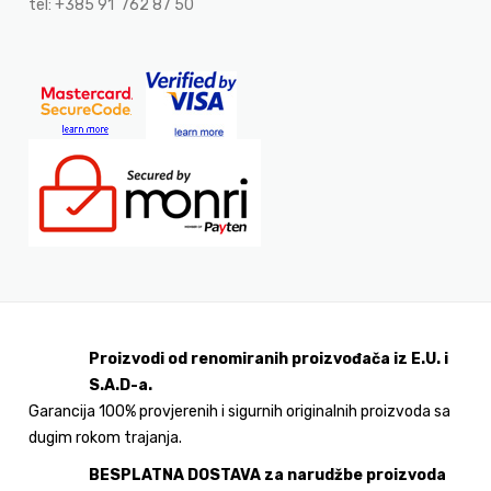
tel: +385 91 762 87 50
Proizvodi od renomiranih proizvođača iz E.U. i
S.A.D-a.
Garancija 100% provjerenih i sigurnih originalnih proizvoda sa
dugim rokom trajanja.
BESPLATNA DOSTAVA za narudžbe proizvoda