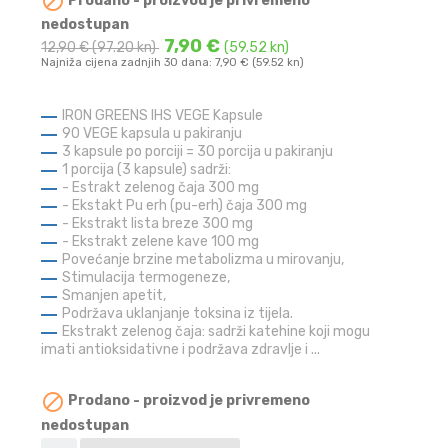

Prodano - proizvod je privremeno
nedostupan
7,90 €
12,90 €
(97.20 kn)
(59.52 kn)
Najniža cijena zadnjih 30 dana: 7,90 € (59.52 kn)
IRON GREENS IHS VEGE Kapsule
90 VEGE kapsula u pakiranju
3 kapsule po porciji = 30 porcija u pakiranju
1 porcija (3 kapsule) sadrži:
- Estrakt zelenog čaja 300 mg
- Ekstakt Pu erh (pu-erh) čaja 300 mg
- Ekstrakt lista breze 300 mg
- Ekstrakt zelene kave 100 mg
Povećanje brzine metabolizma u mirovanju,
Stimulacija termogeneze,
Smanjen apetit,
Podržava uklanjanje toksina iz tijela.
Ekstrakt zelenog čaja: sadrži katehine koji mogu
imati antioksidativne i podržava zdravlje i ...

Prodano - proizvod je privremeno
nedostupan