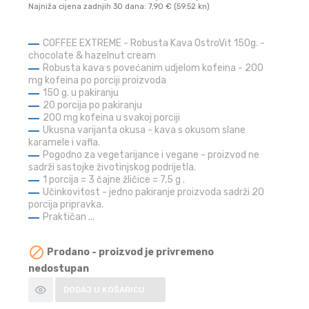
Najniža cijena zadnjih 30 dana: 7,90 € (59.52 kn)
COFFEE EXTREME - Robusta Kava OstroVit 150g. -
chocolate & hazelnut cream
Robusta kava s povećanim udjelom kofeina - 200
mg kofeina po porciji proizvoda
150 g. u pakiranju
20 porcija po pakiranju
200 mg kofeina u svakoj porciji
Ukusna varijanta okusa - kava s okusom slane
karamele i vafla.
Pogodno za vegetarijance i vegane - proizvod ne
sadrži sastojke životinjskog podrijetla.
1 porcija = 3 čajne žličice = 7,5 g .
Učinkovitost - jedno pakiranje proizvoda sadrži 20
porcija pripravka.
Praktičan ...

Prodano - proizvod je privremeno
nedostupan
DODAJ U KOŠARICU