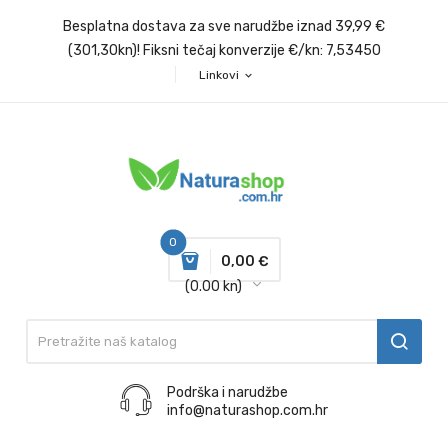
Besplatna dostava za sve narudžbe iznad 39,99 €
(301,30kn)! Fiksni tečaj konverzije €/kn: 7,53450
Linkovi
expand_more
0
0,00 €
(0.00 kn)
Podrška i narudžbe
info@naturashop.com.hr