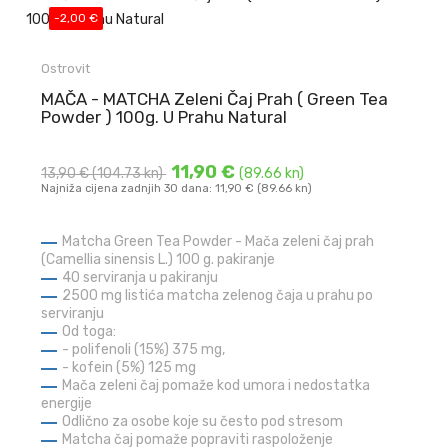
-2,00 €
Ostrovit
MAČA - MATCHA Zeleni Čaj Prah ( Green Tea
Powder ) 100g. U Prahu Natural
11,90 €
13,90 €
(104.73 kn)
(89.66 kn)
Najniža cijena zadnjih 30 dana: 11,90 € (89.66 kn)
Matcha Green Tea Powder - Mača zeleni čaj prah
(Camellia sinensis L.) 100 g. pakiranje
40 serviranja u pakiranju
2500 mg listića matcha zelenog čaja u prahu po
serviranju
Od toga:
- polifenoli (15%) 375 mg,
- kofein (5%) 125 mg
Mača zeleni čaj pomaže kod umora i nedostatka
energije
Odlično za osobe koje su često pod stresom
Matcha čaj pomaže popraviti raspoloženje