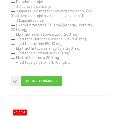
Prirodni sastojci
30 porcija u pakiranju
supports lipid metabolism extreme sadrži Čak
10 aktivnih sastojaka za sagorijevanje masti
3 kapsule sadrže:
L karnitin tartarat: 300 mg (od toga L karnitin:
201.6 mg),
Ekstrakt zelene kave u zrnu: 200 mg
- (od toga klorogena kiselina 50%: 100 mg),
- (od toga kofein 5%: 10 mg),
Ekstrakt listova zelenog čaja: 200 mg,
- (od toga polifenoli 40%: 80 mg),
Ekstrakt đumbira 200 mg,
- (od toga gingeroli 5%: 10 mg), ...
DODAJ U KOŠARICU
-5,00 €