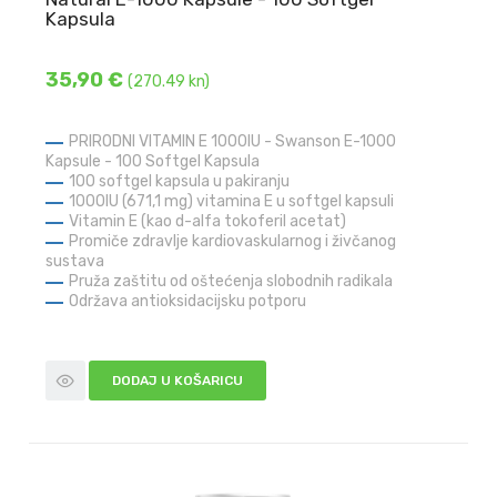
Kapsula
35,90 €
(270.49 kn)
PRIRODNI VITAMIN E 1000IU - Swanson E-1000
Kapsule - 100 Softgel Kapsula
100 softgel kapsula u pakiranju
1000IU (671,1 mg) vitamina E u softgel kapsuli
Vitamin E (kao d-alfa tokoferil acetat)
Promiče zdravlje kardiovaskularnog i živčanog
sustava
Pruža zaštitu od oštećenja slobodnih radikala
Održava antioksidacijsku potporu
DODAJ U KOŠARICU