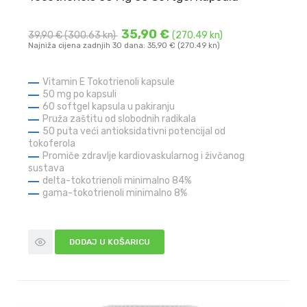
35,90 €
39,90 €
(300.63 kn)
(270.49 kn)
Najniža cijena zadnjih 30 dana: 35,90 € (270.49 kn)
Vitamin E Tokotrienoli kapsule
50 mg po kapsuli
60 softgel kapsula u pakiranju
Pruža zaštitu od slobodnih radikala
50 puta veći antioksidativni potencijal od
tokoferola
Promiče zdravlje kardiovaskularnog i živčanog
sustava
delta-tokotrienoli minimalno 84%
gama-tokotrienoli minimalno 8%
DODAJ U KOŠARICU