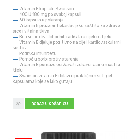
Vitamin E kapsule Swanson
400IU 180 mg po svakoj kapsuli
60 kapsula u pakiranju
Vitamin E pruža antioksidacijsku zaštitu za zdravo
srce i vitalna tkiva
Bori se protiv slobodnih radikala u cijelom tijelu
Vitamin E djeluje pozitivno na cijeli kardiovaskularni
sustav
Podrška imunitetu
Pomoć u borbi protiv starenja
Vitamin E pomaže održavati zdravu razinu masti u
tijelu
Swanson vitamin E dolazi u praktičnim softgel
kapsulama koje se lako gutaju
DODAJ U KOŠARICU