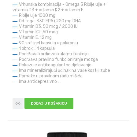
Vrhunska kombinacija - Omega 3 Riblje ulje +
vitamin D3 + vitamin K2 + vitamin E
Riblje ulje 1000 mg
Od toga: 330 EPA i 220 mg DHA
Vitamin D3: 50 mcg / 2000 IU
Vitamin K2: 50 mcg
Vitamin E: 12 mg
90 softgel kapsula u pakiranju
1 obrok = 1 kapsula
Podržava kardiovaskularnu funkciju
Podržava pravilno funkcioniranje mozga
Pokazuje antikoagulantno djelovanje
Ima mineralizirajući učinak na vaše kosti i zube
Pomaže u pravilnom radu mišića
Ima antidepresivno ...
DODAJ U KOŠARICU