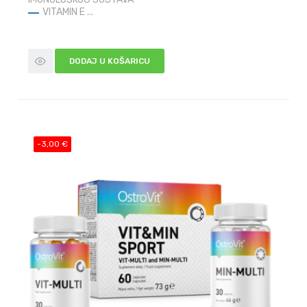
VITAMIN E ...
DODAJ U KOŠARICU
-3,00 €