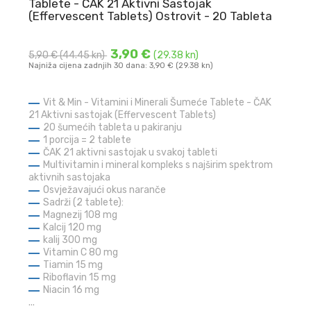
Tablete - ČAK 21 Aktivni Sastojak
(Effervescent Tablets) Ostrovit - 20 Tableta
3,90 €
5,90 €
(44.45 kn)
(29.38 kn)
Najniža cijena zadnjih 30 dana: 3,90 € (29.38 kn)
Vit & Min - Vitamini i Minerali Šumeće Tablete - ČAK
21 Aktivni sastojak (Effervescent Tablets)
20 šumećih tableta u pakiranju
1 porcija = 2 tablete
ČAK 21 aktivni sastojak u svakoj tableti
Multivitamin i mineral kompleks s najširim spektrom
aktivnih sastojaka
Osvježavajući okus naranče
Sadrži (2 tablete):
Magnezij 108 mg
Kalcij 120 mg
kalij
300 mg
Vitamin C 80 mg
Tiamin 15 mg
Riboflavin 15 mg
Niacin 16 mg
...