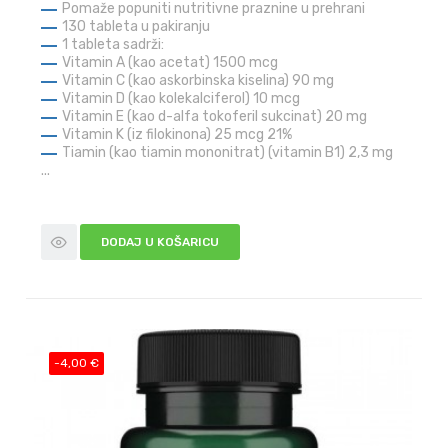
Pomaže popuniti nutritivne praznine u prehrani
130 tableta u pakiranju
1 tableta sadrži:
Vitamin A (kao acetat) 1500 mcg
Vitamin C (kao askorbinska kiselina) 90 mg
Vitamin D (kao kolekalciferol) 10 mcg
Vitamin E (kao d-alfa tokoferil sukcinat) 20 mg
Vitamin K (iz filokinona) 25 mcg
21%
Tiamin (kao tiamin mononitrat) (vitamin B1) 2,3 mg
...
DODAJ U KOŠARICU
-4,00 €