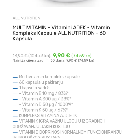
ALL NUTRITION
MULTIVITAMIN - Vitamini ADEK - Vitamin
Kompleks Kapsule ALL NUTRITION - 60
Kapsula
9,90 €
13,90 €
(104.73 kn)
(74.59 kn)
Najniža cijena zadnjih 30 dana: 9,90 € (74.59 kn)
Multivitamin kompleks kapsule
60 kapsula u pakiranju
1 kapsula sadrži:
- Vitamin E
10 mg / 83%*
- Vitamin A
300 µg / 38%*
- Vitamin D
50 µg / 1000%*
- Vitamin K
50 µg / 67%*
KOMPLEKS VITAMINA A, D, E I K
VITAMIN K IGRA VAŽNU ULOGU U IZGRADNJI I
ODRŽAVANJU JAKIH KOSTIJU
VITAMIN D DOPRINOSI NORMALNOM FUNKCIONIRANJU
IMUNOLOŠKOG SUSTAVA