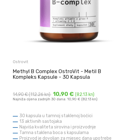
Ostrovit
Methyl B Complex OstroVit - Metil B
Kompleks Kapsule - 30 Kapsula
10,90 €
14,90 €
(112.26 kn)
(82.13 kn)
Najniža cijena zadnjih 30 dana: 10,90 € (82.13 kn)
30 kapsula u tamnoj staklenoj bočici
13 aktivnih sastojaka
Najviša kvaliteta sirovina i proizvodnje
Tamna staklena boca s kapsulama
Proizvod je dovoljan za mjesec dana upotrebe