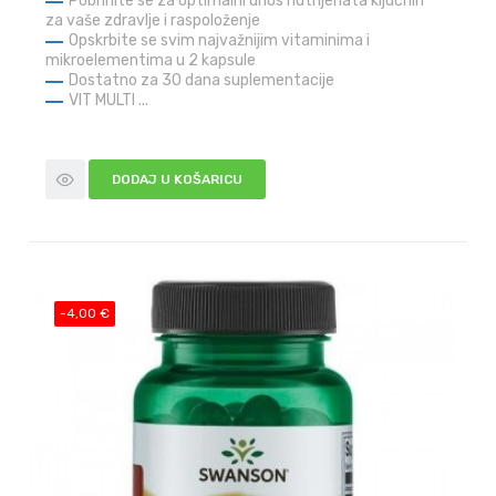
Pobrinite se za optimalni unos nutrijenata ključnih
za vaše zdravlje i raspoloženje
Opskrbite se svim najvažnijim vitaminima i
mikroelementima u 2 kapsule
Dostatno za 30 dana suplementacije
VIT MULTI ...
DODAJ U KOŠARICU
-4,00 €