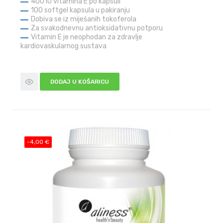
400 IU vitamina E po kapsuli
100 softgel kapsula u pakiranju
Dobiva se iz miješanih tokoferola
Za svakodnevnu antioksidativnu potporu
Vitamin E je neophodan za zdravlje
kardiovaskularnog sustava
DODAJ U KOŠARICU
-4,00 €