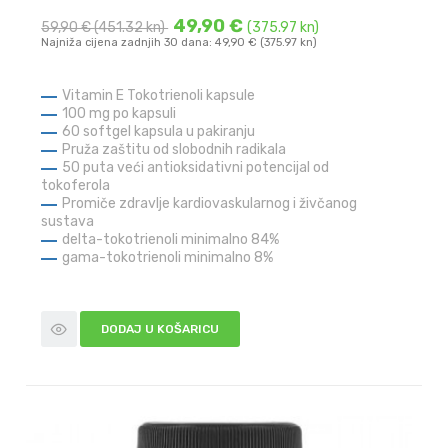
49,90 €
59,90 €
(451.32 kn)
(375.97 kn)
Najniža cijena zadnjih 30 dana: 49,90 € (375.97 kn)
Vitamin E Tokotrienoli kapsule
100 mg po kapsuli
60 softgel kapsula u pakiranju
Pruža zaštitu od slobodnih radikala
50 puta veći antioksidativni potencijal od
tokoferola
Promiče zdravlje kardiovaskularnog i živčanog
sustava
delta-tokotrienoli minimalno 84%
gama-tokotrienoli minimalno 8%
DODAJ U KOŠARICU