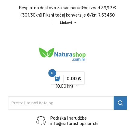
Besplatna dostava za sve narudžbe iznad 39,99 €
(301,30kn)! Fiksni tečaj konverzije €/kn: 7,53450
Linkovi
expand_more
0
0,00 €
(0.00 kn)
Podrška i narudžbe
info@naturashop.com.hr