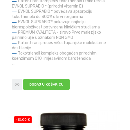
Patentirani kompleks tokotrienola i tokoferola
EVNOL SUPRABIO™ (prirodni vitamin E)
EVNOL SUPRABIO™ povećava apsorpciju
tokotrienola do 300% u krvi i organima
EVNOL SUPRABIO™ pokazuje najbolju
bioraspoloživost potvrđenu kliničkim studijama
PREMIUM KVALITETA - sirovo Prvo malezijsko
palmino ulje s oznakom NON GMO
Patentirani proces višestupanjske molekularne
destilacije
Tokotrienoli kompleks obogaćen prirodnim
koenzimom Q10 i mješavinom karotenoida
...
DODAJ U KOŠARICU
-10,00 €