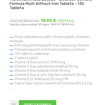
Formula Multi Without Iron Tablete - 130
Tableta
19,90 €
23,90 €
(180.07 kn)
(149.94 kn)
Najniža cijena zadnjih 30 dana: 19,90 € (149.94 kn)
Pruža cjelodnevnu zalihu 15 esencijalnih vitamina i
minerala
Štiti od gubitka hranjivih tvari izazvanog stresom
Pomaže popuniti nutritivne praznine u prehrani
130 tableta u pakiranju
1 tableta sadrži:
Vitamin A (kao acetat) 1500 mcg
Vitamin C (kao askorbinska kiselina) 90 mg
Vitamin D (kao kolekalciferol) 10 mcg
Vitamin E (kao d-alfa tokoferil sukcinat) 20 mg
Vitamin K (iz filokinona) 25 mcg
21%
Tiamin (kao tiamin mononitrat) (vitamin B1) 2,3 mg
...
DODAJ U KOŠARICU