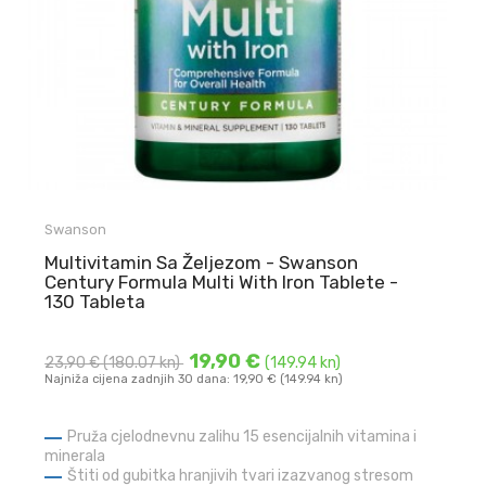
Swanson
Multivitamin Sa Željezom - Swanson
Century Formula Multi With Iron Tablete -
130 Tableta
19,90 €
23,90 €
(180.07 kn)
(149.94 kn)
Najniža cijena zadnjih 30 dana: 19,90 € (149.94 kn)
Pruža cjelodnevnu zalihu 15 esencijalnih vitamina i
minerala
Štiti od gubitka hranjivih tvari izazvanog stresom