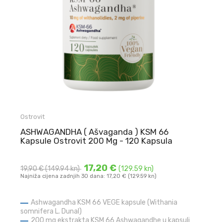
Ostrovit
ASHWAGANDHA ( Ašvaganda ) KSM 66
Kapsule Ostrovit 200 Mg - 120 Kapsula
17,20 €
19,90 €
(149.94 kn)
(129.59 kn)
Najniža cijena zadnjih 30 dana: 17,20 € (129.59 kn)
Ashwagandha KSM 66 VEGE kapsule (Withania
somnifera L. Dunal)
200 mg ekstrakta KSM 66 Ashwagandhe u kapsuli