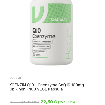
Ostrovit
KOENZIM Q10 - Coenzyme CoQ10 100mg
Ubikinon - 100 VEGE Kapsula
22,50 €
23,75 €
(178.94 kn)
(169.53 kn)