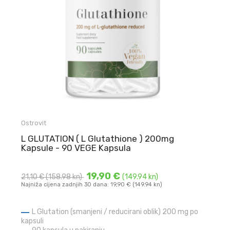
Ostrovit
L GLUTATION ( L Glutathione ) 200mg
Kapsule - 90 VEGE Kapsula
19,90 €
21,10 €
(158.98 kn)
(149.94 kn)
Najniža cijena zadnjih 30 dana: 19,90 € (149.94 kn)
L Glutation (smanjeni / reducirani oblik) 200 mg po
kapsuli