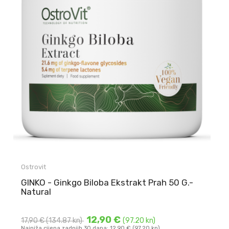
Ostrovit
GINKO - Ginkgo Biloba Ekstrakt Prah 50 G.-
Natural
12,90 €
17,90 €
(134.87 kn)
(97.20 kn)
Najniža cijena zadnjih 30 dana: 12,90 € (97.20 kn)