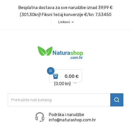
Besplatna dostava za sve narudžbe iznad 39,99 €
(301,30kn)! Fiksni tečaj konverzije €/kn: 7,53450
Linkovi
expand_more
0
0,00 €
(0.00 kn)
Podrška i narudžbe
info@naturashop.com.hr