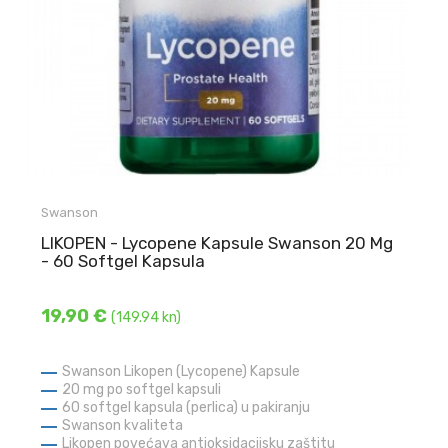
Swanson
LIKOPEN - Lycopene Kapsule Swanson 20 Mg
- 60 Softgel Kapsula
19,90 €
(149.94 kn)
Swanson Likopen (Lycopene) Kapsule
20 mg po softgel kapsuli
60 softgel kapsula (perlica) u pakiranju
Swanson kvaliteta
Likopen povećava antioksidacijsku zaštitu