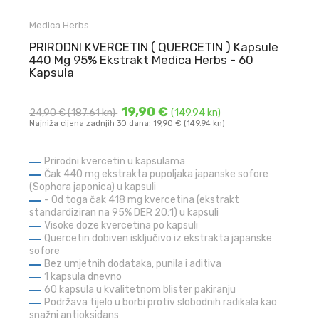
Medica Herbs
PRIRODNI KVERCETIN ( QUERCETIN ) Kapsule
440 Mg 95% Ekstrakt Medica Herbs - 60
Kapsula
19,90 €
24,90 €
(187.61 kn)
(149.94 kn)
Najniža cijena zadnjih 30 dana: 19,90 € (149.94 kn)
Prirodni kvercetin u kapsulama
Čak 440 mg ekstrakta pupoljaka japanske sofore
(Sophora japonica) u kapsuli
- Od toga čak 418 mg kvercetina (ekstrakt
standardiziran na 95% DER 20:1) u kapsuli
Visoke doze kvercetina po kapsuli
Quercetin dobiven isključivo iz ekstrakta japanske
sofore
Bez umjetnih dodataka, punila i aditiva
1 kapsula dnevno
60 kapsula u kvalitetnom blister pakiranju
Podržava tijelo u borbi protiv slobodnih radikala kao
snažni antioksidans