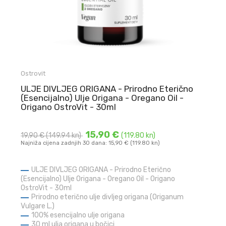
Ostrovit
ULJE DIVLJEG ORIGANA - Prirodno Eterično
(Esencijalno) Ulje Origana - Oregano Oil -
Origano OstroVit - 30ml
15,90 €
19,90 €
(149.94 kn)
(119.80 kn)
Najniža cijena zadnjih 30 dana: 15,90 € (119.80 kn)
ULJE DIVLJEG ORIGANA - Prirodno Eterično
(Esencijalno) Ulje Origana - Oregano Oil - Origano
OstroVit - 30ml
Prirodno eterično ulje divljeg origana (Origanum
Vulgare L.)
100% esencijalno ulje origana
30 ml ulja origana u bočici