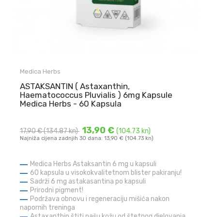
Medica Herbs
ASTAKSANTIN ( Astaxanthin,
Haematococcus Pluvialis ) 6mg Kapsule
Medica Herbs - 60 Kapsula
13,90 €
17,90 €
(134.87 kn)
(104.73 kn)
Najniža cijena zadnjih 30 dana: 13,90 € (104.73 kn)
Medica Herbs Astaksantin 6 mg u kapsuli
60 kapsula u visokokvalitetnom blister pakiranju!
Sadrži 6 mg astakasantina po kapsuli
Prirodni pigment!
Podržava obnovu i regeneraciju mišića nakon
napornih treninga
Astaxanthin štiti našu kožu od štetnog djelovanja