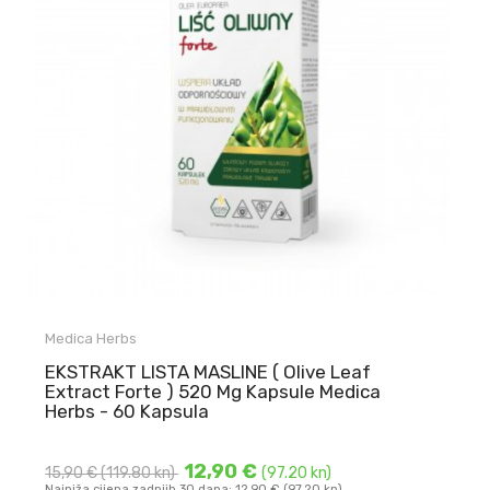
Medica Herbs
EKSTRAKT LISTA MASLINE ( Olive Leaf
Extract Forte ) 520 Mg Kapsule Medica
Herbs - 60 Kapsula
12,90 €
15,90 €
(119.80 kn)
(97.20 kn)
Najniža cijena zadnjih 30 dana: 12,90 € (97.20 kn)