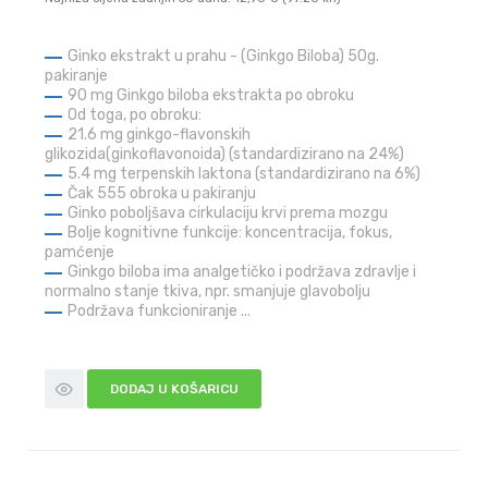
Ginko ekstrakt u prahu - (Ginkgo Biloba) 50g.
pakiranje
90 mg Ginkgo biloba ekstrakta po obroku
Od toga, po obroku:
21.6 mg ginkgo-flavonskih
glikozida(ginkoflavonoida) (standardizirano na 24%)
5.4 mg terpenskih laktona (standardizirano na 6%)
Čak 555 obroka u pakiranju
Ginko poboljšava cirkulaciju krvi prema mozgu
Bolje kognitivne funkcije: koncentracija, fokus,
pamćenje
Ginkgo biloba ima analgetičko i podržava zdravlje i
normalno stanje tkiva, npr. smanjuje glavobolju
Podržava funkcioniranje ...
DODAJ U KOŠARICU