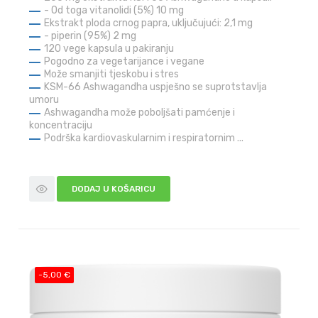
- Od toga vitanolidi (5%) 10 mg
Ekstrakt ploda crnog papra, uključujući:
2,1 mg
- piperin (95%) 2 mg
120 vege kapsula u pakiranju
Pogodno za vegetarijance i vegane
Može smanjiti tjeskobu i stres
KSM-66 Ashwagandha uspješno se suprotstavlja
umoru
Ashwagandha može poboljšati pamćenje i
koncentraciju
Podrška kardiovaskularnim i respiratornim ...
DODAJ U KOŠARICU
-5,00 €