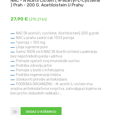
NAC - N Acetil Cistein ( N-Acetyl-L-Cysteine
) Prah - 200 G. Acetilcistein U Prahu
27,90 €
(210.21 kn)
NAC (N acetyl L cysteine, Acetilcistein) 200 g prah
NAC u prahu sadrži čak 1333 porcija
1 porcija = 150 mg
Linija supreme pure
Samo 100% čisti NAC (N Acetil cistein) u pakiranju
bez nepotrebnih punila i aditiva
Pomaže ojačati svoj imunološki sustav
Podrška zdravlju jetre
Pomaže u borbi s infekcijama
Podrška regeneraciji mišiča
Učinkoviti prirodni antioksidans
PODRŠKA ORGANIZMU - N-acetil-L-cistein ima
snažna antioksidativna svojstva, zahvaljujući kojima se
bori protiv slobodnih radikala i ...
DODAJ U KOŠARICU