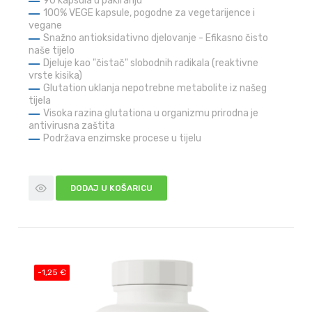
90 kapsula u pakiranju
100% VEGE kapsule, pogodne za vegetarijence i
vegane
Snažno antioksidativno djelovanje - Efikasno čisto
naše tijelo
Djeluje kao "čistač" slobodnih radikala (reaktivne
vrste kisika)
Glutation uklanja nepotrebne metabolite iz našeg
tijela
Visoka razina glutationa u organizmu prirodna je
antivirusna zaštita
Podržava enzimske procese u tijelu
DODAJ U KOŠARICU
-1,25 €