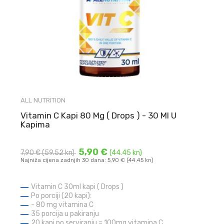
ALL NUTRITION
Vitamin C Kapi 80 Mg ( Drops ) - 30 Ml U
Kapima
5,90 €
7,90 €
(59.52 kn)
(44.45 kn)
Najniža cijena zadnjih 30 dana: 5,90 € (44.45 kn)
Vitamin C 30ml kapi ( Drops )
Po porciji (20 kapi):
- 80 mg vitamina C
35 porcija u pakiranju
20 kapi po serviranju = 100mg vitamina C