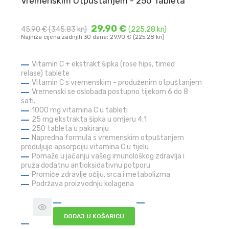
Vremenskim Otpuštanjem - 250 Tableta
29,90 €
45,90 €
(345.83 kn)
(225.28 kn)
Najniža cijena zadnjih 30 dana: 29,90 € (225.28 kn)
Vitamin C + ekstrakt šipka (rose hips, timed
relase) tablete
Vitamin C s vremenskim - produženim otpuštanjem
Vremenski se oslobađa postupno tijekom 6 do 8
sati.
1000 mg vitamina C u tableti
25 mg ekstrakta šipka u omjeru 4:1
250 tableta u pakiranju
Napredna formula s vremenskim otpuštanjem
produljuje apsorpciju vitamina C u tijelu
Pomaže u jačanju vašeg imunološkog zdravlja i
pruža dodatnu antioksidativnu potporu
Promiče zdravlje očiju, srca i metabolizma
Podržava proizvodnju kolagena
DODAJ U KOŠARICU