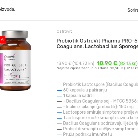
oizvoda.
Sorir
Ostrovit
 €
Probiotik OstroVit Pharma PRO-6
Coagulans, Lactobacillus Sporog
10,90 €
13,90 €
(104.73 kn)
(82.13 kn)
Najniža cijena zadnjih 30 dana: 10,90 € (82.13 k
Probiotik Lactospore (Bacillus Coagul
60 kapsula u pakiranju
1 kapsula sadrži:
- Bacillus Coagulans soj - MTCC 5856: 
- Inulin iz cikorije (prebiotik): 150 mg
Lactospore smiruje simptome proljev
Lactospore može smanjiti razinu koles
Bacillus Coagulans podržavaju liječenj
Probiotik smanjiti uočljive simptome a
Pruža podršku imunitetu