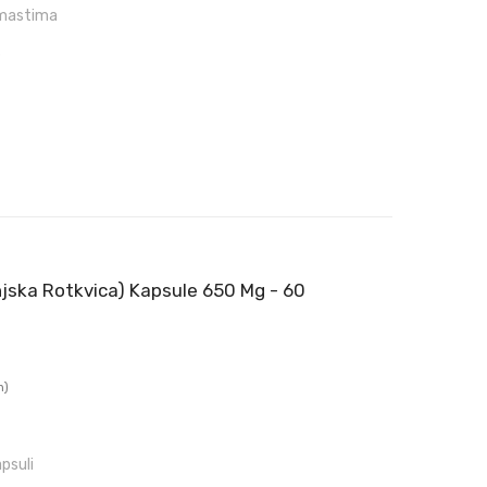
u mastima
e
ska Rotkvica) Kapsule 650 Mg - 60
n)
psuli