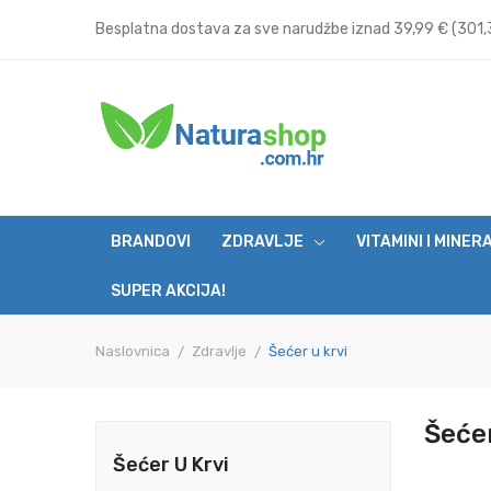
Besplatna dostava za sve narudžbe iznad 39,99 € (301,3
BRANDOVI
ZDRAVLJE
VITAMINI I MINER
SUPER AKCIJA!
Naslovnica
Zdravlje
Šećer u krvi
Šećer
Šećer U Krvi