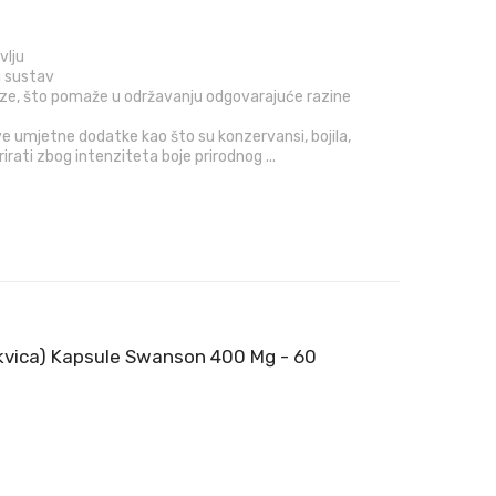
vlju
i sustav
ze, što pomaže u održavanju odgovarajuće razine
ve umjetne dodatke kao što su konzervansi, bojila,
rati zbog intenziteta boje prirodnog ...
vica) Kapsule Swanson 400 Mg - 60