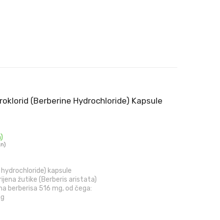
oklorid (Berberine Hydrochloride) Kapsule
)
kn)
 hydrochloride) kapsule
rijena žutike (Berberis aristata)
jena berberisa 516 mg, od čega:
mg