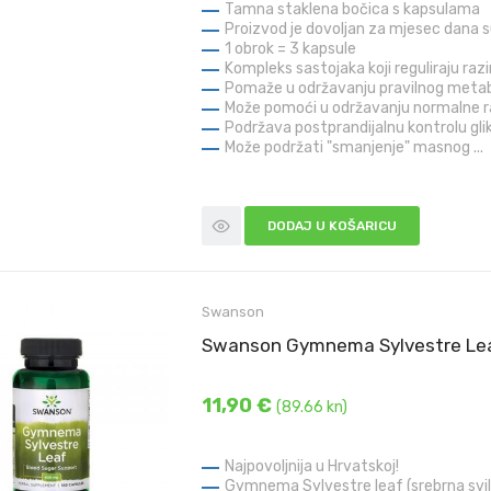
Tamna staklena bočica s kapsulama
Proizvod je dovoljan za mjesec dana 
1 obrok = 3 kapsule
Kompleks sastojaka koji reguliraju raz
Pomaže u održavanju pravilnog meta
Može pomoći u održavanju normalne r
Podržava postprandijalnu kontrolu gli
Može podržati "smanjenje" masnog ...
DODAJ U KOŠARICU
Swanson
Swanson Gymnema Sylvestre Leaf
11,90 €
(89.66 kn)
Najpovoljnija u Hrvatskoj!
Gymnema Sylvestre leaf (srebrna svil