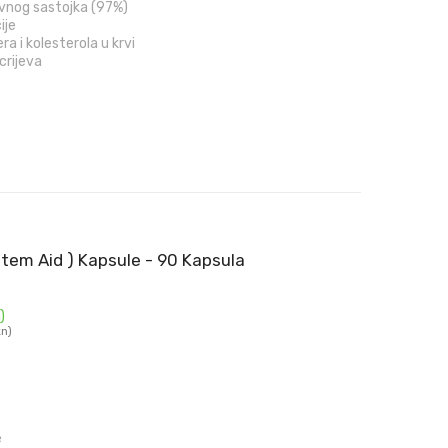
ivnog sastojka (97%)
ije
a i kolesterola u krvi
crijeva
em Aid ) Kapsule - 90 Kapsula
)
kn)
e