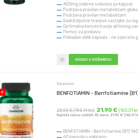
400mg srebrne svilenice po kapsuli
Podržava pravilan metabolizam gluk
Podržava pravilan metabolizam
Sadrži ključne hranjive sastojke za reg
Optimalna koncentracija aktivnog sast
Pomoć za probavu
Prikladan oblik kapsula - ne osjećate g
DODAJ U KOŠARICU
Swanson
 €
BENFOTIAMIN - Benfotiamine (B1
21,90 €
25,90 €
(195.14 kn)
(165.01 kn
Najniža cijena zadnjih 30 dana: 21,90 € (165.01 
BENFOTIAMIN - Benfotiamine (B1) 16
60 kapsula u pakiranju