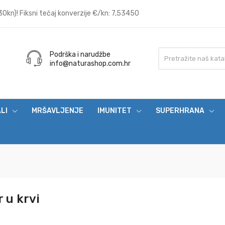
0kn)! Fiksni tečaj konverzije €/kn: 7,53450
Podrška i narudžbe
info@naturashop.com.hr
ALI
MRŠAVLJENJE
IMUNITET
SUPERHRANA
 u krvi