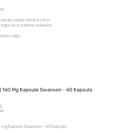
oze
ulaciju razine šećera u krvi
ojka lista srebrne svilenice
orčinu bilja
) 160 Mg Kapsule Swanson - 60 Kapsula
)
kn)
0 mg Kapsule Swanson - 60 Kapsula