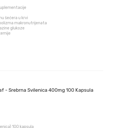
suplementacije
inu šećera u krvi
bolizma makronutrijenata
azine glukoze
kemije
 - Srebrna Svilenica 400mg 100 Kapsula
enica) 100 kapsula