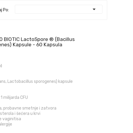

aj Po:
0 BIOTIC LactoSpore ® (Bacillus
enes) Kapsule - 60 Kapsula
n)
ans, Lactobacillus sporogenes) kapsule
1 milijarda CFU
a, probavne smetnje i zatvora
terola i šećera u krvi
e vaginitisa
lergije