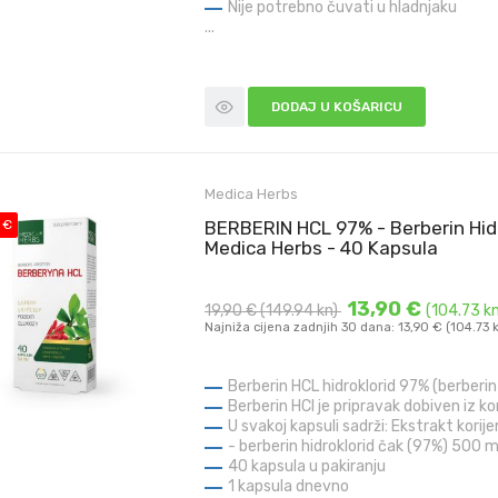
Nije potrebno čuvati u hladnjaku
...
DODAJ U KOŠARICU
Medica Herbs
 €
BERBERIN HCL 97% - Berberin Hidr
Medica Herbs - 40 Kapsula
13,90 €
19,90 €
(149.94 kn)
(104.73 kn
Najniža cijena zadnjih 30 dana: 13,90 € (104.73 
Berberin HCL hidroklorid 97% (berberin
Berberin HCl je pripravak dobiven iz ko
U svakoj kapsuli sadrži: Ekstrakt kori
- berberin hidroklorid čak (97%) 500 
40 kapsula u pakiranju
1 kapsula dnevno