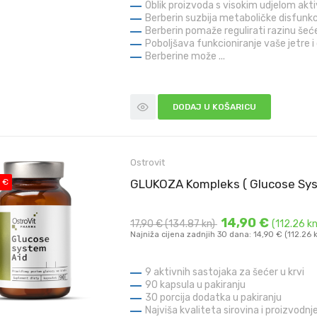
Oblik proizvoda s visokim udjelom akt
Berberin suzbija metaboličke disfunkc
Berberin pomaže regulirati razinu šećer
Poboljšava funkcioniranje vaše jetre i 
Berberine može ...
DODAJ U KOŠARICU
Ostrovit
 €
GLUKOZA Kompleks ( Glucose Syst
14,90 €
17,90 €
(134.87 kn)
(112.26 kn
Najniža cijena zadnjih 30 dana: 14,90 € (112.26 
9 aktivnih sastojaka za šećer u krvi
90 kapsula u pakiranju
30 porcija dodatka u pakiranju
Najviša kvaliteta sirovina i proizvodnj