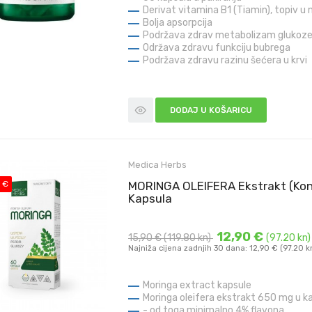
Derivat vitamina B1 (Tiamin), topiv 
Bolja apsorpcija
Podržava zdrav metabolizam glukoz
Održava zdravu funkciju bubrega
Podržava zdravu razinu šećera u krvi
DODAJ U KOŠARICU
Medica Herbs
 €
MORINGA OLEIFERA Ekstrakt (Konj
Kapsula
12,90 €
15,90 €
(119.80 kn)
(97.20 kn)
Najniža cijena zadnjih 30 dana: 12,90 € (97.20 k
Moringa extract kapsule
Moringa oleifera ekstrakt 650 mg u ka
- od toga minimalno 4% flavona