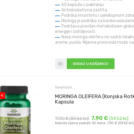
60 kapsula u pakiranju
Antioksidativna zaštita
Podrška imunitetu i cjelokupnom zdra
Moringa je podrška za kardiovaskularn
Podržava pravilan metabolizam gluko
energije i izdržljivosti.
Naša moringa oleifera ne sadrži nikak
arome, punila. Nijansa proizvoda može vari
DODAJ U KOŠARICU
Swanson
 €
MORINGA OLEIFERA (Konjska Rotk
Kapsula
7,90 €
11,90 €
(89.66 kn)
(59.52 kn)
Najniža cijena zadnjih 30 dana: 7,90 € (59.52 kn)