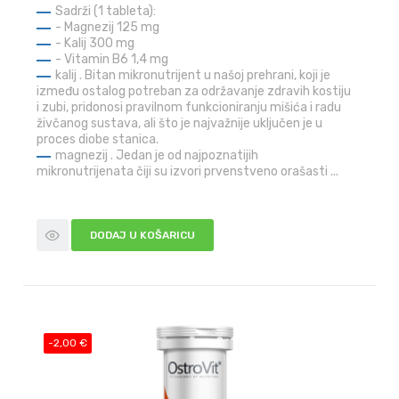
Sadrži (1 tableta):
- Magnezij 125 mg
- Kalij 300 mg
- Vitamin B6 1,4 mg
kalij . Bitan mikronutrijent u našoj prehrani, koji je
između ostalog potreban za održavanje zdravih kostiju
i zubi, pridonosi pravilnom funkcioniranju mišića i radu
živčanog sustava, ali što je najvažnije uključen je u
proces diobe stanica.
magnezij . Jedan je od najpoznatijih
mikronutrijenata čiji su izvori prvenstveno orašasti ...
DODAJ U KOŠARICU
-2,00 €