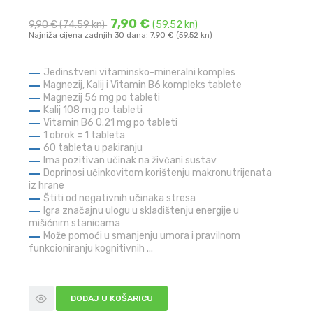
7,90 €
9,90 €
(74.59 kn)
(59.52 kn)
Najniža cijena zadnjih 30 dana: 7,90 € (59.52 kn)
Jedinstveni vitaminsko-mineralni komples
Magnezij, Kalij i Vitamin B6 kompleks tablete
Magnezij 56 mg po tableti
Kalij 108 mg po tableti
Vitamin B6 0.21 mg po tableti
1 obrok = 1 tableta
60 tableta u pakiranju
Ima pozitivan učinak na živčani sustav
Doprinosi učinkovitom korištenju makronutrijenata
iz hrane
Štiti od negativnih učinaka stresa
Igra značajnu ulogu u skladištenju energije u
mišićnim stanicama
Može pomoći u smanjenju umora i pravilnom
funkcioniranju kognitivnih ...
DODAJ U KOŠARICU