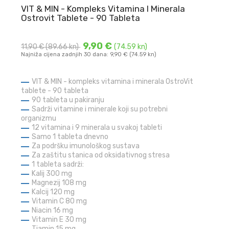
VIT & MIN - Kompleks Vitamina I Minerala
Ostrovit Tablete - 90 Tableta
9,90 €
11,90 €
(89.66 kn)
(74.59 kn)
Najniža cijena zadnjih 30 dana: 9,90 € (74.59 kn)
VIT & MIN - kompleks vitamina i minerala OstroVit
tablete - 90 tableta
90 tableta u pakiranju
Sadrži vitamine i minerale koji su potrebni
organizmu
12 vitamina i 9 minerala u svakoj tableti
Samo 1 tableta dnevno
Za podršku imunološkog sustava
Za zaštitu stanica od oksidativnog stresa
1 tableta sadrži:
Kalij 300 mg
Magnezij 108 mg
Kalcij 120 mg
Vitamin C 80 mg
Niacin 16 mg
Vitamin E 30 mg
Tiamin 15 mg