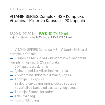
IHS - Iron Horse Series
VITAMIN SERIES Complex IHS - Kompleks
Vitamina I Minerala Kapsule - 90 Kapsula
9,90 €
12,90 €
(97.20 kn)
(74.59 kn)
Najniža cijena zadnjih 30 dana: 9,90 € (74.59 kn)
VITAMIN SERIES Complex IHS - Vitamin & Mineral
Kompleks Kapsule
VITAMIN SERIES je bazični vitaminsko-mineralni
kompleks koji sadrži 25 sastojaka
90 Kapsula u pakiranju
Cjelovit spektar vitamina i minerala
25 vitamina i minerala u svakoj kapsuli
1 porcija = 3 kapsule
za dobro djelovanje imunološkog sustava
za zaštitu stanica od oksidativnog stresa
1 porcija (3 kapsule) sadrži:
Kalcij
243 mg
Fosfor
187,5 mg
...