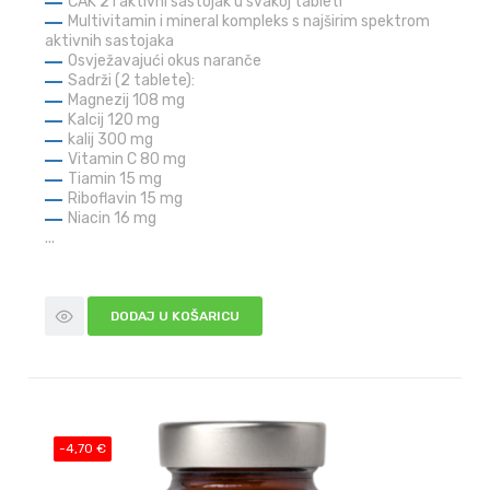
ČAK 21 aktivni sastojak u svakoj tableti
Multivitamin i mineral kompleks s najširim spektrom
aktivnih sastojaka
Osvježavajući okus naranče
Sadrži (2 tablete):
Magnezij 108 mg
Kalcij 120 mg
kalij
300 mg
Vitamin C 80 mg
Tiamin 15 mg
Riboflavin 15 mg
Niacin 16 mg
...
DODAJ U KOŠARICU
-4,70 €