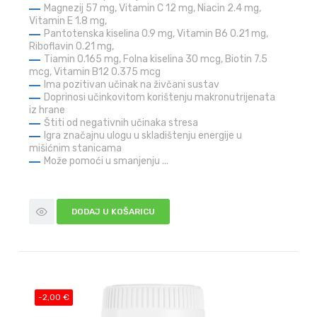
Magnezij 57 mg, Vitamin C 12 mg, Niacin 2.4 mg,
Vitamin E 1.8 mg,
Pantotenska kiselina 0.9 mg, Vitamin B6 0.21 mg,
Riboflavin 0.21 mg,
Tiamin 0.165 mg, Folna kiselina 30 mcg, Biotin 7.5
mcg, Vitamin B12 0.375 mcg
Ima pozitivan učinak na živčani sustav
Doprinosi učinkovitom korištenju makronutrijenata
iz hrane
Štiti od negativnih učinaka stresa
Igra značajnu ulogu u skladištenju energije u
mišićnim stanicama
Može pomoći u smanjenju ...
DODAJ U KOŠARICU
-2,00 €