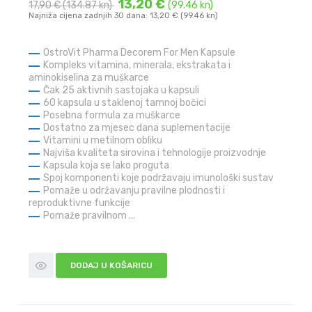
13,20 €
17,90 €
(134.87 kn)
(99.46 kn)
Najniža cijena zadnjih 30 dana: 13,20 € (99.46 kn)
OstroVit Pharma Decorem For Men Kapsule
Kompleks vitamina, minerala, ekstrakata i
aminokiselina za muškarce
Čak 25 aktivnih sastojaka u kapsuli
60 kapsula u staklenoj tamnoj bočici
Posebna formula za muškarce
Dostatno za mjesec dana suplementacije
Vitamini u metilnom obliku
Najviša kvaliteta sirovina i tehnologije proizvodnje
Kapsula koja se lako proguta
Spoj komponenti koje podržavaju imunološki sustav
Pomaže u održavanju pravilne plodnosti i
reproduktivne funkcije
Pomaže pravilnom ...
DODAJ U KOŠARICU