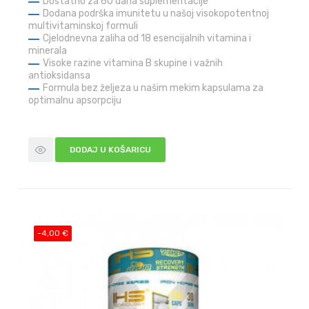
Dostatno za 60 dana suplementacije
Dodana podrška imunitetu u našoj visokopotentnoj
multivitaminskoj formuli
Cjelodnevna zaliha od 18 esencijalnih vitamina i
minerala
Visoke razine vitamina B skupine i važnih
antioksidansa
Formula bez željeza u našim mekim kapsulama za
optimalnu apsorpciju
DODAJ U KOŠARICU
-4,00 €