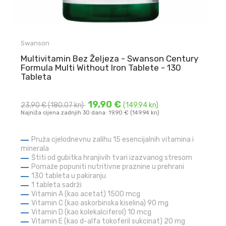
Swanson
Multivitamin Bez Željeza - Swanson Century
Formula Multi Without Iron Tablete - 130
Tableta
19,90 €
23,90 €
(180.07 kn)
(149.94 kn)
Najniža cijena zadnjih 30 dana: 19,90 € (149.94 kn)
Pruža cjelodnevnu zalihu 15 esencijalnih vitamina i
minerala
Štiti od gubitka hranjivih tvari izazvanog stresom
Pomaže popuniti nutritivne praznine u prehrani
130 tableta u pakiranju
1 tableta sadrži:
Vitamin A (kao acetat) 1500 mcg
Vitamin C (kao askorbinska kiselina) 90 mg
Vitamin D (kao kolekalciferol) 10 mcg
Vitamin E (kao d-alfa tokoferil sukcinat) 20 mg