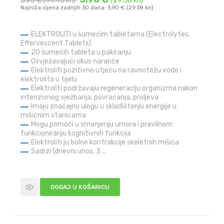
5,90 €
(44.45 kn)
(29.38 kn)
Najniža cijena zadnjih 30 dana: 3,90 € (29.38 kn)
ELEKTROLITI u šumećim tabletama (Electrolytes,
Effervescent Tablets)
20 šumećih tableta u pakiranju
Osvježavajući okus naranče
Elektroliti pozitivno utječu na ravnotežu vode i
elektrolita u tijelu
Elektroliti podržavaju regeneraciju organizma nakon
intenzivnog vježbanja, povraćanja, proljeva
Imaju značajnu ulogu u skladištenju energije u
mišićnim stanicama
Mogu pomoći u smanjenju umora i pravilnom
funkcioniranju kognitivnih funkcija
Elektroliti ju bolne kontrakcije skeletnih mišića
Sadrži (dnevni unos, 3 ...
DODAJ U KOŠARICU