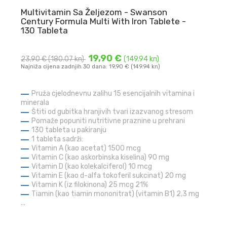
Multivitamin Sa Željezom - Swanson
Century Formula Multi With Iron Tablete -
130 Tableta
19,90 €
23,90 €
(180.07 kn)
(149.94 kn)
Najniža cijena zadnjih 30 dana: 19,90 € (149.94 kn)
Pruža cjelodnevnu zalihu 15 esencijalnih vitamina i
minerala
Štiti od gubitka hranjivih tvari izazvanog stresom
Pomaže popuniti nutritivne praznine u prehrani
130 tableta u pakiranju
1 tableta sadrži:
Vitamin A (kao acetat) 1500 mcg
Vitamin C (kao askorbinska kiselina) 90 mg
Vitamin D (kao kolekalciferol) 10 mcg
Vitamin E (kao d-alfa tokoferil sukcinat) 20 mg
Vitamin K (iz filokinona) 25 mcg
21%
Tiamin (kao tiamin mononitrat) (vitamin B1) 2,3 mg
...