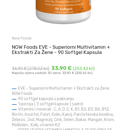
Now Foods
NOW Foods EVE - Superiorni Multivitamin +
Ekstrakti Za Žene - 90 Softgel Kapsula
33,90 €
36,90 €
(278.02 kn)
(255.42 kn)
Najniža cijena zadnjih 30 dana: 33,90 € (255.42 kn)
EVE - Superiorni Multivitamin + Ekstrakti za Žene
NOW Foods
90 softgel kapsula u pakiranju
1 porcija ( 3 softgel kapsule ) sadrži:
Vitamini i minerali : C, A, D, E, K, B1, B2, B3, B6, B12,
Biotin, Inozitol, Folat, Kolin, Kalcij, Pantotenska kiselina,
Željezo, Jod, Magnezij, Cink, Selen, Bakar. Mangan, Krom,
Molibden, Kalij, vitamin K2