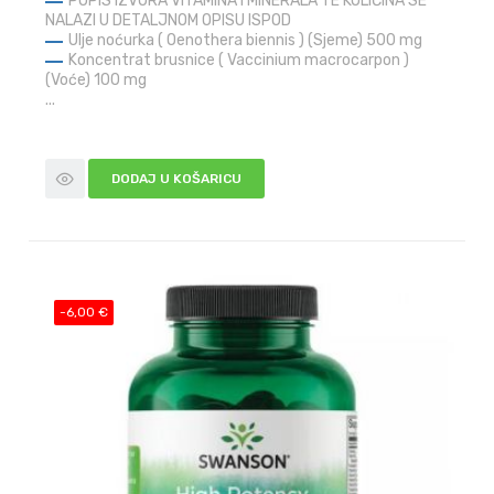
POPIS IZVORA VITAMINA I MINERALA TE KOLIČINA SE
NALAZI U DETALJNOM OPISU ISPOD
Ulje noćurka ( Oenothera biennis ) (Sjeme) 500 mg
Koncentrat brusnice ( Vaccinium macrocarpon )
(Voće) 100 mg
...
DODAJ U KOŠARICU
-6,00 €