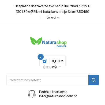
Besplatna dostava za sve narudžbe iznad 39,99 €
(301,30kn)! Fiksni tečaj konverzije €/kn: 7,53450
Linkovi
expand_more
0
0,00 €
(0.00 kn)
Podrška i narudžbe
info@naturashop.com.hr