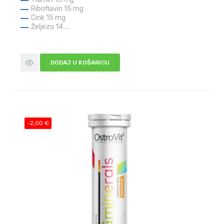
Riboflavin 15 mg
Cink 15 mg
Željezo 14 ...
DODAJ U KOŠARICU
-2,00 €