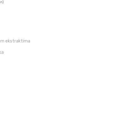
kn)
nim ekstraktima
ka