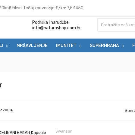
0kn)! Fiksni tečaj konverzije €/kn: 7,53450
Podrška i narudžbe
info@naturashop.com.hr
LI
MRŠAVLJENJE
IMUNITET
SUPERHRANA
F
r
izvoda.
Sorir
Swanson