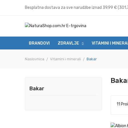
Besplatna dostava za sve narudžbe iznad 39,99 € (301,3
BRANDOVI
ZDRAVLJE
VITAMINI I MINERA
Naslovnica
Vitamini i minerali
Bakar
Baka
Bakar
11 Pro