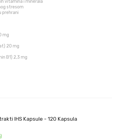
nih vitamina i minerala
anog stresom
u prehrani
90 mg
nat) 20 mg
min B1) 2,3 mg
kstrakti IHS Kapsule - 120 Kapsula
)