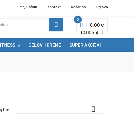
Moj Račun
Kontakt
Košarica
Prijava
0
0,00 €
(0.00 kn)
ITNESS
GELOVI I KREME
SUPER AKCIJA!

aj Po: