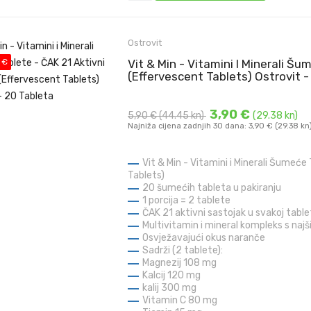
Ostrovit
 €
Vit & Min - Vitamini I Minerali Š
(Effervescent Tablets) Ostrovit -
3,90 €
5,90 €
(44.45 kn)
(29.38 kn)
Najniža cijena zadnjih 30 dana: 3,90 € (29.38 kn
Vit & Min - Vitamini i Minerali Šumeće
Tablets)
20 šumećih tableta u pakiranju
1 porcija = 2 tablete
ČAK 21 aktivni sastojak u svakoj table
Multivitamin i mineral kompleks s naj
Osvježavajući okus naranče
Sadrži (2 tablete):
Magnezij 108 mg
Kalcij 120 mg
kalij
300 mg
Vitamin C 80 mg