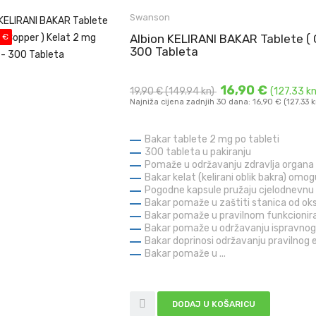
Swanson
 €
Albion KELIRANI BAKAR Tablete (
300 Tableta
16,90 €
19,90 €
(149.94 kn)
(127.33 kn
Najniža cijena zadnjih 30 dana: 16,90 € (127.33 k
Bakar tablete 2 mg po tableti
300 tableta u pakiranju
Pomaže u održavanju zdravlja organa i
Bakar kelat (kelirani oblik bakra) omo
Pogodne kapsule pružaju cjelodnevnu 
Bakar pomaže u zaštiti stanica od ok
Bakar pomaže u pravilnom funkcionir
Bakar pomaže u održavanju ispravnog
Bakar doprinosi održavanju pravilno
Bakar pomaže u ...
DODAJ U KOŠARICU