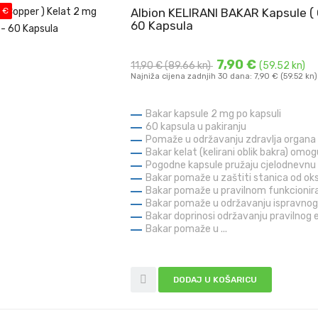
 €
Albion KELIRANI BAKAR Kapsule (
60 Kapsula
7,90 €
11,90 €
(89.66 kn)
(59.52 kn)
Najniža cijena zadnjih 30 dana: 7,90 € (59.52 kn)
Bakar kapsule 2 mg po kapsuli
60 kapsula u pakiranju
Pomaže u održavanju zdravlja organa i
Bakar kelat (kelirani oblik bakra) omo
Pogodne kapsule pružaju cjelodnevnu 
Bakar pomaže u zaštiti stanica od ok
Bakar pomaže u pravilnom funkcionir
Bakar pomaže u održavanju ispravnog
Bakar doprinosi održavanju pravilno
Bakar pomaže u ...
DODAJ U KOŠARICU