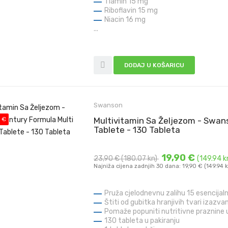
Tiamin 15 mg
Riboflavin 15 mg
Niacin 16 mg
...
DODAJ U KOŠARICU
Swanson
 €
Multivitamin Sa Željezom - Swans
Tablete - 130 Tableta
19,90 €
23,90 €
(180.07 kn)
(149.94 k
Najniža cijena zadnjih 30 dana: 19,90 € (149.94 
Pruža cjelodnevnu zalihu 15 esencijal
Štiti od gubitka hranjivih tvari izazv
Pomaže popuniti nutritivne praznine 
130 tableta u pakiranju