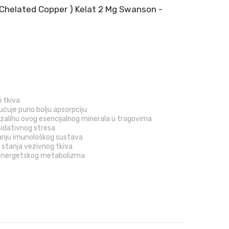
 Chelated Copper ) Kelat 2 Mg Swanson -
 tkiva
gućuje puno bolju apsorpciju
zalihu ovog esencijalnog minerala u tragovima
sidativnog stresa
anju imunološkog sustava
 stanja vezivnog tkiva
g energetskog metabolizma