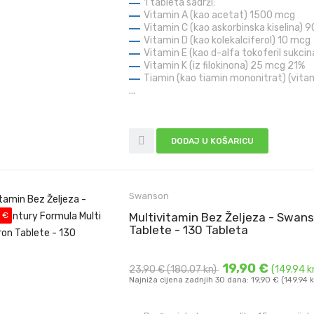
1 tableta sadrži:
Vitamin A (kao acetat) 1500 mcg
Vitamin C (kao askorbinska kiselina) 
Vitamin D (kao kolekalciferol) 10 mcg
Vitamin E (kao d-alfa tokoferil sukci
Vitamin K (iz filokinona) 25 mcg
21%
Tiamin (kao tiamin mononitrat) (vita
...
DODAJ U KOŠARICU
Swanson
 €
Multivitamin Bez Željeza - Swans
Tablete - 130 Tableta
19,90 €
23,90 €
(180.07 kn)
(149.94 k
Najniža cijena zadnjih 30 dana: 19,90 € (149.94 