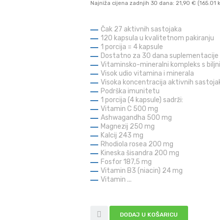
Najniža cijena zadnjih 30 dana: 21,90 € (165.01 
Čak 27 aktivnih sastojaka
120 kapsula u kvalitetnom pakiranju
1 porcija = 4 kapsule
Dostatno za 30 dana suplementacije
Vitaminsko-mineralni kompleks s bilj
Visok udio vitamina i minerala
Visoka koncentracija aktivnih sastoja
Podrška imunitetu
1 porcija (4 kapsule) sadrži:
Vitamin C 500 mg
Ashwagandha 500 mg
Magnezij 250 mg
Kalcij 243 mg
Rhodiola rosea 200 mg
Kineska šisandra 200 mg
Fosfor 187,5 mg
Vitamin B3 (niacin) 24 mg
Vitamin ...
DODAJ U KOŠARICU