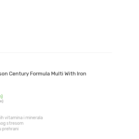
on Century Formula Multi With Iron
n)
kn)
nih vitamina i minerala
anog stresom
u prehrani