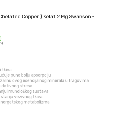
 Chelated Copper ) Kelat 2 Mg Swanson -
)
n)
 tkiva
gućuje puno bolju apsorpciju
zalihu ovog esencijalnog minerala u tragovima
sidativnog stresa
anju imunološkog sustava
 stanja vezivnog tkiva
g energetskog metabolizma