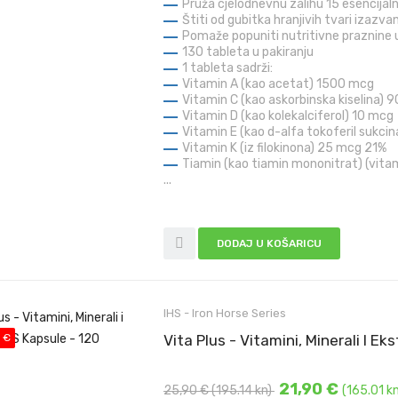
Pruža cjelodnevnu zalihu 15 esencijal
Štiti od gubitka hranjivih tvari izazv
Pomaže popuniti nutritivne praznine 
130 tableta u pakiranju
1 tableta sadrži:
Vitamin A (kao acetat) 1500 mcg
Vitamin C (kao askorbinska kiselina) 
Vitamin D (kao kolekalciferol) 10 mcg
Vitamin E (kao d-alfa tokoferil sukci
Vitamin K (iz filokinona) 25 mcg
21%
Tiamin (kao tiamin mononitrat) (vita
...
DODAJ U KOŠARICU
IHS - Iron Horse Series
 €
Vita Plus - Vitamini, Minerali I E
21,90 €
25,90 €
(195.14 kn)
(165.01 kn