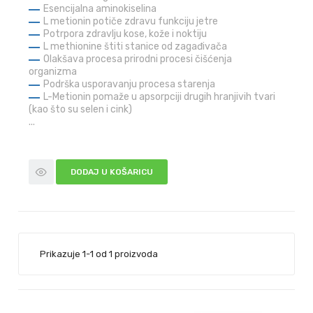
Esencijalna aminokiselina
L metionin potiče zdravu funkciju jetre
Potrpora zdravlju kose, kože i noktiju
L methionine štiti stanice od zagađivača
Olakšava procesa prirodni procesi čišćenja
organizma
Podrška usporavanju procesa starenja
L-Metionin pomaže u apsorpciji drugih hranjivih tvari
(kao što su selen i cink)
...
DODAJ U KOŠARICU
Prikazuje 1-1 od 1 proizvoda