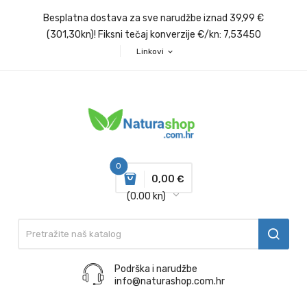
Besplatna dostava za sve narudžbe iznad 39,99 €
(301,30kn)! Fiksni tečaj konverzije €/kn: 7,53450
Linkovi
expand_more
0
0,00 €
(0.00 kn)
Podrška i narudžbe
info@naturashop.com.hr