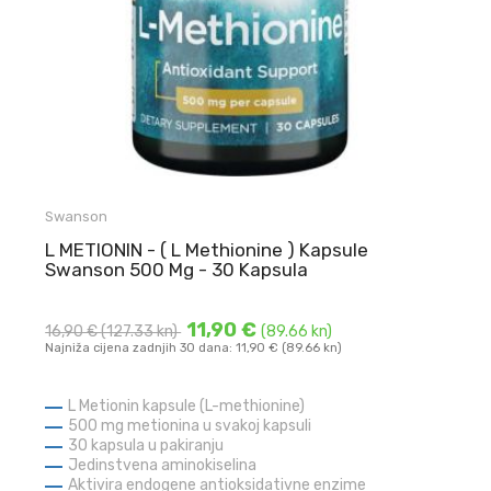
Swanson
L METIONIN - ( L Methionine ) Kapsule
Swanson 500 Mg - 30 Kapsula
11,90 €
16,90 €
(127.33 kn)
(89.66 kn)
Najniža cijena zadnjih 30 dana: 11,90 € (89.66 kn)
L Metionin kapsule (L-methionine)
500 mg metionina u svakoj kapsuli
30 kapsula u pakiranju
Jedinstvena aminokiselina
Aktivira endogene antioksidativne enzime