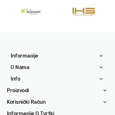
Informacije
keyboard_arrow_down
O Nama
keyboard_arrow_down
Info
keyboard_arrow_down
Proizvodi
keyboard_arrow_down
Korisnički Račun
keyboard_arrow_down
Informacije O Tvrtki