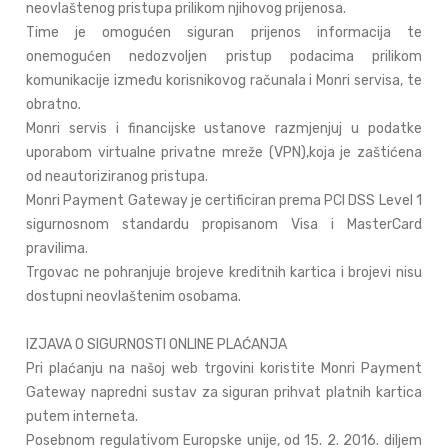
neovlaštenog pristupa prilikom njihovog prijenosa.
Time je omogućen siguran prijenos informacija te
onemogućen nedozvoljen pristup podacima prilikom
komunikacije između korisnikovog računala i Monri servisa, te
obratno.
Monri servis i financijske ustanove razmjenjuj u podatke
uporabom virtualne privatne mreže (VPN),koja je zaštićena
od neautoriziranog pristupa.
Monri Payment Gateway je certificiran prema PCI DSS Level 1
sigurnosnom standardu propisanom Visa i MasterCard
pravilima.
Trgovac ne pohranjuje brojeve kreditnih kartica i brojevi nisu
dostupni neovlaštenim osobama.
IZJAVA O SIGURNOSTI ONLINE PLAĆANJA
Pri plaćanju na našoj web trgovini koristite Monri Payment
Gateway napredni sustav za siguran prihvat platnih kartica
putem interneta.
Posebnom regulativom Europske unije, od 15. 2. 2016. diljem