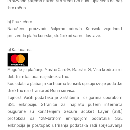
Proizvode šaljemo nakon što sredstva budu uplaćena na naš
žiro račun.
b) Pouzećem
Naručene proizvode šaljemo odmah. Korisnik vrijednost
proizvoda plaća kurirskoj službi kod same dostave.
c) Karticama
Moguće je plaćanje MasterCard®, Maestro®, Visa kreditnim i
debitnim karticama jednokratno.
Kod odabira plaćanja karticama korisnik upisuje svoje podatke
direktno na stranici od Monri servisa.
Tajnost Vaših podataka je zaštićena i osigurana uporabom
SSL enkripcije. Stranice za naplatu putem interneta
osigurane su korištenjem Secure Socket Layer (SSL)
protokola sa 128-bitnom enkripcijom podataka. SSL
enkripcija je postupak šifriranja podataka radi sprječavanja