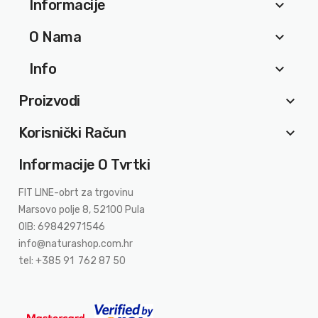
Informacije
keyboard_arrow_down
O Nama
keyboard_arrow_down
Info
keyboard_arrow_down
Proizvodi
keyboard_arrow_down
Korisnički Račun
keyboard_arrow_down
Informacije O Tvrtki
FIT LINE-obrt za trgovinu
Marsovo polje 8, 52100 Pula
OIB: 69842971546
info@naturashop.com.hr
tel: +385 91 762 87 50