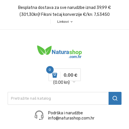
Besplatna dostava za sve narudžbe iznad 39,99 €
(301,30kn)! Fiksni tečaj konverzije €/kn: 7,53450
Linkovi
expand_more
0
0,00 €
(0.00 kn)
Podrška i narudžbe
info@naturashop.com.hr