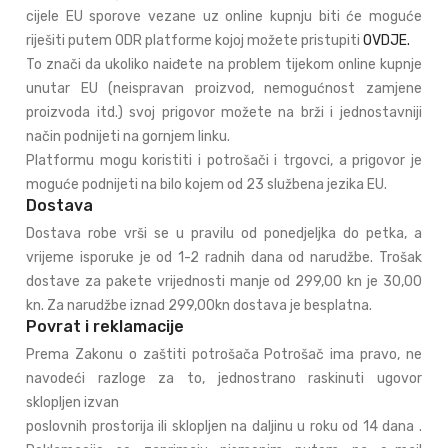
cijele EU sporove vezane uz online kupnju biti će moguće
riješiti putem ODR platforme kojoj možete pristupiti
OVDJE.
To znači da ukoliko naiđete na problem tijekom online kupnje
unutar EU (neispravan proizvod, nemogućnost zamjene
proizvoda itd.) svoj prigovor možete na brži i jednostavniji
način podnijeti na gornjem linku.
Platformu mogu koristiti i potrošači i trgovci, a prigovor je
moguće podnijeti na bilo kojem od 23 službena jezika EU.
Dostava
Dostava robe vrši se u pravilu od ponedjeljka do petka, a
vrijeme isporuke je od 1-2 radnih dana od narudžbe. Trošak
dostave za pakete vrijednosti manje od 299,00 kn je 30,00
kn. Za narudžbe iznad 299,00kn dostava je besplatna.
Povrat i reklamacije
Prema Zakonu o zaštiti potrošača Potrošač ima pravo, ne
navodeći razloge za to, jednostrano raskinuti ugovor
sklopljen izvan
poslovnih prostorija ili sklopljen na daljinu u roku od 14 dana .