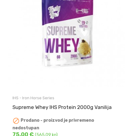
IHS - Iron Horse Series
Supreme Whey IHS Protein 2000g Vanilija

Prodano - proizvod je privremeno
nedostupan
75,00 €
(565.09 kn)