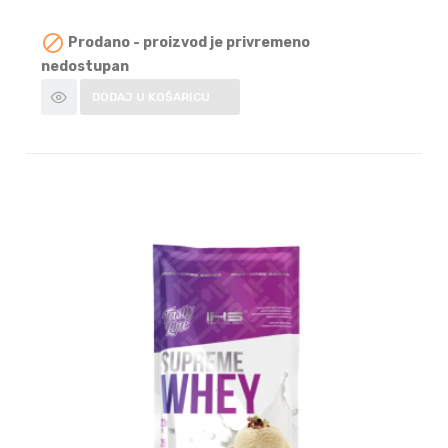

Prodano - proizvod je privremeno
nedostupan
DODAJ U KOŠARICU