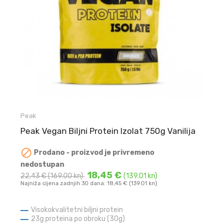
Peak
Peak Vegan Biljni Protein Izolat 750g Vanilija

Prodano - proizvod je privremeno
nedostupan
18,45 €
22,43 €
(169.00 kn)
(139.01 kn)
Najniža cijena zadnjih 30 dana: 18,45 € (139.01 kn)
Visokokvalitetni biljni protein
23g proteina po obroku (30g)