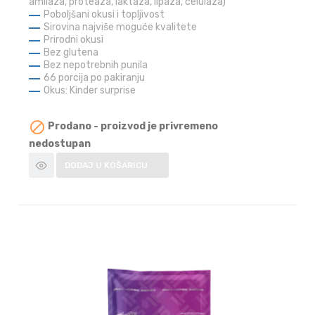
amilaza, proteaza, laktaza, lipaza, celulaza)
Poboljšani okusi i topljivost
Sirovina najviše moguće kvalitete
Prirodni okusi
Bez glutena
Bez nepotrebnih punila
66 porcija po pakiranju
Okus: Kinder surprise

Prodano - proizvod je privremeno
nedostupan
DODAJ U KOŠARICU