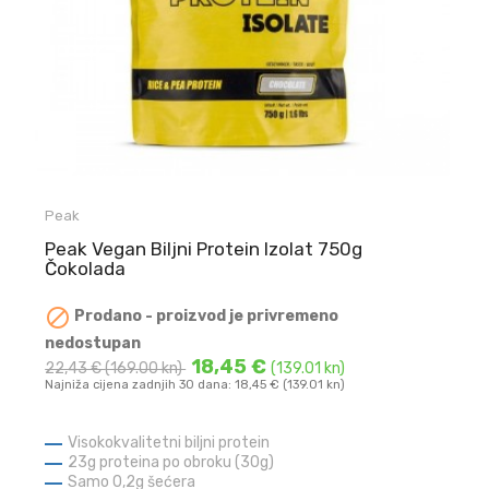
Peak
Peak Vegan Biljni Protein Izolat 750g
Čokolada

Prodano - proizvod je privremeno
nedostupan
18,45 €
22,43 €
(169.00 kn)
(139.01 kn)
Najniža cijena zadnjih 30 dana: 18,45 € (139.01 kn)
Visokokvalitetni biljni protein
23g proteina po obroku (30g)
Samo 0,2g šećera