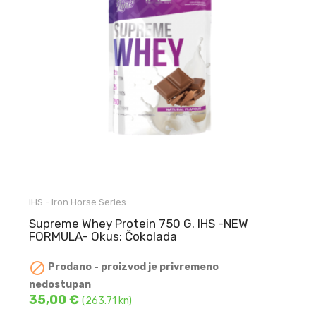
IHS - Iron Horse Series
Supreme Whey Protein 750 G. IHS -NEW
FORMULA- Okus: Čokolada

Prodano - proizvod je privremeno
nedostupan
35,00 €
(263.71 kn)