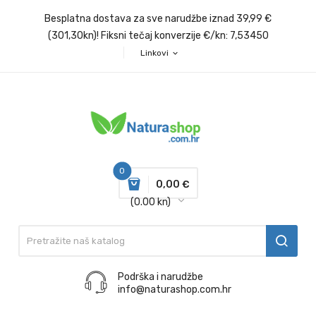
Besplatna dostava za sve narudžbe iznad 39,99 €
(301,30kn)! Fiksni tečaj konverzije €/kn: 7,53450
Linkovi
expand_more
0
0,00 €
(0.00 kn)
Podrška i narudžbe
info@naturashop.com.hr