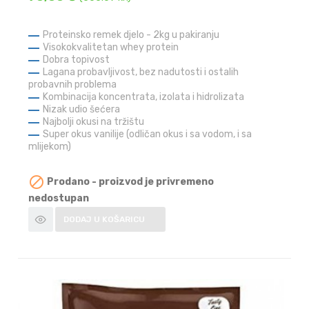
Proteinsko remek djelo - 2kg u pakiranju
Visokokvalitetan whey protein
Dobra topivost
Lagana probavljivost, bez nadutosti i ostalih
probavnih problema
Kombinacija koncentrata, izolata i hidrolizata
Nizak udio šećera
Najbolji okusi na tržištu
Super okus vanilije (odličan okus i sa vodom, i sa
mlijekom)

Prodano - proizvod je privremeno
nedostupan
DODAJ U KOŠARICU