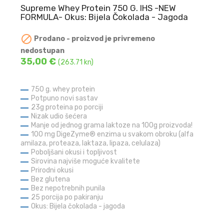
Supreme Whey Protein 750 G. IHS -NEW
FORMULA- Okus: Bijela Čokolada - Jagoda

Prodano - proizvod je privremeno
nedostupan
35,00 €
(263.71 kn)
750 g. whey protein
Potpuno novi sastav
23g proteina po porciji
Nizak udio šećera
Manje od jednog grama laktoze na 100g proizvoda!
100 mg DigeZyme® enzima u svakom obroku (alfa
amilaza, proteaza, laktaza, lipaza, celulaza)
Poboljšani okusi i topljivost
Sirovina najviše moguće kvalitete
Prirodni okusi
Bez glutena
Bez nepotrebnih punila
25 porcija po pakiranju
Okus: Bijela čokolada - jagoda