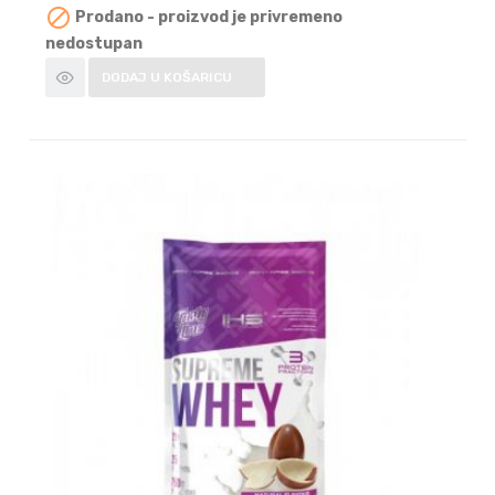

Prodano - proizvod je privremeno
nedostupan
DODAJ U KOŠARICU