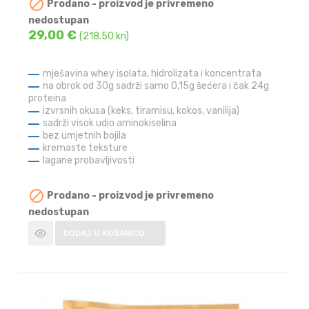

Prodano - proizvod je privremeno
nedostupan
29,00 €
(218.50 kn)
mješavina whey isolata, hidrolizata i koncentrata
na obrok od 30g sadrži samo 0,15g šećera i čak 24g
proteina
izvrsnih okusa (keks, tiramisu, kokos, vanilija)
sadrži visok udio aminokiselina
bez umjetnih bojila
kremaste teksture
lagane probavljivosti

Prodano - proizvod je privremeno
nedostupan
DODAJ U KOŠARICU