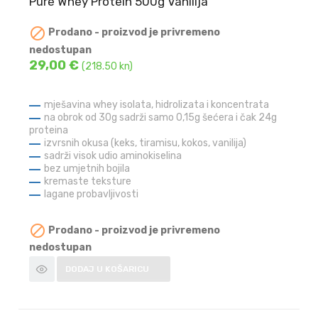
Pure Whey Protein 500g Vanilija

Prodano - proizvod je privremeno
nedostupan
29,00 €
(218.50 kn)
mješavina whey isolata, hidrolizata i koncentrata
na obrok od 30g sadrži samo 0,15g šećera i čak 24g
proteina
izvrsnih okusa (keks, tiramisu, kokos, vanilija)
sadrži visok udio aminokiselina
bez umjetnih bojila
kremaste teksture
lagane probavljivosti

Prodano - proizvod je privremeno
nedostupan
DODAJ U KOŠARICU