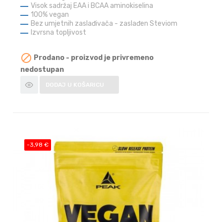
Visok sadržaj EAA i BCAA aminokiselina
100% vegan
Bez umjetnih zaslađivača - zaslađen Steviom
Izvrsna topljivost

Prodano - proizvod je privremeno
nedostupan
DODAJ U KOŠARICU
-3,98 €