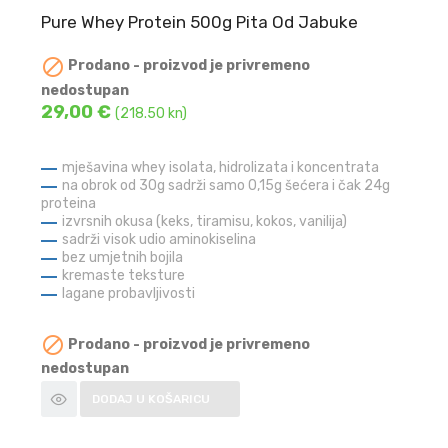
Pure Whey Protein 500g Pita Od Jabuke

Prodano - proizvod je privremeno
nedostupan
29,00 €
(218.50 kn)
mješavina whey isolata, hidrolizata i koncentrata
na obrok od 30g sadrži samo 0,15g šećera i čak 24g
proteina
izvrsnih okusa (keks, tiramisu, kokos, vanilija)
sadrži visok udio aminokiselina
bez umjetnih bojila
kremaste teksture
lagane probavljivosti

Prodano - proizvod je privremeno
nedostupan
DODAJ U KOŠARICU