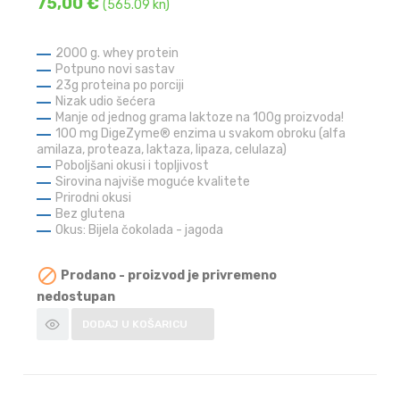
75,00 €
(565.09 kn)
2000 g. whey protein
Potpuno novi sastav
23g proteina po porciji
Nizak udio šećera
Manje od jednog grama laktoze na 100g proizvoda!
100 mg DigeZyme® enzima u svakom obroku (alfa
amilaza, proteaza, laktaza, lipaza, celulaza)
Poboljšani okusi i topljivost
Sirovina najviše moguće kvalitete
Prirodni okusi
Bez glutena
Okus: Bijela čokolada - jagoda

Prodano - proizvod je privremeno
nedostupan
DODAJ U KOŠARICU