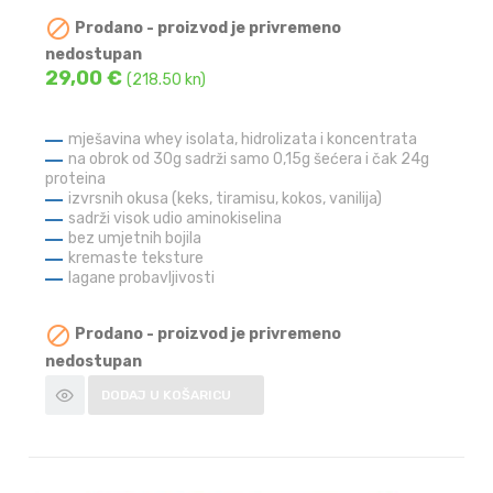

Prodano - proizvod je privremeno
nedostupan
29,00 €
(218.50 kn)
mješavina whey isolata, hidrolizata i koncentrata
na obrok od 30g sadrži samo 0,15g šećera i čak 24g
proteina
izvrsnih okusa (keks, tiramisu, kokos, vanilija)
sadrži visok udio aminokiselina
bez umjetnih bojila
kremaste teksture
lagane probavljivosti

Prodano - proizvod je privremeno
nedostupan
DODAJ U KOŠARICU