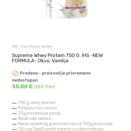
IHS - Iron Horse Series
Supreme Whey Protein 750 G. IHS -NEW
FORMULA- Okus: Vanilija

Prodano - proizvod je privremeno
nedostupan
35,00 €
(263.71 kn)
750 g. whey protein
Potpuno novi sastav
23g proteina po porciji
Nizak udio šećera
Manje od jednog grama laktoze na 100g proizvoda!
100 mg DigeZyme® enzima u svakom obroku