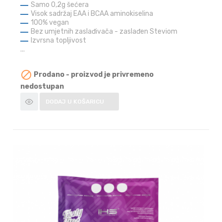
Samo 0,2g šećera
Visok sadržaj EAA i BCAA aminokiselina
100% vegan
Bez umjetnih zaslađivača - zaslađen Steviom
Izvrsna topljivost
...

Prodano - proizvod je privremeno
nedostupan
DODAJ U KOŠARICU