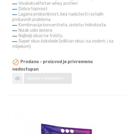
Visokokvalitetan whey protein
Dobra topivost
Lagana probavljivost, bez nadutosti i ostalih
probavnih problema
Kombinacija koncentrata, izolata i hidrolizata
Nizak udio šećera
Najbolji okusi na tržištu
Super okus čokolade (odličan okus i sa vodom, i sa
mlijekom)

Prodano - proizvod je privremeno
nedostupan
DODAJ U KOŠARICU