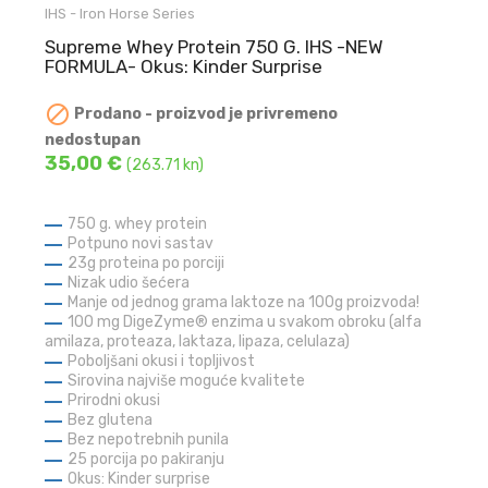
IHS - Iron Horse Series
Supreme Whey Protein 750 G. IHS -NEW
FORMULA- Okus: Kinder Surprise

Prodano - proizvod je privremeno
nedostupan
35,00 €
(263.71 kn)
750 g. whey protein
Potpuno novi sastav
23g proteina po porciji
Nizak udio šećera
Manje od jednog grama laktoze na 100g proizvoda!
100 mg DigeZyme® enzima u svakom obroku (alfa
amilaza, proteaza, laktaza, lipaza, celulaza)
Poboljšani okusi i topljivost
Sirovina najviše moguće kvalitete
Prirodni okusi
Bez glutena
Bez nepotrebnih punila
25 porcija po pakiranju
Okus: Kinder surprise