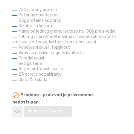
750 g. whey protein
Potpuno novi sastav
23g proteina po porciji
Nizak udio šećera
Manje od jednog grama laktoze na 100g proizvoda!
100 mg DigeZyme® enzima u svakom obroku (alfa
amilaza, proteaza, laktaza, lipaza, celulaza)
Poboljšani okusi i topljivost
Sirovina najviše moguće kvalitete
Prirodni okusi
Bez glutena
Bez nepotrebnih punila
25 porcija po pakiranju
Okus: Čokolada

Prodano - proizvod je privremeno
nedostupan
DODAJ U KOŠARICU