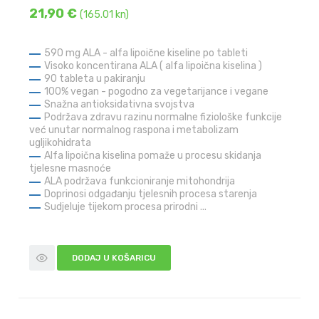
21,90 €
(165.01 kn)
590 mg ALA - alfa lipoične kiseline po tableti
Visoko koncentirana ALA ( alfa lipoična kiselina )
90 tableta u pakiranju
100% vegan - pogodno za vegetarijance i vegane
Snažna antioksidativna svojstva
Podržava zdravu razinu normalne fiziološke funkcije
već unutar normalnog raspona i metabolizam
ugljikohidrata
Alfa lipoična kiselina pomaže u procesu skidanja
tjelesne masnoće
ALA podržava funkcioniranje mitohondrija
Doprinosi odgađanju tjelesnih procesa starenja
Sudjeluje tijekom procesa prirodni ...
DODAJ U KOŠARICU