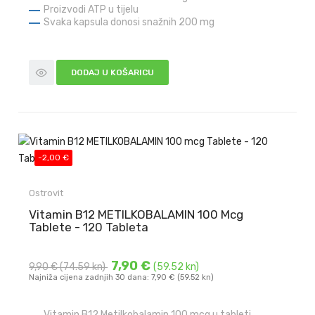
Proizvodi ATP u tijelu
Svaka kapsula donosi snažnih 200 mg
DODAJ U KOŠARICU
-2,00 €
Ostrovit
Vitamin B12 METILKOBALAMIN 100 Mcg
Tablete - 120 Tableta
7,90 €
9,90 €
(74.59 kn)
(59.52 kn)
Najniža cijena zadnjih 30 dana: 7,90 € (59.52 kn)
Vitamin B12 Metilkobalamin 100 mcg u tableti