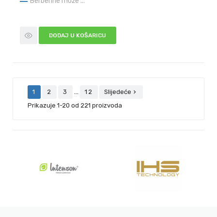
Berberine može ...
DODAJ U KOŠARICU
…
1
2
3
12
Slijedeće

Prikazuje 1-20 od 221 proizvoda