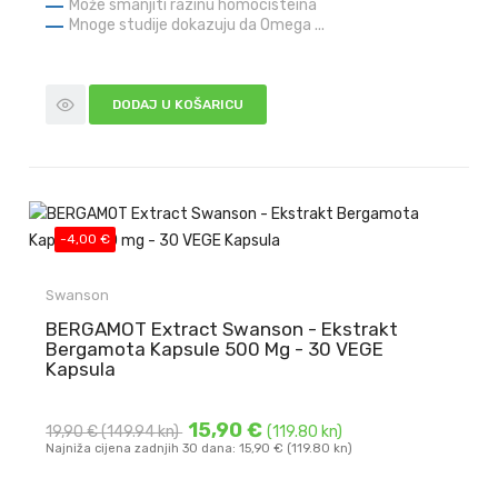
Može smanjiti razinu homocisteina
Mnoge studije dokazuju da Omega ...
DODAJ U KOŠARICU
-4,00 €
Swanson
BERGAMOT Extract Swanson - Ekstrakt
Bergamota Kapsule 500 Mg - 30 VEGE
Kapsula
15,90 €
19,90 €
(149.94 kn)
(119.80 kn)
Najniža cijena zadnjih 30 dana: 15,90 € (119.80 kn)