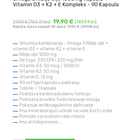
Vitamin D3 + K2 + E Kompleks - 90 Kapsula
19,90 €
21,90 €
(165.01 kn)
(149.94 kn)
Najniža cijena zadnjih 30 dana: 19,90 € (149.94 kn)
Vrhunska kombinacija - Omega 3 Riblje ulje +
vitamin D3 + vitamin K2 + vitamin E
Riblje ulje 1000 mg
Od toga: 330 EPA i 220 mg DHA
Vitamin D3: 50 mcg / 2000 IU
Vitamin K2: 50 mcg
Vitamin E: 12 mg
90 softgel kapsula u pakiranju
1 obrok = 1 kapsula
Podržava kardiovaskularnu funkciju
Podržava pravilno funkcioniranje mozga
Pokazuje antikoagulantno djelovanje
Ima mineralizirajući učinak na vaše kosti i zube
Pomaže u pravilnom radu mišića
Ima antidepresivno ...