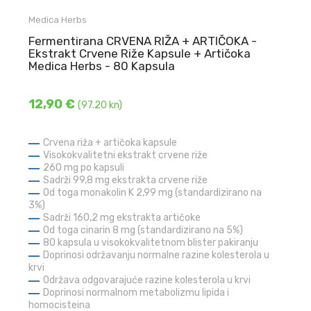
Medica Herbs
Fermentirana CRVENA RIŽA + ARTIČOKA -
Ekstrakt Crvene Riže Kapsule + Artičoka
Medica Herbs - 80 Kapsula
12,90 €
(97.20 kn)
Crvena riža + artičoka kapsule
Visokokvalitetni ekstrakt crvene riže
260 mg po kapsuli
Sadrži 99,8 mg ekstrakta crvene riže
Od toga monakolin K 2,99 mg (standardizirano na
3%)
Sadrži 160,2 mg ekstrakta artičoke
Od toga cinarin 8 mg (standardizirano na 5%)
80 kapsula u visokokvalitetnom blister pakiranju
Doprinosi održavanju normalne razine kolesterola u
krvi
Održava odgovarajuće razine kolesterola u krvi
Doprinosi normalnom metabolizmu lipida i
homocisteina