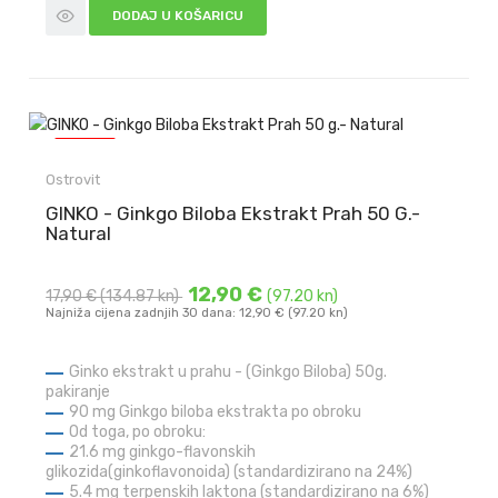
DODAJ U KOŠARICU
-5,00 €
Ostrovit
GINKO - Ginkgo Biloba Ekstrakt Prah 50 G.-
Natural
12,90 €
17,90 €
(134.87 kn)
(97.20 kn)
Najniža cijena zadnjih 30 dana: 12,90 € (97.20 kn)
Ginko ekstrakt u prahu - (Ginkgo Biloba) 50g.
pakiranje
90 mg Ginkgo biloba ekstrakta po obroku
Od toga, po obroku:
21.6 mg ginkgo-flavonskih
glikozida(ginkoflavonoida) (standardizirano na 24%)
5.4 mg terpenskih laktona (standardizirano na 6%)