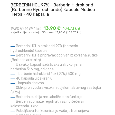
BERBERIN HCL 97% - Berberin Hidroklorid
(Berberine Hydrochloride) Kapsule Medica
Herbs - 40 Kapsula
13,90 €
19,90 €
(149.94 kn)
(104.73 kn)
Najniža cijena zadnjih 30 dana: 13,90 € (104.73 kn)
Berberin HCL hidroklorid 97% (berberin
hydrochloride) kapsule
Berberin HCl je pripravak dobiven iz korijena žutike
(Berberis aristata)
U svakoj kapsuli sadrži: Ekstrakt korijena
berberisa 516 mg, od čega:
- berberin hidroklorid čak (97%) 500 mg
40 kapsula u pakiranju
1 kapsula dnevno
Oblik proizvoda s visokim udjelom aktivnog sastojka
(97%)
Berberin suzbija metaboličke disfunkcije
Berberin pomaže regulirati razinu šećera i
kolesterola u krvi
Poboljšava funkcioniranje vaše jetre i crijeva