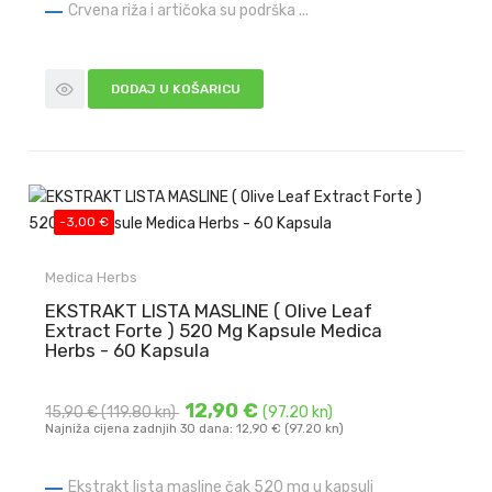
Crvena riža i artičoka su podrška ...
DODAJ U KOŠARICU
-3,00 €
Medica Herbs
EKSTRAKT LISTA MASLINE ( Olive Leaf
Extract Forte ) 520 Mg Kapsule Medica
Herbs - 60 Kapsula
12,90 €
15,90 €
(119.80 kn)
(97.20 kn)
Najniža cijena zadnjih 30 dana: 12,90 € (97.20 kn)
Ekstrakt lista masline čak 520 mg u kapsuli