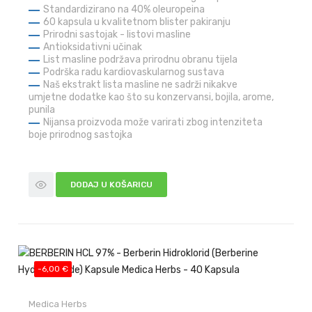
Standardizirano na 40% oleuropeina
60 kapsula u kvalitetnom blister pakiranju
Prirodni sastojak - listovi masline
Antioksidativni učinak
List masline podržava prirodnu obranu tijela
Podrška radu kardiovaskularnog sustava
Naš ekstrakt lista masline ne sadrži nikakve
umjetne dodatke kao što su konzervansi, bojila, arome,
punila
Nijansa proizvoda može varirati zbog intenziteta
boje prirodnog sastojka
DODAJ U KOŠARICU
-6,00 €
Medica Herbs