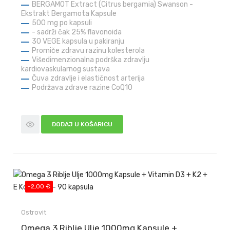
BERGAMOT Extract (Citrus bergamia) Swanson -
Ekstrakt Bergamota Kapsule
500 mg po kapsuli
- sadrži čak 25% flavonoida
30 VEGE kapsula u pakiranju
Promiče zdravu razinu kolesterola
Višedimenzionalna podrška zdravlju
kardiovaskularnog sustava
Čuva zdravlje i elastičnost arterija
Podržava zdrave razine CoQ10
DODAJ U KOŠARICU
-2,00 €
Ostrovit
Omega 3 Riblje Ulje 1000mg Kapsule +