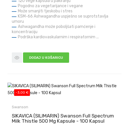
120 vege kapsula u pakiranju
Pogodno za vegetarijance i vegane
Može smanjiti tjeskobu i stres
KSM-66 Ashwagandha uspješno se suprotstavlja
umoru
Ashwagandha može poboljšati pamćenje i
koncentraciju
Podrška kardiovaskularnim i respiratornim ...
DODAJ U KOŠARICU
-3,00 €
Swanson
SIKAVICA (SILIMARIN) Swanson Full Spectrum
Milk Thistle 500 Mg Kapsule - 100 Kapsul