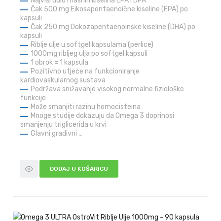
Najviši udio masnih kiselina EPA i DPA
Čak 500 mg Eikosapentaenoične kiseline (EPA) po
kapsuli
Čak 250 mg Dokozapentaenoinske kiseline (DHA) po
kapsuli
Riblje ulje u softgel kapsulama (perlice)
1000mg ribljeg ulja po softgel kapsuli
1 obrok = 1 kapsula
Pozitivno utječe na funkcioniranje
kardiovaskularnog sustava
Podržava snižavanje visokog normalne fiziološke
funkcije
Može smanjiti razinu homocisteina
Mnoge studije dokazuju da Omega 3 doprinosi
smanjenju triglicerida u krvi
Glavni gradivni ...
DODAJ U KOŠARICU