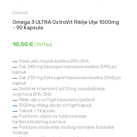
Ostrovit
Omega 3 ULTRA OstroVit Riblje Ulje 1000mg
- 90 Kapsula
10,50 €
(79.11 kn)
Visok udio masnih kiselina EPA i DHA
Čak 340 mg Eikosapentaenoične kiseline (EPA) po
kapsuli
Čak 230 mg Dokozapentaenoinske kiseline (DHA) po
kapsuli
Dodatak vitamina E od 12 mg za poboljšanje
svojstava EPA i DHA
Riblje ulje u softgel kapsulama (perlice)
1000mg ribljeg ulja po softgel kapsuli
1 obrok = 1 kapsula
Pozitivno utječe na funkcioniranje
kardiovaskularnog sustava
Podržava snižavanje visokog normalne fiziološke
funkcije