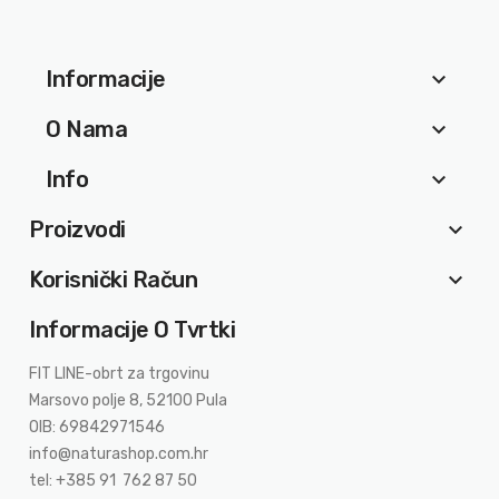
Informacije
keyboard_arrow_down
O Nama
keyboard_arrow_down
Info
keyboard_arrow_down
Proizvodi
keyboard_arrow_down
Korisnički Račun
keyboard_arrow_down
Informacije O Tvrtki
FIT LINE-obrt za trgovinu
Marsovo polje 8, 52100 Pula
OIB: 69842971546
info@naturashop.com.hr
tel: +385 91 762 87 50