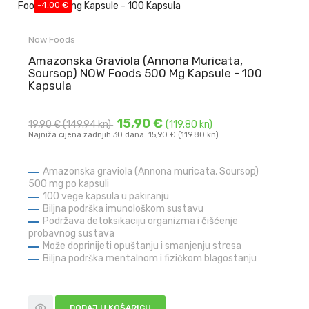
-4,00 €
Now Foods
Amazonska Graviola (Annona Muricata,
Soursop) NOW Foods 500 Mg Kapsule - 100
Kapsula
15,90 €
19,90 €
(149.94 kn)
(119.80 kn)
Najniža cijena zadnjih 30 dana: 15,90 € (119.80 kn)
Amazonska graviola (Annona muricata, Soursop)
500 mg po kapsuli
100 vege kapsula u pakiranju
Biljna podrška imunološkom sustavu
Podržava detoksikaciju organizma i čišćenje
probavnog sustava
Može doprinijeti opuštanju i smanjenju stresa
Biljna podrška mentalnom i fizičkom blagostanju
DODAJ U KOŠARICU