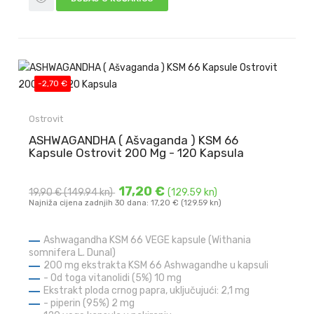
-2,70 €
Ostrovit
ASHWAGANDHA ( Ašvaganda ) KSM 66
Kapsule Ostrovit 200 Mg - 120 Kapsula
17,20 €
19,90 €
(149.94 kn)
(129.59 kn)
Najniža cijena zadnjih 30 dana: 17,20 € (129.59 kn)
Ashwagandha KSM 66 VEGE kapsule (Withania
somnifera L. Dunal)
200 mg ekstrakta KSM 66 Ashwagandhe u kapsuli
- Od toga vitanolidi (5%) 10 mg
Ekstrakt ploda crnog papra, uključujući:
2,1 mg
- piperin (95%) 2 mg