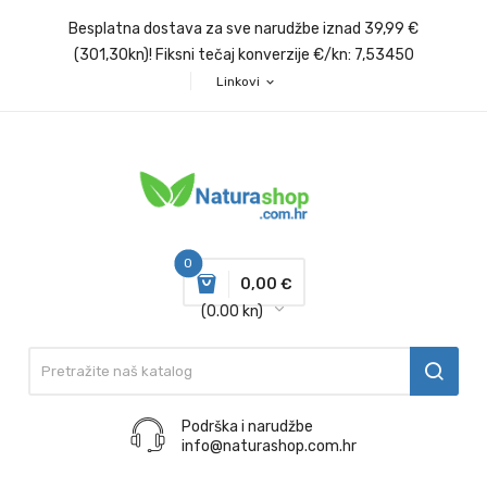
Besplatna dostava za sve narudžbe iznad 39,99 €
(301,30kn)! Fiksni tečaj konverzije €/kn: 7,53450
Linkovi
expand_more
0
0,00 €
(0.00 kn)
Podrška i narudžbe
info@naturashop.com.hr