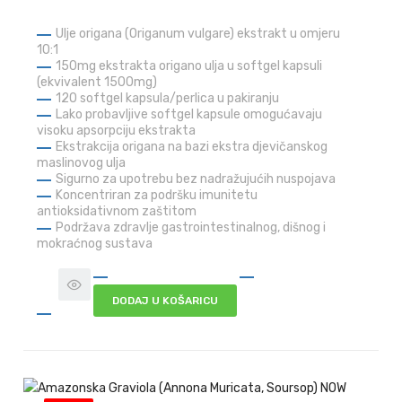
Ulje origana (Origanum vulgare) ekstrakt u omjeru
10:1
150mg ekstrakta origano ulja u softgel kapsuli
(ekvivalent 1500mg)
120 softgel kapsula/perlica u pakiranju
Lako probavljive softgel kapsule omogućavaju
visoku apsorpciju ekstrakta
Ekstrakcija origana na bazi ekstra djevičanskog
maslinovog ulja
Sigurno za upotrebu bez nadražujućih nuspojava
Koncentriran za podršku imunitetu
antioksidativnom zaštitom
Podržava zdravlje gastrointestinalnog, dišnog i
mokraćnog sustava
DODAJ U KOŠARICU