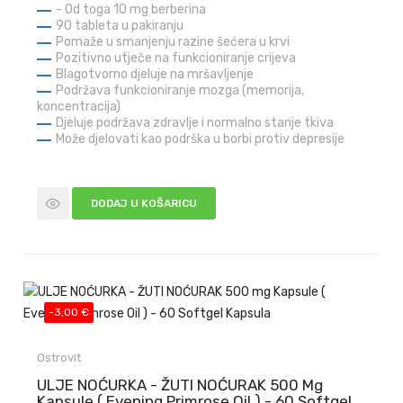
- Od toga 10 mg berberina
90 tableta u pakiranju
Pomaže u smanjenju razine šećera u krvi
Pozitivno utječe na funkcioniranje crijeva
Blagotvorno djeluje na mršavljenje
Podržava funkcioniranje mozga (memorija,
koncentracija)
Djeluje podržava zdravlje i normalno stanje tkiva
Može djelovati kao podrška u borbi protiv depresije
DODAJ U KOŠARICU
-3,00 €
Ostrovit
ULJE NOĆURKA - ŽUTI NOĆURAK 500 Mg
Kapsule ( Evening Primrose Oil ) - 60 Softgel