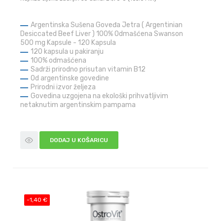
Argentinska Sušena Goveđa Jetra ( Argentinian
Desiccated Beef Liver ) 100% Odmašćena Swanson
500 mg Kapsule - 120 Kapsula
120 kapsula u pakiranju
100% odmašćena
Sadrži prirodno prisutan vitamin B12
Od argentinske govedine
Prirodni izvor željeza
Govedina uzgojena na ekološki prihvatljivim
netaknutim argentinskim pampama
DODAJ U KOŠARICU
-1,40 €