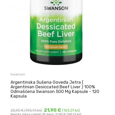
Swanson
Argentinska Sušena Goveđa Jetra (
Argentinian Desiccated Beef Liver ) 100%
Odmašćena Swanson 500 Mg Kapsule - 120
Kapsula
21,90 €
25,90 €
(195.14 kn)
(165.01 kn)
Najniža cijena zadnjih 30 dana: 21,90 € (165.01 kn)