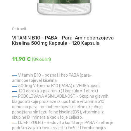
Ostrovit
VITAMIN B10 - PABA - Para-Aminobenzojeva
Kiselina 500mg Kapsule - 120 Kapsula
11,90 €
(89.66 kn)
Vitamin B10 - poznat i kao PABA (para-
aminobezojeve) kiselina
500mg Vitamina B10 (PABA) u VEGE kapsuli
120 obroka u pakiranju (1 kapsula = 1 obrok)
POBOLJŠANA ASIMILABILNOST - Skupina glavnih
blagodati koje proizlaze iz upotrebe vitamina b10,
odnosno para-aminobenzojeve kiseline uključuje
poboljšanu sintezu folne kiseline(B9), vitamina iz
skupine B i minerala kao što je željezo.
LIJEP IZGLED - Redovito korištenje PABA kiseline je
podrška za jaku kosu i svijetlu kožu. U kombinaciji s