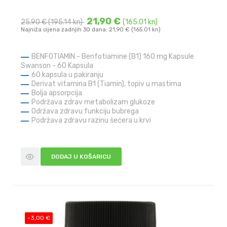
21,90 €
25,90 €
(195.14 kn)
(165.01 kn)
Najniža cijena zadnjih 30 dana: 21,90 € (165.01 kn)
BENFOTIAMIN - Benfotiamine (B1) 160 mg Kapsule
Swanson - 60 Kapsula
60 kapsula u pakiranju
Derivat vitamina B1 (Tiamin), topiv u mastima
Bolja apsorpcija
Podržava zdrav metabolizam glukoze
Održava zdravu funkciju bubrega
Podržava zdravu razinu šećera u krvi
DODAJ U KOŠARICU
-3,00 €