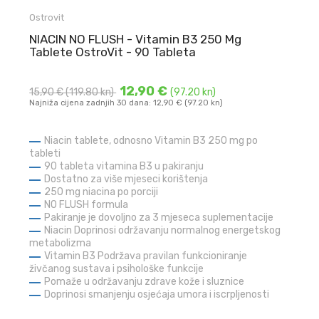
Ostrovit
NIACIN NO FLUSH - Vitamin B3 250 Mg
Tablete OstroVit - 90 Tableta
12,90 €
15,90 €
(119.80 kn)
(97.20 kn)
Najniža cijena zadnjih 30 dana: 12,90 € (97.20 kn)
Niacin tablete, odnosno Vitamin B3 250 mg po
tableti
90 tableta vitamina B3 u pakiranju
Dostatno za više mjeseci korištenja
250 mg niacina po porciji
NO FLUSH formula
Pakiranje je dovoljno za 3 mjeseca suplementacije
Niacin Doprinosi održavanju normalnog energetskog
metabolizma
Vitamin B3 Podržava pravilan funkcioniranje
živčanog sustava i psihološke funkcije
Pomaže u održavanju zdrave kože i sluznice
Doprinosi smanjenju osjećaja umora i iscrpljenosti