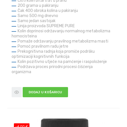
Čisti kolin bitartrat u prahu
200 grama u pakiranju
Čak 400 obroka kolina u pakiranju
Samo 500 mg dnevno
Samo jedan sastojak
Linija proizvoda SUPREME PURE
Kolin doprinosi održavanju normalnog metabolizma
homocisteina
Pomaže održavanju pravilnog metabolizma masti
Pomoć pravilnom radu jetre
Prekognitivna radnja koja promiče podršku
optimizaciji kognitivnih funkcija
Kolin pozitivno utječe na pamćenje i raspoloženje
Podržava proces prirodni procesi čišćenja
organizma
DODAJ U KOŠARICU
-4,00 €