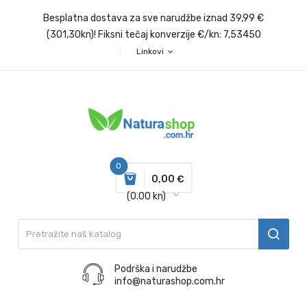
Besplatna dostava za sve narudžbe iznad 39,99 €
(301,30kn)! Fiksni tečaj konverzije €/kn: 7,53450
Linkovi
expand_more
0
0,00 €
(0.00 kn)
Podrška i narudžbe
info@naturashop.com.hr