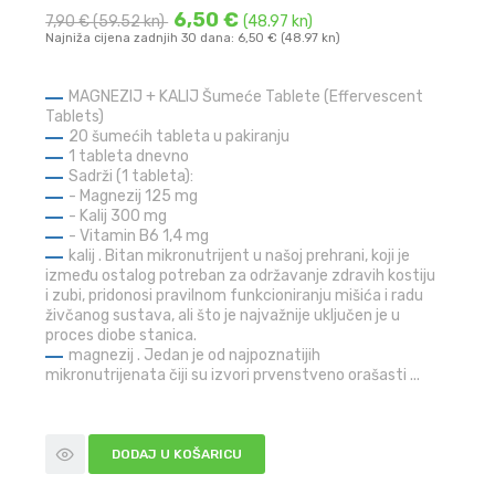
6,50 €
7,90 €
(59.52 kn)
(48.97 kn)
Najniža cijena zadnjih 30 dana: 6,50 € (48.97 kn)
MAGNEZIJ + KALIJ Šumeće Tablete (Effervescent
Tablets)
20 šumećih tableta u pakiranju
1 tableta dnevno
Sadrži (1 tableta):
- Magnezij 125 mg
- Kalij 300 mg
- Vitamin B6 1,4 mg
kalij . Bitan mikronutrijent u našoj prehrani, koji je
između ostalog potreban za održavanje zdravih kostiju
i zubi, pridonosi pravilnom funkcioniranju mišića i radu
živčanog sustava, ali što je najvažnije uključen je u
proces diobe stanica.
magnezij . Jedan je od najpoznatijih
mikronutrijenata čiji su izvori prvenstveno orašasti ...
DODAJ U KOŠARICU