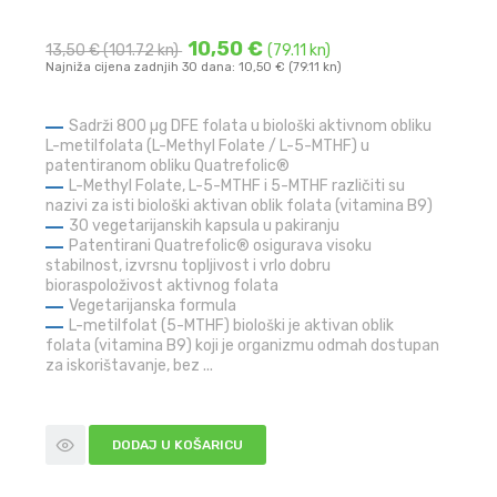
10,50 €
13,50 €
(101.72 kn)
(79.11 kn)
Najniža cijena zadnjih 30 dana: 10,50 € (79.11 kn)
Sadrži 800 µg DFE folata u biološki aktivnom obliku
L-metilfolata (L-Methyl Folate / L-5-MTHF) u
patentiranom obliku Quatrefolic®
L-Methyl Folate, L-5-MTHF i 5-MTHF različiti su
nazivi za isti biološki aktivan oblik folata (vitamina B9)
30 vegetarijanskih kapsula u pakiranju
Patentirani Quatrefolic® osigurava visoku
stabilnost, izvrsnu topljivost i vrlo dobru
bioraspoloživost aktivnog folata
Vegetarijanska formula
L-metilfolat (5-MTHF) biološki je aktivan oblik
folata (vitamina B9) koji je organizmu odmah dostupan
za iskorištavanje, bez ...
DODAJ U KOŠARICU