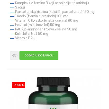
Kompleks vitamina B koji se najbolje apsorbiraju
Sadrži:
Pantotenska kiselina (kalcij D-pantotenat) 150 mg
Tiamin (tiamin hidroklorid) 100 mg
Vitamin C (L-askorbinska kiselina) 80 mg
inozitol (mio-inozitol) 50 mg
PABA p-aminobenzojeva kiselina 50 mg
Kolin bitartrat 50 mg
Vitamin B2 ...
DODAJ U KOŠARICU
-4,00 €