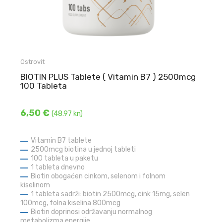
Ostrovit
BIOTIN PLUS Tablete ( Vitamin B7 ) 2500mcg
100 Tableta
6,50 €
(48.97 kn)
Vitamin B7 tablete
2500mcg biotina u jednoj tableti
100 tableta u paketu
1 tableta dnevno
Biotin obogaćen cinkom, selenom i folnom
kiselinom
1 tableta sadrži: biotin 2500mcg, cink 15mg, selen
100mcg, folna kiselina 800mcg
Biotin doprinosi održavanju normalnog
metabolizma energije