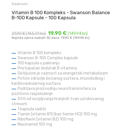
Swanson
Vitamin B 100 Kompleks - Swanson Balance
B-100 Kapsule - 100 Kapsula
19,90 €
21,90 €
(165.01 kn)
(149.94 kn)
Najniža cijena zadnjih 30 dana: 19,90 € (149.94 kn)
Vitamin B 100 kompleks
Swanson B-100 Complex kapsule
100 kapsula u pakiranju
Pristupačan dodatak B vitamina
Od ključne je važnosti za energetski metabolizam
Potiče zdravlje živčanog sustava, imunološkog i
kardiovaskularnog sustava
Podržava proizvodnju neurotransmitera za
pozitivno raspoloženje
Štiti od iscrpljivanja hranjivih tvari uzrokovanog
stresom
1 kapsula sadrži:
Tiamin (vitamin B1) (kao tiamin HCl) 100 mg
Riboflavin (vitamin B2) 100 mg
Niacinamid 100 mg