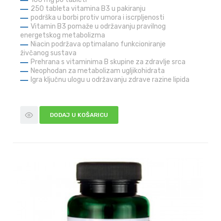
250 tableta vitamina B3 u pakiranju
podrška u borbi protiv umora i iscrpljenosti
Vitamin B3 pomaže u održavanju pravilnog
energetskog metabolizma
Niacin podržava optimalano funkcioniranje
živčanog sustava
Prehrana s vitaminima B skupine za zdravlje srca
Neophodan za metabolizam ugljikohidrata
Igra ključnu ulogu u održavanju zdrave razine lipida
DODAJ U KOŠARICU