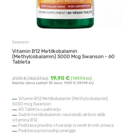
Swanson
Vitamin B12 Metilkobalamin
(Methylcobalamin) 5000 Mcg Swanson - 60
Tableta
19,90 €
21,90 €
(165.01 kn)
(149.94 kn)
Najniža cijena zadnjih 30 dana: 19,90 € (149.94 kn)
Vitamin B12 Metilkobalamin (Methylcobalamin)
5000 mcg Swanson
60 Tableta u pakiranju
Sadrži metilkobalamin, neurološki aktivni oblik
vitamina B12
Podržava pravilno stvaranje crvenih krvnih zrnaca
Podržava proizvodnju energije