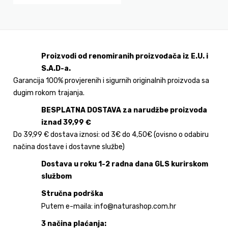
Proizvodi od renomiranih proizvođača iz E.U. i
S.A.D-a.
Garancija 100% provjerenih i sigurnih originalnih proizvoda sa
dugim rokom trajanja.
BESPLATNA DOSTAVA za narudžbe proizvoda
iznad 39,99 €
Do 39,99 € dostava iznosi: od 3€ do 4,50€ (ovisno o odabiru
načina dostave i dostavne službe)
Dostava u roku 1-2 radna dana GLS kurirskom
službom
Stručna podrška
Putem e-maila: info@naturashop.com.hr
3 načina plaćanja: