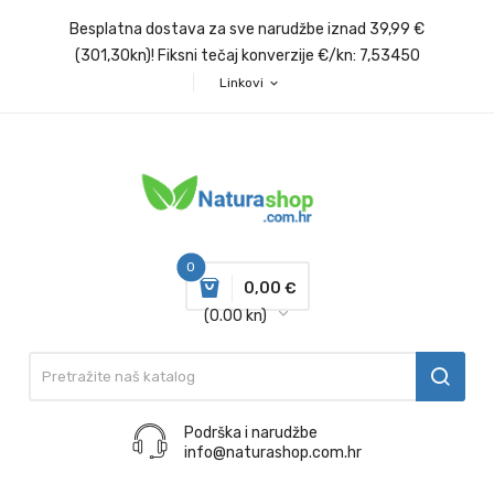
Besplatna dostava za sve narudžbe iznad 39,99 €
(301,30kn)! Fiksni tečaj konverzije €/kn: 7,53450
Linkovi
expand_more
0
0,00 €
(0.00 kn)
Podrška i narudžbe
info@naturashop.com.hr