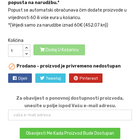
popusta na narudžbu.*
Popust se automatski obračunava čim dodate proizvode u
vrijednosti 60 ili više eura u košaricu.
*(Vrijedi samo za narudžbe iznad 60€ (452.07 kn))
Količina
Dodaj U Košaricu

Prodano - proizvod je privremeno nedostupan
Dijeli
Tweetaj
Pinterest
Za obavijest o ponovnoj dostupnosti proizvoda,
unesite u polje ispod Vašu e-mail adresu.
Obavijesti Me Kada Proizvod Bude Dostupan