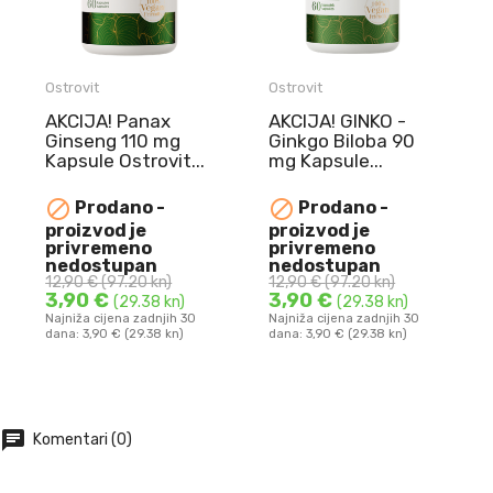
Ostrovit
Ostrovit
AKCIJA! Panax
AKCIJA! GINKO -
Ginseng 110 mg
Ginkgo Biloba 90
Kapsule Ostrovit...
mg Kapsule...
NAJBOLJE
NAJBOLJE


Prodano -
Prodano -
UPOTRIJEBITI DO
UPOTRIJEBITI DO
proizvod je
proizvod je
10.08.2026.
10.08.2026.
privremeno
privremeno
Panax Ginseng 110
GINKO - Ginkgo
nedostupan
nedostupan
12,90 €
(97.20 kn)
12,90 €
(97.20 kn)
mg Kapsule Ostrovit ...
Biloba 90 mg Kapsule ...
3,90 €
3,90 €
(29.38 kn)
(29.38 kn)
Najniža cijena zadnjih 30
Najniža cijena zadnjih 30
dana: 3,90 € (29.38 kn)
dana: 3,90 € (29.38 kn)
DODAJ U KOŠARICU
DODAJ U KOŠARICU
chat
Komentari (0)