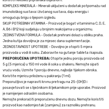
koristiti nekoliko pripravaka odjednom.
KOMPLEKS MINERALA - Minerali uključeni u dodatak potpomažu rad
imunološkog sustava i živčanog sustava, daju energiju i
omogućuju brigu o lijepom izgledu.
SKUP POTREBNIH VITAMINA - Proizvod je bogat vitaminima C, D, E,
A, B6 i B12 koji sudjeluju u brojnim reakcijama u organizmu.
JEDINSTVENA FORMULA - Dodatak prehrani dolazi u obliku praha.
Jedna kutija dovoljna je za mjesec dana suplementacije.
JEDNOSTAVNOST UPOTREBE - Dovoljno je otopiti 5 mjera
proizvoda u vodi ili soku. Zaboravite na gutanje tableta i kapsula.
PREPORUČENA UPOTREBA:
Otopite jednu porciju proizvoda od
5 g (5 mjerica) u 150 ml vode ili soka u shakeru. Nemojte sipati
vruću vodu. Uzmite 1 porciju dnevno, najbolje tijekom obroka.
Koristite mjericu priloženu u pakiranju (1 ml).
Preporučljivo je napraviti krvnu pretragu na 25-(OH)D i
posavjetovati se s liječnikom ili ljekarnikom prije uporabe. Proizvod
je namijenjen odraslim osobama.
Nemojte prekoračiti preporučenu dnevnu dozu. Nemojte koristiti
proizvod kao nadomjestak (zamjenu) za raznoliku prehranu.