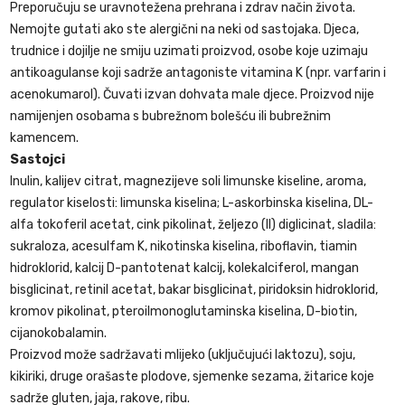
Preporučuju se uravnotežena prehrana i zdrav način života.
Nemojte gutati ako ste alergični na neki od sastojaka. Djeca,
trudnice i dojilje ne smiju uzimati proizvod, osobe koje uzimaju
antikoagulanse koji sadrže antagoniste vitamina K (npr. varfarin i
acenokumarol). Čuvati izvan dohvata male djece. Proizvod nije
namijenjen osobama s bubrežnom bolešću ili bubrežnim
kamencem.
Sastojci
Inulin, kalijev citrat, magnezijeve soli limunske kiseline, aroma,
regulator kiselosti: limunska kiselina; L-askorbinska kiselina, DL-
alfa tokoferil acetat, cink pikolinat, željezo (II) diglicinat, sladila:
sukraloza, acesulfam K, nikotinska kiselina, riboflavin, tiamin
hidroklorid, kalcij D-pantotenat kalcij, kolekalciferol, mangan
bisglicinat, retinil acetat, bakar bisglicinat, piridoksin hidroklorid,
kromov pikolinat, pteroilmonoglutaminska kiselina, D-biotin,
cijanokobalamin.
Proizvod može sadržavati mlijeko (uključujući laktozu), soju,
kikiriki, druge orašaste plodove, sjemenke sezama, žitarice koje
sadrže gluten, jaja, rakove, ribu.