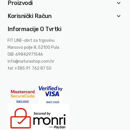
Proizvodi
keyboard_arrow_down
Korisnički Račun
keyboard_arrow_down
Informacije O Tvrtki
FIT LINE-obrt za trgovinu
Marsovo polje 8, 52100 Pula
OIB: 69842971546
info@naturashop.com.hr
tel: +385 91 762 87 50