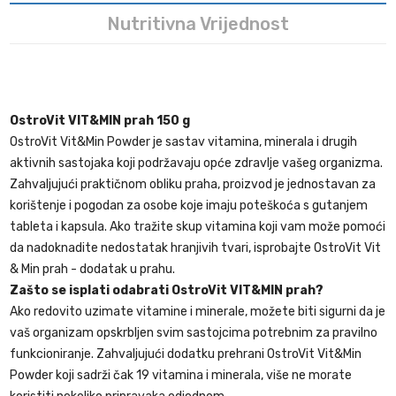
Nutritivna Vrijednost
OstroVit VIT&MIN prah 150 g
OstroVit Vit&Min Powder je sastav vitamina, minerala i drugih
aktivnih sastojaka koji podržavaju opće zdravlje vašeg organizma.
Zahvaljujući praktičnom obliku praha, proizvod je jednostavan za
korištenje i pogodan za osobe koje imaju poteškoća s gutanjem
tableta i kapsula. Ako tražite skup vitamina koji vam može pomoći
da nadoknadite nedostatak hranjivih tvari, isprobajte OstroVit Vit
& Min prah - dodatak u prahu.
Zašto se isplati odabrati OstroVit VIT&MIN prah?
Ako redovito uzimate vitamine i minerale, možete biti sigurni da je
vaš organizam opskrbljen svim sastojcima potrebnim za pravilno
funkcioniranje. Zahvaljujući dodatku prehrani OstroVit Vit&Min
Powder koji sadrži čak 19 vitamina i minerala, više ne morate