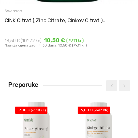
Cink citrat (zinc citrate) kapsule
Swanson
50 mg cink citrata u svakoj kapsuli
CINK Citrat ( Zinc Citrate, Cinkov Citrat )...
DODAJ U KOŠARICU
10,50 €
13,50 €
(101.72 kn)
(79.11 kn)
Najniža cijena zadnjih 30 dana: 10,50 € (79.11 kn)
Preporuke
-9,00 €
-9,00 €
(-67.81 KN)
(-67.81 KN)