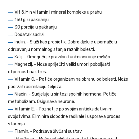
Vit & Min vitamin i mineral kompleks u prahu
150 g. u pakiranju
30 porcija u pakiranju
Dodatak sadrži:
Inulin. - Služi kao probiotik. Dobro djeluje u pomaže u
održavanju normalnog stanja raznih bolesti.
Kalij. - Omogućuje pravilan funkcioniranje mišića.
Magnezij. - Može spriječiti veliki umor i poboljšati
otpornost na stres.
Vitamin C. - Potiče organizam na obranu od bolesti. Može
podržati asimilaciju željeza.
Niacin. - Sudjeluje u sintezi spolnih hormona. Potiče
metabolizam. Osigurava neurone.
Vitamin E. - Poznat je po svojim antioksidativnim
svojstvima. Eliminira slobodne radikale i usporava proces
starenja.
Tiamin. - Podržava živčani sustav.
Riboflavin. - Može poboljšati imunitet. Osigurava vid.