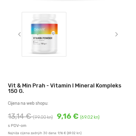
Vit & Min Prah - Vitamin I Mineral Kompleks
150 G.
Cijena na web shopu:
13,14 €
9,16 €
(99.00 kn)
(69.02 kn)
s PDV-om
Najniža cijena zadnjih 30 dana: 9,16 €
(69.02 kn)