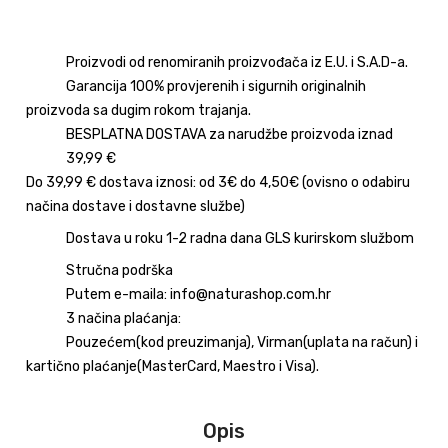
Proizvodi od renomiranih proizvođača iz E.U. i S.A.D-a.
Garancija 100% provjerenih i sigurnih originalnih
proizvoda sa dugim rokom trajanja.
BESPLATNA DOSTAVA za narudžbe proizvoda iznad
39,99 €
Do 39,99 € dostava iznosi: od 3€ do 4,50€ (ovisno o odabiru
načina dostave i dostavne službe)
Dostava u roku 1-2 radna dana GLS kurirskom službom
Stručna podrška
Putem e-maila: info@naturashop.com.hr
3 načina plaćanja:
Pouzećem(kod preuzimanja), Virman(uplata na račun) i
kartično plaćanje(MasterCard, Maestro i Visa).
Opis