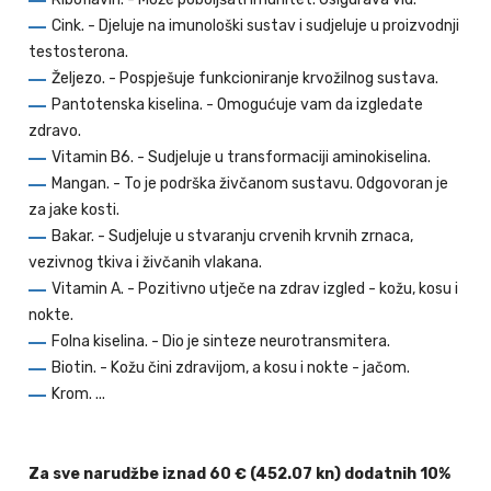
Cink. - Djeluje na imunološki sustav i sudjeluje u proizvodnji
testosterona.
Željezo. - Pospješuje funkcioniranje krvožilnog sustava.
Pantotenska kiselina. - Omogućuje vam da izgledate
zdravo.
Vitamin B6. - Sudjeluje u transformaciji aminokiselina.
Mangan. - To je podrška živčanom sustavu. Odgovoran je
za jake kosti.
Bakar. - Sudjeluje u stvaranju crvenih krvnih zrnaca,
vezivnog tkiva i živčanih vlakana.
Vitamin A. - Pozitivno utječe na zdrav izgled - kožu, kosu i
nokte.
Folna kiselina. - Dio je sinteze neurotransmitera.
Biotin. - Kožu čini zdravijom, a kosu i nokte - jačom.
Krom. ...
Za sve narudžbe iznad 60 € (452.07 kn) dodatnih 10%