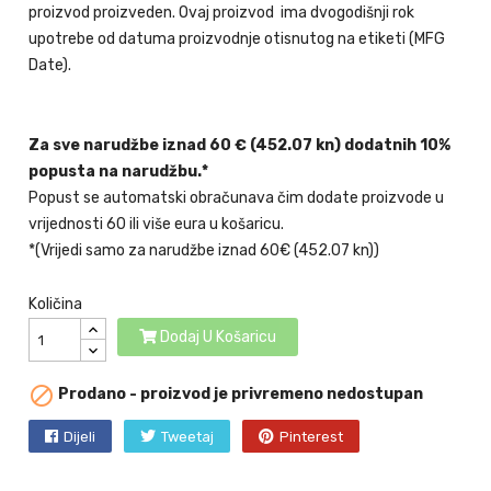
proizvod proizveden. Ovaj proizvod ima dvogodišnji rok
upotrebe od datuma proizvodnje otisnutog na etiketi (MFG
Date).
Za sve narudžbe iznad 60 € (452.07 kn) dodatnih 10%
popusta na narudžbu.*
Popust se automatski obračunava čim dodate proizvode u
vrijednosti 60 ili više eura u košaricu.
*(Vrijedi samo za narudžbe iznad 60€ (452.07 kn))
Količina
Dodaj U Košaricu

Prodano - proizvod je privremeno nedostupan
Dijeli
Tweetaj
Pinterest