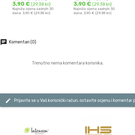
3,90 €
3,90 €
(29.38 kn)
(29.38 kn)
Najniža cijena zadnjih 30
Najniža cijena zadnjih 30
dana: 3,90 € (29.38 kn)
dana: 3,90 € (29.38 kn)
DODAJ U KOŠARICU
DODAJ U KOŠARICU
chat
Komentari (0)
Trenutno nema komentara korisnika.
edit
Prijavite se u Vaš korisnički račun, ostavite ocjenu i komentar 