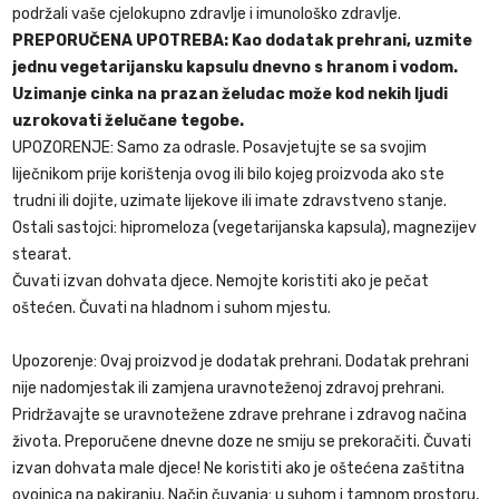
podržali vaše cjelokupno zdravlje i imunološko zdravlje.
PREPORUČENA UPOTREBA:
Kao dodatak prehrani, uzmite
jednu vegetarijansku kapsulu dnevno s hranom i vodom.
Uzimanje cinka na prazan želudac može kod nekih ljudi
uzrokovati želučane tegobe.
UPOZORENJE: Samo za odrasle. Posavjetujte se sa svojim
liječnikom prije korištenja ovog ili bilo kojeg proizvoda ako ste
trudni ili dojite, uzimate lijekove ili imate zdravstveno stanje.
Ostali sastojci: hipromeloza (vegetarijanska kapsula), magnezijev
stearat.
Čuvati izvan dohvata djece. Nemojte koristiti ako je pečat
oštećen. Čuvati na hladnom i suhom mjestu.
Upozorenje: Ovaj proizvod je dodatak prehrani. Dodatak prehrani
nije nadomjestak ili zamjena uravnoteženoj zdravoj prehrani.
Pridržavajte se uravnotežene zdrave prehrane i zdravog načina
života. Preporučene dnevne doze ne smiju se prekoračiti. Čuvati
izvan dohvata male djece! Ne koristiti ako je oštećena zaštitna
ovojnica na pakiranju. Način čuvanja: u suhom i tamnom prostoru,