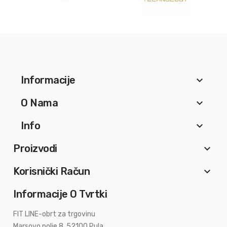
Informacije
keyboard_arrow_down
O Nama
keyboard_arrow_down
Info
keyboard_arrow_down
Proizvodi
keyboard_arrow_down
Korisnički Račun
keyboard_arrow_down
Informacije O Tvrtki
FIT LINE-obrt za trgovinu
Marsovo polje 8, 52100 Pula