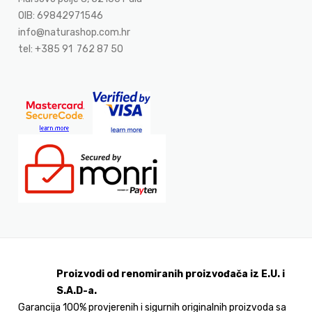
OIB: 69842971546
info@naturashop.com.hr
tel: +385 91 762 87 50
Proizvodi od renomiranih proizvođača iz E.U. i
S.A.D-a.
Garancija 100% provjerenih i sigurnih originalnih proizvoda sa