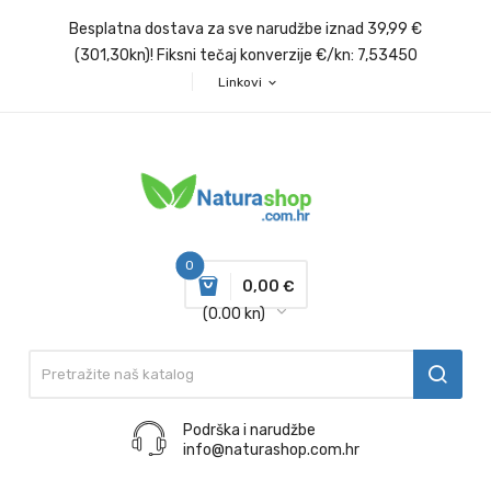
Besplatna dostava za sve narudžbe iznad 39,99 €
(301,30kn)! Fiksni tečaj konverzije €/kn: 7,53450
Linkovi
expand_more
0
0,00 €
(0.00 kn)
Podrška i narudžbe
info@naturashop.com.hr