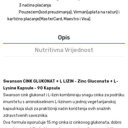
3 načina plaćanja:
Pouzećem(kod preuzimanja), Virman(uplata na račun) i
kartično plaćanje(MasterCard, Maestro i Visa).
Opis
Nutritivna Vrijednost
Swanson
CINK GLUKONAT + L LIZIN - Zinc Gluconate + L-
Lysine Kapsule - 90 Kapsula
Swanson cink glukonat i L-lizin kombiniraju snagu cinka za podršku
imunitetu s aminokiselinom L-lizinom u jednoj vegetarijanskoj
kapsuli koja služi za praktičniji način korištenja ovih snažnih
zdravstvenih saveznika.
Ova formula isporučuje 15 mg cinka iz cinkovog glukonata, dobro