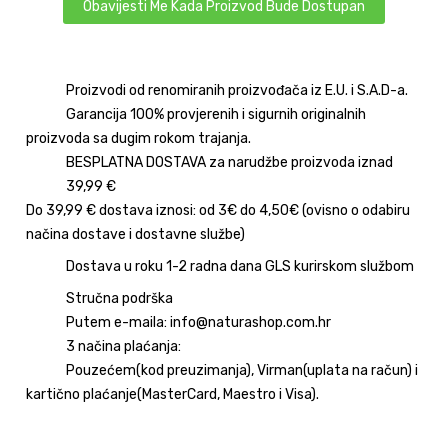
Obavijesti Me Kada Proizvod Bude Dostupan
Proizvodi od renomiranih proizvođača iz E.U. i S.A.D-a.
Garancija 100% provjerenih i sigurnih originalnih
proizvoda sa dugim rokom trajanja.
BESPLATNA DOSTAVA za narudžbe proizvoda iznad
39,99 €
Do 39,99 € dostava iznosi: od 3€ do 4,50€ (ovisno o odabiru
načina dostave i dostavne službe)
Dostava u roku 1-2 radna dana GLS kurirskom službom
Stručna podrška
Putem e-maila: info@naturashop.com.hr
3 načina plaćanja:
Pouzećem(kod preuzimanja), Virman(uplata na račun) i
kartično plaćanje(MasterCard, Maestro i Visa).