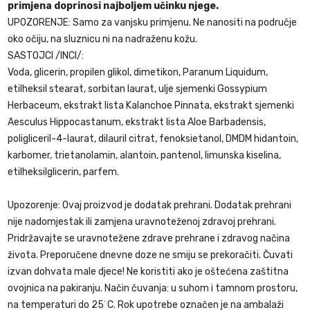
primjena doprinosi najboljem učinku njege.
UPOZORENJE: Samo za vanjsku primjenu. Ne nanositi na područje
oko očiju, na sluznicu ni na nadraženu kožu.
SASTOJCI /INCI/:
Voda, glicerin, propilen glikol, dimetikon, Paranum Liquidum,
etilheksil stearat, sorbitan laurat, ulje sjemenki Gossypium
Herbaceum, ekstrakt lista Kalanchoe Pinnata, ekstrakt sjemenki
Aesculus Hippocastanum, ekstrakt lista Aloe Barbadensis,
poligliceril-4-laurat, dilauril citrat, fenoksietanol, DMDM ​​​​hidantoin,
karbomer, trietanolamin, alantoin, pantenol, limunska kiselina,
etilheksilglicerin, parfem.
Upozorenje: Ovaj proizvod je dodatak prehrani. Dodatak prehrani
nije nadomjestak ili zamjena uravnoteženoj zdravoj prehrani.
Pridržavajte se uravnotežene zdrave prehrane i zdravog načina
života. Preporučene dnevne doze ne smiju se prekoračiti. Čuvati
izvan dohvata male djece! Ne koristiti ako je oštećena zaštitna
ovojnica na pakiranju. Način čuvanja: u suhom i tamnom prostoru,
na temperaturi do 25˙C. Rok upotrebe označen je na ambalaži