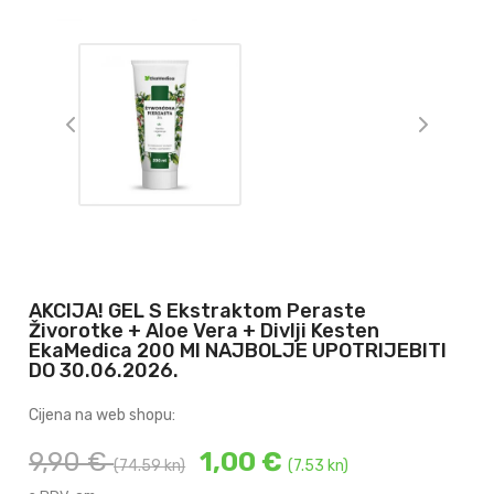
AKCIJA! GEL S Ekstraktom Peraste
Živorotke + Aloe Vera + Divlji Kesten
EkaMedica 200 Ml NAJBOLJE UPOTRIJEBITI
DO 30.06.2026.
Cijena na web shopu:
9,90 €
1,00 €
(74.59 kn)
(7.53 kn)