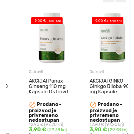
-9,00 €
-9,00 €
(-67.81 KN)
(-67.81 KN)
Ostrovit
Ostrovit
AKCIJA! Panax
AKCIJA! GINKO -
Ginseng 110 mg
Ginkgo Biloba 90
Kapsule Ostrovit...
mg Kapsule...
NAJBOLJE
NAJBOLJE


Prodano -
Prodano -
UPOTRIJEBITI DO
UPOTRIJEBITI DO
proizvod je
proizvod je
10.08.2026.
10.08.2026.
privremeno
privremeno
Panax Ginseng 110
GINKO - Ginkgo
nedostupan
nedostupan
12,90 €
(97.20 kn)
12,90 €
(97.20 kn)
mg Kapsule Ostrovit ...
Biloba 90 mg Kapsule ...
3,90 €
3,90 €
(29.38 kn)
(29.38 kn)