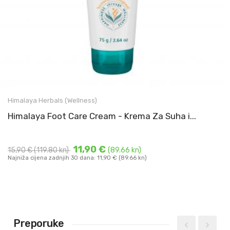
Himalaya Foot Care Cream - Krema Za Suha i Ispucala
Himalaya Herbals (Wellness)
Stopala - 75 g.
Himalaya Foot Care Cream - Krema Za Suha i...
Izvrsna ...
DODAJ U KOŠARICU
11,90 €
15,90 €
(119.80 kn)
(89.66 kn)
Najniža cijena zadnjih 30 dana: 11,90 € (89.66 kn)
Preporuke