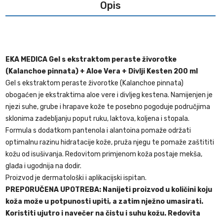
Opis
EKA MEDICA Gel s ekstraktom peraste živorotke
(Kalanchoe pinnata) + Aloe Vera + Divlji Kesten 200 ml
Gel s ekstraktom peraste živorotke (Kalanchoe pinnata)
obogaćen je ekstraktima aloe vere i divljeg kestena. Namijenjen je
njezi suhe, grube i hrapave kože te posebno pogoduje područjima
sklonima zadebljanju poput ruku, laktova, koljena i stopala.
Formula s dodatkom pantenola i alantoina pomaže održati
optimalnu razinu hidratacije kože, pruža njegu te pomaže zaštititi
kožu od isušivanja. Redovitom primjenom koža postaje mekša,
glađa i ugodnija na dodir.
Proizvod je dermatološki i aplikacijski ispitan.
PREPORUČENA UPOTREBA: Nanijeti proizvod u količini koju
koža može u potpunosti upiti, a zatim nježno umasirati.
Koristiti ujutro i navečer na čistu i suhu kožu. Redovita