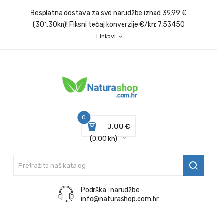
Besplatna dostava za sve narudžbe iznad 39,99 €
(301,30kn)! Fiksni tečaj konverzije €/kn: 7,53450
Linkovi
expand_more
0
0,00 €
(0.00 kn)
Podrška i narudžbe
info@naturashop.com.hr