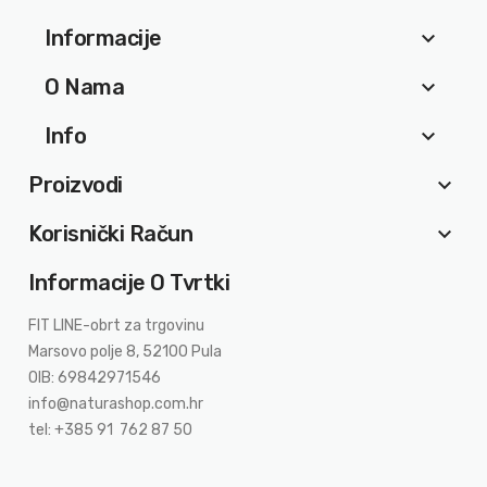
Informacije
keyboard_arrow_down
O Nama
keyboard_arrow_down
Info
keyboard_arrow_down
Proizvodi
keyboard_arrow_down
Korisnički Račun
keyboard_arrow_down
Informacije O Tvrtki
FIT LINE-obrt za trgovinu
Marsovo polje 8, 52100 Pula
OIB: 69842971546
info@naturashop.com.hr
tel: +385 91 762 87 50