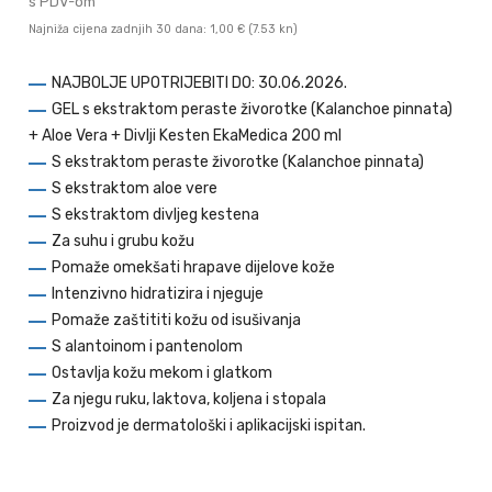
s PDV-om
Najniža cijena zadnjih 30 dana: 1,00 €
(7.53 kn)
NAJBOLJE UPOTRIJEBITI DO: 30.06.2026.
GEL s ekstraktom peraste živorotke (Kalanchoe pinnata)
+ Aloe Vera + Divlji Kesten EkaMedica 200 ml
S ekstraktom peraste živorotke (Kalanchoe pinnata)
S ekstraktom aloe vere
S ekstraktom divljeg kestena
Za suhu i grubu kožu
Pomaže omekšati hrapave dijelove kože
Intenzivno hidratizira i njeguje
Pomaže zaštititi kožu od isušivanja
S alantoinom i pantenolom
Ostavlja kožu mekom i glatkom
Za njegu ruku, laktova, koljena i stopala
Proizvod je dermatološki i aplikacijski ispitan.