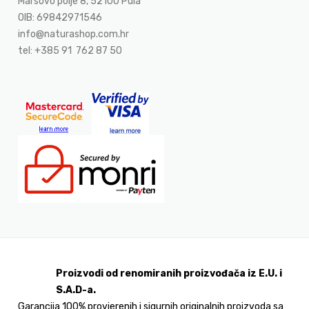
Marsovo polje 8, 52100 Pula
OIB: 69842971546
info@naturashop.com.hr
tel: +385 91 762 87 50
Proizvodi od renomiranih proizvođača iz E.U. i
S.A.D-a.
Garancija 100% provjerenih i sigurnih originalnih proizvoda sa