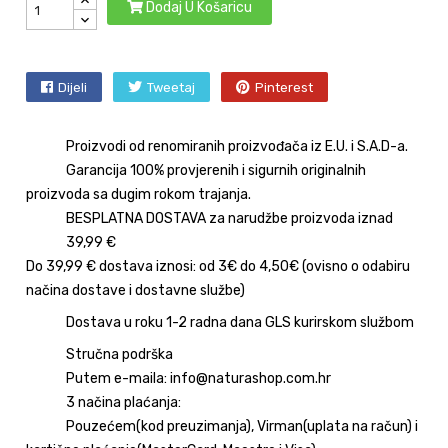
Dodaj U Košaricu
Dijeli
Tweetaj
Pinterest
Proizvodi od renomiranih proizvođača iz E.U. i S.A.D-a.
Garancija 100% provjerenih i sigurnih originalnih
proizvoda sa dugim rokom trajanja.
BESPLATNA DOSTAVA za narudžbe proizvoda iznad
39,99 €
Do 39,99 € dostava iznosi: od 3€ do 4,50€ (ovisno o odabiru
načina dostave i dostavne službe)
Dostava u roku 1-2 radna dana GLS kurirskom službom
Stručna podrška
Putem e-maila: info@naturashop.com.hr
3 načina plaćanja:
Pouzećem(kod preuzimanja), Virman(uplata na račun) i