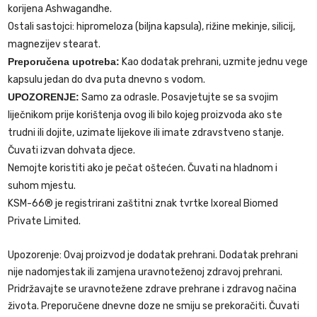
korijena Ashwagandhe.
Ostali sastojci: hipromeloza (biljna kapsula), rižine mekinje, silicij,
magnezijev stearat.
Preporučena upotreba:
Kao dodatak prehrani, uzmite jednu vege
kapsulu jedan do dva puta dnevno s vodom.
UPOZORENJE:
Samo za odrasle. Posavjetujte se sa svojim
liječnikom prije korištenja ovog ili bilo kojeg proizvoda ako ste
trudni ili dojite, uzimate lijekove ili imate zdravstveno stanje.
Čuvati izvan dohvata djece.
Nemojte koristiti ako je pečat oštećen. Čuvati na hladnom i
suhom mjestu.
KSM-66® je registrirani zaštitni znak tvrtke Ixoreal Biomed
Private Limited.
Upozorenje: Ovaj proizvod je dodatak prehrani. Dodatak prehrani
nije nadomjestak ili zamjena uravnoteženoj zdravoj prehrani.
Pridržavajte se uravnotežene zdrave prehrane i zdravog načina
života. Preporučene dnevne doze ne smiju se prekoračiti. Čuvati