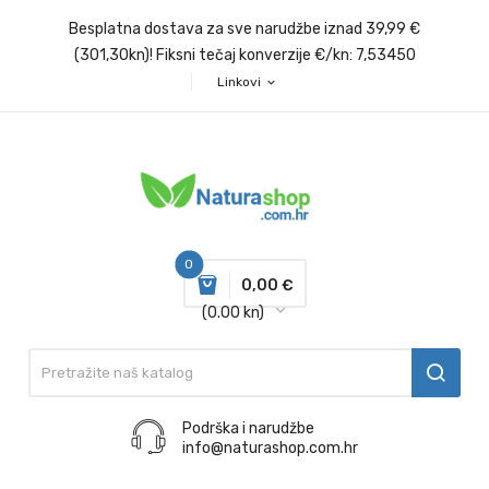
Besplatna dostava za sve narudžbe iznad 39,99 €
(301,30kn)! Fiksni tečaj konverzije €/kn: 7,53450
Linkovi
expand_more
0
0,00 €
(0.00 kn)
Podrška i narudžbe
info@naturashop.com.hr