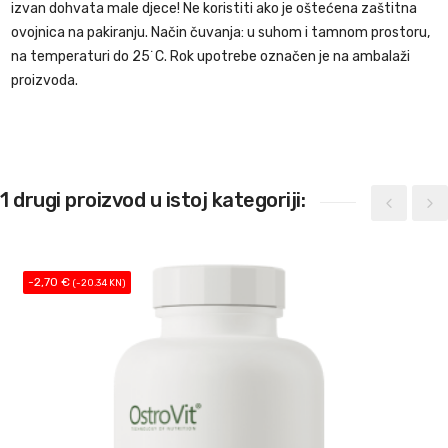
izvan dohvata male djece! Ne koristiti ako je oštećena zaštitna
ovojnica na pakiranju. Način čuvanja: u suhom i tamnom prostoru,
na temperaturi do 25˙C. Rok upotrebe označen je na ambalaži
proizvoda.
1 drugi proizvod u istoj kategoriji:
-2,70 €
(-20.34 KN)