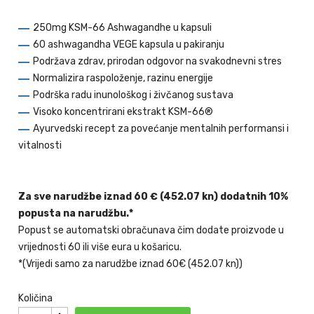
250mg KSM-66 Ashwagandhe u kapsuli
60 ashwagandha VEGE kapsula u pakiranju
Podržava zdrav, prirodan odgovor na svakodnevni stres
Normalizira raspoloženje, razinu energije
Podrška radu inunološkog i živčanog sustava
Visoko koncentrirani ekstrakt KSM-66®
Ayurvedski recept za povećanje mentalnih performansi i
vitalnosti
Za sve narudžbe iznad 60 € (452.07 kn) dodatnih 10%
popusta na narudžbu.*
Popust se automatski obračunava čim dodate proizvode u
vrijednosti 60 ili više eura u košaricu.
*(Vrijedi samo za narudžbe iznad 60€ (452.07 kn))
Količina