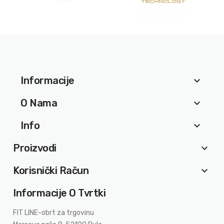
Informacije
keyboard_arrow_down
O Nama
keyboard_arrow_down
Info
keyboard_arrow_down
Proizvodi
keyboard_arrow_down
Korisnički Račun
keyboard_arrow_down
Informacije O Tvrtki
FIT LINE-obrt za trgovinu