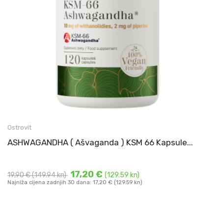
Ashwagandha KSM 66 VEGE kapsule (Withania somnifera L.
Ostrovit
Dunal)
ASHWAGANDHA ( Ašvaganda ) KSM 66 Kapsule...
200 mg ekstrakta ...
DODAJ U KOŠARICU
17,20 €
19,90 €
(149.94 kn)
(129.59 kn)
Najniža cijena zadnjih 30 dana: 17,20 € (129.59 kn)