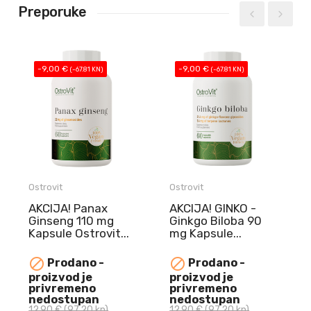
Preporuke
-9,00 €
-9,00 €
(-67.81 KN)
(-67.81 KN)
Ostrovit
Ostrovit
AKCIJA! Panax
AKCIJA! GINKO -
Ginseng 110 mg
Ginkgo Biloba 90
Kapsule Ostrovit...
mg Kapsule...
NAJBOLJE
NAJBOLJE


Prodano -
Prodano -
UPOTRIJEBITI DO
UPOTRIJEBITI DO
proizvod je
proizvod je
10.08.2026.
10.08.2026.
privremeno
privremeno
Panax Ginseng 110
GINKO - Ginkgo
nedostupan
nedostupan
12,90 €
(97.20 kn)
12,90 €
(97.20 kn)
mg Kapsule Ostrovit ...
Biloba 90 mg Kapsule ...