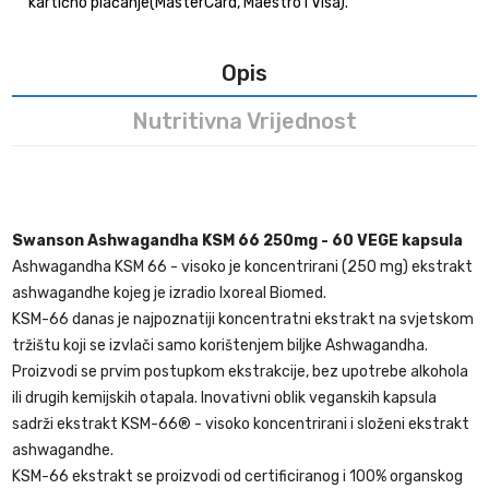
kartično plaćanje(MasterCard, Maestro i Visa).
Opis
Nutritivna Vrijednost
Swanson Ashwagandha KSM 66 250mg - 60 VEGE kapsula
Ashwagandha KSM 66 - visoko je koncentrirani (250 mg) ekstrakt
ashwagandhe kojeg je izradio Ixoreal Biomed.
KSM-66 danas je najpoznatiji koncentratni ekstrakt na svjetskom
tržištu koji se izvlači samo korištenjem biljke Ashwagandha.
Proizvodi se prvim postupkom ekstrakcije, bez upotrebe alkohola
ili drugih kemijskih otapala. Inovativni oblik veganskih kapsula
sadrži ekstrakt KSM-66® - visoko koncentrirani i složeni ekstrakt
ashwagandhe.
KSM-66 ekstrakt se proizvodi od certificiranog i 100% organskog