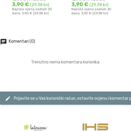
3,90 €
3,90 €
(29.38 kn)
(29.38 kn)
Najniža cijena zadnjih 30
Najniža cijena zadnjih 30
dana: 3,90 € (29.38 kn)
dana: 3,90 € (29.38 kn)
DODAJ U KOŠARICU
DODAJ U KOŠARICU
chat
Komentari (0)
Trenutno nema komentara korisnika.
edit
Prijavite se u Vaš korisnički račun, ostavite ocjenu i komentar 