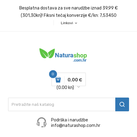
Besplatna dostava za sve narudžbe iznad 39,99 €
(301,30kn)! Fiksni tečaj konverzije €/kn: 7,53450
Linkovi
expand_more
0
0,00 €
(0.00 kn)
Podrška i narudžbe
info@naturashop.com.hr