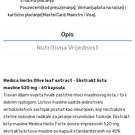
3 načina plaćanja:
Pouzećem(kod preuzimanja), Virman(uplata na račun) i
kartično plaćanje(MasterCard, Maestro i Visa).
Opis
Nutritivna Vrijednost
Medica Herbs Olive leaf extract - Ekstrakt lista
masline 520 mg - 60 kapsula
Travari diljem svijeta hvale zaštitne moći maslinovog lista, i to s
dobrim razlogom. Listovi masline sadrže jedinstveni
antioksidativni sastojak poznat kao oleuropein, koji neutralizira
štetne slobodne radikale za jačanje imunološke funkcije. Ekstrakt
lista masline Medica Herbs Forte donosi impresivnih 520 mg
ekstrakta listova masline po kapsuli standardiziranih na 40%