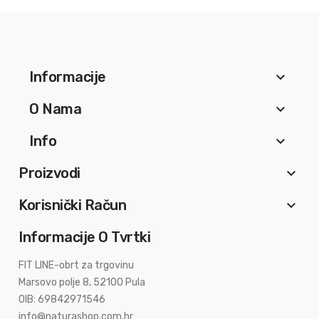
Informacije
keyboard_arrow_down
O Nama
keyboard_arrow_down
Info
keyboard_arrow_down
Proizvodi
keyboard_arrow_down
Korisnički Račun
keyboard_arrow_down
Informacije O Tvrtki
FIT LINE-obrt za trgovinu
Marsovo polje 8, 52100 Pula
OIB: 69842971546
info@naturashop.com.hr