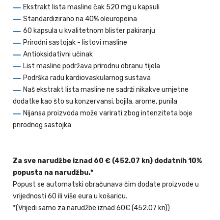
Ekstrakt lista masline čak 520 mg u kapsuli
Standardizirano na 40% oleuropeina
60 kapsula u kvalitetnom blister pakiranju
Prirodni sastojak - listovi masline
Antioksidativni učinak
List masline podržava prirodnu obranu tijela
Podrška radu kardiovaskularnog sustava
Naš ekstrakt lista masline ne sadrži nikakve umjetne
dodatke kao što su konzervansi, bojila, arome, punila
Nijansa proizvoda može varirati zbog intenziteta boje
prirodnog sastojka
Za sve narudžbe iznad 60 € (452.07 kn) dodatnih 10%
popusta na narudžbu.*
Popust se automatski obračunava čim dodate proizvode u
vrijednosti 60 ili više eura u košaricu.
*(Vrijedi samo za narudžbe iznad 60€ (452.07 kn))