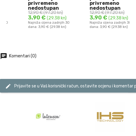
10.08.2026.
10.08.2026.
privremeno
privremeno
Panax Ginseng 110
GINKO - Ginkgo
nedostupan
nedostupan
12,90 €
(97.20 kn)
12,90 €
(97.20 kn)
mg Kapsule Ostrovit ...
Biloba 90 mg Kapsule ...
3,90 €
3,90 €
(29.38 kn)
(29.38 kn)
Najniža cijena zadnjih 30
Najniža cijena zadnjih 30
dana: 3,90 € (29.38 kn)
dana: 3,90 € (29.38 kn)
DODAJ U KOŠARICU
DODAJ U KOŠARICU
chat
Komentari (0)
edit
Prijavite se u Vaš korisnički račun, ostavite ocjenu i komentar 