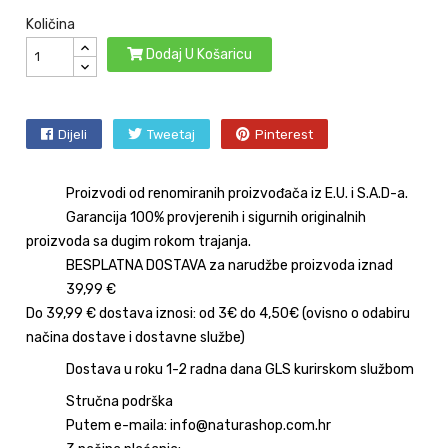
Količina
Dodaj U Košaricu
Dijeli
Tweetaj
Pinterest
Proizvodi od renomiranih proizvođača iz E.U. i S.A.D-a.
Garancija 100% provjerenih i sigurnih originalnih
proizvoda sa dugim rokom trajanja.
BESPLATNA DOSTAVA za narudžbe proizvoda iznad
39,99 €
Do 39,99 € dostava iznosi: od 3€ do 4,50€ (ovisno o odabiru
načina dostave i dostavne službe)
Dostava u roku 1-2 radna dana GLS kurirskom službom
Stručna podrška
Putem e-maila: info@naturashop.com.hr