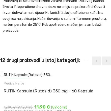
Pridržavajte se uravnotežene zdrave prehrane i zdravog načina
života. Preporučene dnevne doze ne smiju se prekoračiti. Čuvati
izvan dohvata male djece! Ne koristiti ako je oštećena zaštitna
ovojnica na pakiranju. Način čuvanja: u suhom i tamnom prostoru,
na temperaturi do 25˙C. Rok upotrebe označen je na ambalaži
proizvoda.
12 drugi proizvodi u istoj kategoriji:
-1,00 €
(-7.53 KN)
Rutin ( Rutozid ) kapsule
Medica Herbs
Rutin ekstraktiziran iz japanske sofore (Sophora ...
RUTIN Kapsule (Rutozid) 350 mg - 60 Kapsula
DODAJ U KOŠARICU
11,90 €
12,90 €
(97.20 kn)
(89.66 kn)