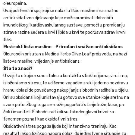
oleuropeina.
Ovaj polifenolni spoj koji se nalazi u lišću masline ima snažno
antioksidativno djelovanje koje može promicati dobrobiti
imunološkog i kardiovaskularnog sustava, pomoći u promicanju
zdrave razine šećera u krvi i lipida u krvi te podržava zdrav krvni
tlak.
Ekstrakt lista masline - Prirodan i snažan antioksidans
Oleuropein prisutan u Medica Herbs Olive Leaf proizvodu, na bazi
listova masline, vrijedan je antioksidans.
Što to znači?
U svijetu u kojem smo stalno u kontaktu s bakterijama, virusima,
izloženi smo stresu, te udišemo zagađen zrak i jedemo nezdravu
hranu, dolazi do povećanog nakupljanja slobodnih radikala u tijelu.
Oni su oksidansi koji uništavaju gotovo sve stanice koje sretnu na
svom putu. Zbog toga se može pogoršati stanje kože, kose, pa
čak i imunitet. Slobodni radikali su također glavni krivci za
fenomen poznat kao oksidativni stres.
Oksidativni stres pogađa ljude koji intenzivno treniraju. Kao
rezultat jakog fizičkog napora dolazi do jedinstvene situacije za