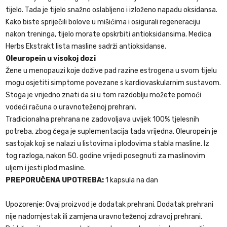
tijelo. Tada je tijelo snažno oslabljeno i izloženo napadu oksidansa.
Kako biste spriječili bolove u mišićima i osigurali regeneraciju
nakon treninga, tijelo morate opskrbiti antioksidansima. Medica
Herbs Ekstrakt lista masline sadrži antioksidanse.
Oleuropein u visokoj dozi
Žene u menopauzi koje dožive pad razine estrogena u svom tijelu
mogu osjetiti simptome povezane s kardiovaskularnim sustavom.
Stoga je vrijedno znati da si u tom razdoblju možete pomoći
vodeći računa o uravnoteženoj prehrani.
Tradicionalna prehrana ne zadovoljava uvijek 100% tjelesnih
potreba, zbog čega je suplementacija tada vrijedna. Oleuropein je
sastojak koji se nalazi u listovima i plodovima stabla masline. Iz
tog razloga, nakon 50. godine vrijedi posegnuti za maslinovim
uljem i jesti plod masline.
PREPORUČENA UPOTREBA:
1 kapsula na dan
Upozorenje: Ovaj proizvod je dodatak prehrani. Dodatak prehrani
nije nadomjestak ili zamjena uravnoteženoj zdravoj prehrani.