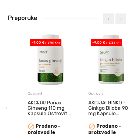
Preporuke
-9,00 €
-9,00 €
(-67.81 KN)
(-67.81 KN)
Ostrovit
Ostrovit
AKCIJA! Panax
AKCIJA! GINKO -
Ginseng 110 mg
Ginkgo Biloba 90
Kapsule Ostrovit...
mg Kapsule...
NAJBOLJE
NAJBOLJE


Prodano -
Prodano -
UPOTRIJEBITI DO
UPOTRIJEBITI DO
proizvod je
proizvod je