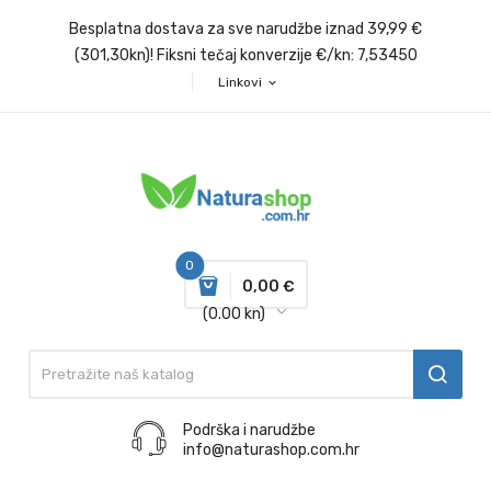
Besplatna dostava za sve narudžbe iznad 39,99 €
(301,30kn)! Fiksni tečaj konverzije €/kn: 7,53450
Linkovi
expand_more
0
0,00 €
(0.00 kn)
Podrška i narudžbe
info@naturashop.com.hr