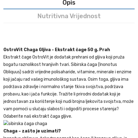
Opis
Nutritivna Vrijednost
OstroVit Chaga Gljiva - Ekstrakt čage 50 g. Prah
Ekstrakt čage OstroVit je dodatak prehrani od gljiva koji pruža
bogatu raznolikost hranjivih tvari. Sibirska čaga (Inonotus
Obliquus) sadrži vrijedne polisaharide, vitamine, minerale i enzime
koji jačaju rad vašeg imunološkog sustava. Osim toga, gljiva ima
podržava zdravlje i normalno stanje tkiva svojstva, podržava
probavu, kao i jača funkcije. Tražite li prirodni dodatak koji je
jednostavan za korištenje koji nudi brojna ljekovita svojstva, može
vam pomoći u slučaju slabosti i odgoditi procese starenja?
Odaberite naš ekstrakt čaga gljive.
Chaga – zašto je uzimati?