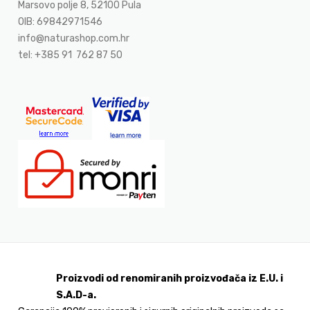
Marsovo polje 8, 52100 Pula
OIB: 69842971546
info@naturashop.com.hr
tel: +385 91 762 87 50
Proizvodi od renomiranih proizvođača iz E.U. i
S.A.D-a.