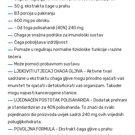
50 g. ekstrakta čage u prahu
83 porcija u pakiranju
600 mg po obroku
- Od toga polisaharidi (40%) 240 mg
Chaga je snažna podrška za imunološki sustav
Čaga poboljšava izdržljivost
Pomaže u reguliraju normalne fiziološke funkcije i razine
šećera
Može pomoći probavnom sustavu
LJEKOVITI UTJECAJ CHAGA GLJIVA – Aktivne tvari
sadržane u ekstraktu chaga gljive mogu prirodno ojačati vaš
imunitet te ojačati i detoksificirati vaš organizam. Također
mogu napasti kancerogene stanice.
UJEDNAČEN POSTOTAK POLISAHARIDA – Dodatak prehrani
je standardiziran za 40% polisaharida. To znači da svaki
pojedinačni dio proizvoda uvijek sadrži 240 mg ovih vrijednih
poliugljikohidrata.
POVOLJNA FORMULA – Ekstrakt čaga gljive u prahu