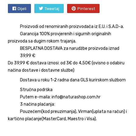
Dijeli
Tweetaj
Pinterest
Proizvodi od renomiranih proizvođača iz E.U. i S.A.D-a.
Garancija 100% provjerenih i sigurnih originalnih
proizvoda sa dugim rokom trajanja.
BESPLATNA DOSTAVA za narudžbe proizvoda iznad
39,99 €
Do 39,99 € dostava iznosi: od 3€ do 4,50€ (ovisno o odabiru
načina dostave i dostavne službe)
Dostava u roku 1-2 radna dana GLS kurirskom službom
Stručna podrška
Putem e-maila: info@naturashop.com.hr
3 načina plaćanja:
Pouzećem(kod preuzimanja), Virman(uplata na račun) i
kartično plaćanje(MasterCard, Maestro i Visa).