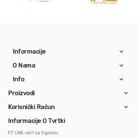
Informacije
keyboard_arrow_down
O Nama
keyboard_arrow_down
Info
keyboard_arrow_down
Proizvodi
keyboard_arrow_down
Korisnički Račun
keyboard_arrow_down
Informacije O Tvrtki
FIT LINE-obrt za trgovinu