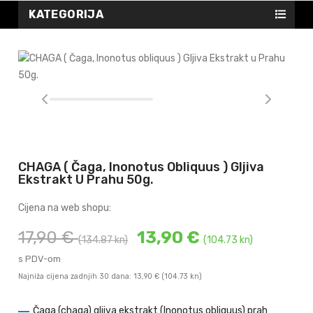
KATEGORIJA
CHAGA ( Čaga, Inonotus Obliquus ) Gljiva
Ekstrakt U Prahu 50g.
Cijena na web shopu:
17,90 €
13,90 €
(134.87 kn)
(104.73 kn)
s PDV-om
Najniža cijena zadnjih 30 dana: 13,90 €
(104.73 kn)
Čaga (chaga) gljiva ekstrakt (Inonotus obliquus) prah