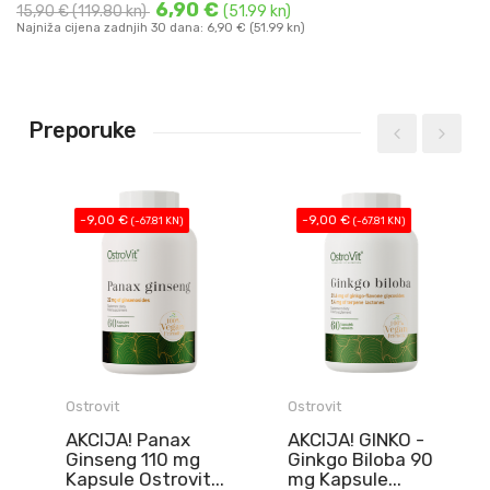
6,90 €
15,90 €
(119.80 kn)
(51.99 kn)
Najniža cijena zadnjih 30 dana: 6,90 € (51.99 kn)
Preporuke
-9,00 €
-9,00 €
(-67.81 KN)
(-67.81 KN)
Ostrovit
Ostrovit
AKCIJA! Panax
AKCIJA! GINKO -
Ginseng 110 mg
Ginkgo Biloba 90
Kapsule Ostrovit...
mg Kapsule...