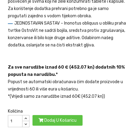
posvećen je svima koji ne žele konzumirati tablete i kapsule.
Za korištenje dodatka prehrani potrebno ga je samo
progutati zajedno s vodom tijekom obroka.
JEDNOSTAVAN SASTAV – Inonotus obliquus u obliku praha
tvrtke OstroVit ne sadrži bojila, sredstva protiv zgrušavanja,
konzervanse ili bilo koje druge aditive. Odabirom našeg
dodatka, oslanjate se na čisti ekstrakt gljiva.
Za sve narudžbe iznad 60 € (452.07 kn) dodatnih 10%
popusta na narudžbu.*
Popust se automatski obračunava čim dodate proizvode u
vrijednosti 60 ili više eura u košaricu.
*(Vrijedi samo za narudžbe iznad 60€ (452.07 kn))
Količina
Dodaj U Košaricu