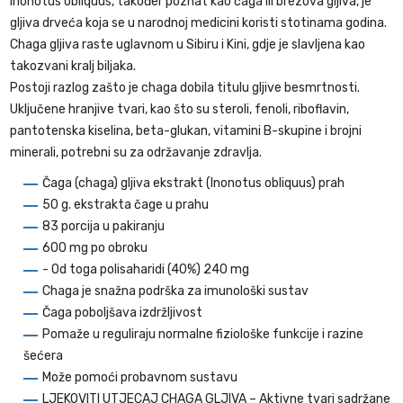
Inonotus obliquus, također poznat kao čaga ili brezova gljiva, je
gljiva drveća koja se u narodnoj medicini koristi stotinama godina.
Chaga gljiva raste uglavnom u Sibiru i Kini, gdje je slavljena kao
takozvani kralj biljaka.
Postoji razlog zašto je chaga dobila titulu gljive besmrtnosti.
Uključene hranjive tvari, kao što su steroli, fenoli, riboflavin,
pantotenska kiselina, beta-glukan, vitamini B-skupine i brojni
minerali, potrebni su za održavanje zdravlja.
Čaga (chaga) gljiva ekstrakt (Inonotus obliquus) prah
50 g. ekstrakta čage u prahu
83 porcija u pakiranju
600 mg po obroku
- Od toga polisaharidi (40%) 240 mg
Chaga je snažna podrška za imunološki sustav
Čaga poboljšava izdržljivost
Pomaže u reguliraju normalne fiziološke funkcije i razine
šećera
Može pomoći probavnom sustavu
LJEKOVITI UTJECAJ CHAGA GLJIVA – Aktivne tvari sadržane