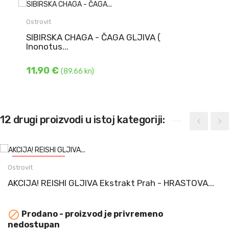
600 mg Chaga gljive ( Inonotus obliquus - micelij
) u kapsuli
Ostrovit
- Od toga 240 mg ...
SIBIRSKA CHAGA - ČAGA GLJIVA (
Inonotus...
DODAJ U KOŠARICU
11,90 €
(89.66 kn)
12 drugi proizvodi u istoj kategoriji:
-9,00 €
(-67.81 KN)
Ostrovit
NAJBOLJE UPOTRIJEBITI DO 25.07.2026.
AKCIJA! REISHI GLJIVA Ekstrakt Prah - HRASTOVA...
REISHI GLJIVA Ekstrakt Prah - HRASTOVA ...

Prodano - proizvod je privremeno
DODAJ U KOŠARICU
nedostupan