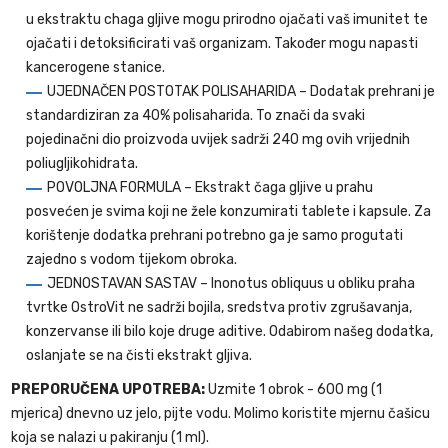
u ekstraktu chaga gljive mogu prirodno ojačati vaš imunitet te
ojačati i detoksificirati vaš organizam. Također mogu napasti
kancerogene stanice.
UJEDNAČEN POSTOTAK POLISAHARIDA – Dodatak prehrani je
standardiziran za 40% polisaharida. To znači da svaki
pojedinačni dio proizvoda uvijek sadrži 240 mg ovih vrijednih
poliugljikohidrata.
POVOLJNA FORMULA – Ekstrakt čaga gljive u prahu
posvećen je svima koji ne žele konzumirati tablete i kapsule. Za
korištenje dodatka prehrani potrebno ga je samo progutati
zajedno s vodom tijekom obroka.
JEDNOSTAVAN SASTAV – Inonotus obliquus u obliku praha
tvrtke OstroVit ne sadrži bojila, sredstva protiv zgrušavanja,
konzervanse ili bilo koje druge aditive. Odabirom našeg dodatka,
oslanjate se na čisti ekstrakt gljiva.
PREPORUČENA UPOTREBA:
Uzmite 1 obrok - 600 mg (1
mjerica) dnevno uz jelo, pijte vodu. Molimo koristite mjernu čašicu
koja se nalazi u pakiranju (1 ml).