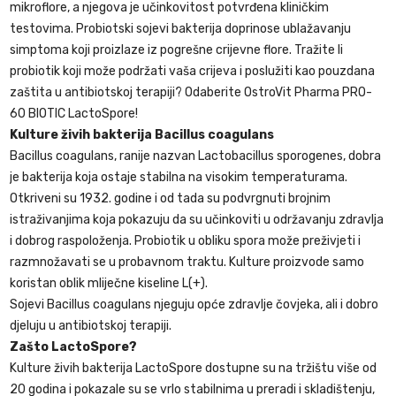
mikroflore, a njegova je učinkovitost potvrđena kliničkim
testovima. Probiotski sojevi bakterija doprinose ublažavanju
simptoma koji proizlaze iz pogrešne crijevne flore. Tražite li
probiotik koji može podržati vaša crijeva i poslužiti kao pouzdana
zaštita u antibiotskoj terapiji? Odaberite OstroVit Pharma PRO-
60 BIOTIC LactoSpore!
Kulture živih bakterija Bacillus coagulans
Bacillus coagulans, ranije nazvan Lactobacillus sporogenes, dobra
je bakterija koja ostaje stabilna na visokim temperaturama.
Otkriveni su 1932. godine i od tada su podvrgnuti brojnim
istraživanjima koja pokazuju da su učinkoviti u održavanju zdravlja
i dobrog raspoloženja. Probiotik u obliku spora može preživjeti i
razmnožavati se u probavnom traktu. Kulture proizvode samo
koristan oblik mliječne kiseline L(+).
Sojevi Bacillus coagulans njeguju opće zdravlje čovjeka, ali i dobro
djeluju u antibiotskoj terapiji.
Zašto LactoSpore?
Kulture živih bakterija LactoSpore dostupne su na tržištu više od
20 godina i pokazale su se vrlo stabilnima u preradi i skladištenju,