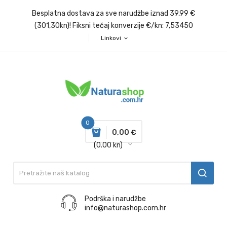
Besplatna dostava za sve narudžbe iznad 39,99 €
(301,30kn)! Fiksni tečaj konverzije €/kn: 7,53450
Linkovi
expand_more
0
0,00 €
(0.00 kn)
Podrška i narudžbe
info@naturashop.com.hr