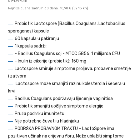
s PDV-om
Najniža cijena zadnjih 30 dana: 10,90 €
(82.13 kn)
Probiotik Lactospore (Bacillus Coagulans, Lactobacillus
sporogenes) kapsule
60 kapsula u pakiranju
1 kapsula sadrži:
- Bacillus Coagulans soj - MTCC 5856: 1 milijarda CFU
- Inulin iz cikorije (prebiotik): 150 mg
Lactospore smiruje simptome proljeva, probavne smetnje
i zatvora
Lactospore može smanjiti razinu kolesterola i šećera u
krvi
Bacillus Coagulans podržavaju liječenje vaginitisa
Probiotik smanjiti uočljive simptome alergije
Pruža podršku imunitetu
Nije potrebno čuvati u hladnjaku
PODRŠKA PROBAVNOM TRAKTU – LactoSpore ima
pozitivan učinak na crijevnu floru. Može ublažiti simptome