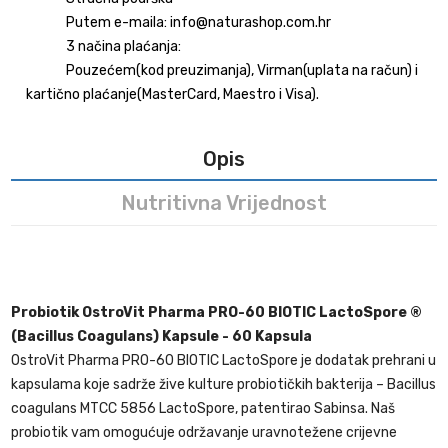
Putem e-maila: info@naturashop.com.hr
3 načina plaćanja:
Pouzećem(kod preuzimanja), Virman(uplata na račun) i
kartično plaćanje(MasterCard, Maestro i Visa).
Opis
Nutritivna Vrijednost
Probiotik OstroVit Pharma PRO-60 BIOTIC LactoSpore ®
(Bacillus Coagulans) Kapsule - 60 Kapsula
OstroVit Pharma PRO-60 BIOTIC LactoSpore je dodatak prehrani u
kapsulama koje sadrže žive kulture probiotičkih bakterija – Bacillus
coagulans MTCC 5856 LactoSpore, patentirao Sabinsa. Naš
probiotik vam omogućuje održavanje uravnotežene crijevne