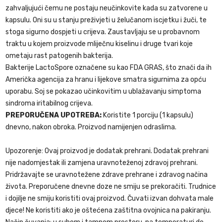
zahvaljujući čemu ne postaju neučinkovite kada su zatvorene u
kapsulu. Oni su u stanju preživjeti u želučanom iscjetku i žuči, te
stoga sigurno dospjeti u crijeva. Zaustavljaju se u probavnom
traktu u kojem proizvode mliječnu kiselinu i druge tvari koje
ometaju rast patogenih bakterija.
Bakterije LactoSpore označene su kao FDA GRAS, što znači da ih
Američka agencija za hranu i lijekove smatra sigurnima za opću
uporabu. Soj se pokazao učinkovitim u ublažavanju simptoma
sindroma iritabilnog crijeva.
PREPORUČENA UPOTREBA:
Koristite 1 porciju (1 kapsulu)
dnevno, nakon obroka. Proizvod namijenjen odraslima.
Upozorenje: Ovaj proizvod je dodatak prehrani. Dodatak prehrani
nije nadomjestak ili zamjena uravnoteženoj zdravoj prehrani.
Pridržavajte se uravnotežene zdrave prehrane i zdravog načina
života. Preporučene dnevne doze ne smiju se prekoračiti. Trudnice
i dojilje ne smiju koristiti ovaj proizvod. Čuvati izvan dohvata male
djece! Ne koristiti ako je oštećena zaštitna ovojnica na pakiranju.