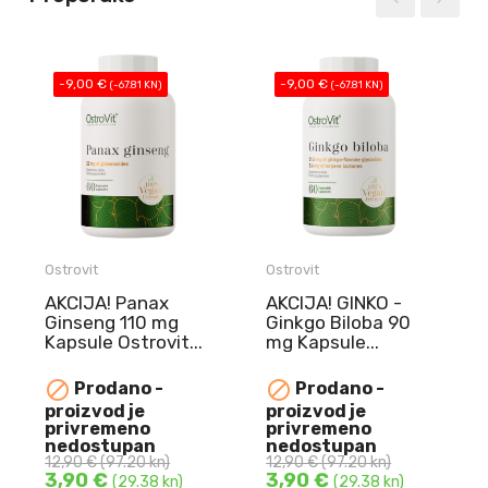
-9,00 €
-9,00 €
(-67.81 KN)
(-67.81 KN)
Ostrovit
Ostrovit
AKCIJA! Panax
AKCIJA! GINKO -
Ginseng 110 mg
Ginkgo Biloba 90
Kapsule Ostrovit...
mg Kapsule...
NAJBOLJE
NAJBOLJE


Prodano -
Prodano -
UPOTRIJEBITI DO
UPOTRIJEBITI DO
proizvod je
proizvod je
10.08.2026.
10.08.2026.
privremeno
privremeno
Panax Ginseng 110
GINKO - Ginkgo
nedostupan
nedostupan
12,90 €
(97.20 kn)
12,90 €
(97.20 kn)
mg Kapsule Ostrovit ...
Biloba 90 mg Kapsule ...
3,90 €
3,90 €
(29.38 kn)
(29.38 kn)