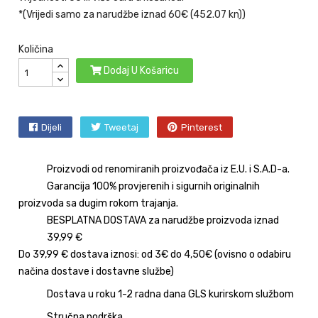
*(Vrijedi samo za narudžbe iznad 60€ (452.07 kn))
Količina
Dodaj U Košaricu
Dijeli
Tweetaj
Pinterest
Proizvodi od renomiranih proizvođača iz E.U. i S.A.D-a.
Garancija 100% provjerenih i sigurnih originalnih
proizvoda sa dugim rokom trajanja.
BESPLATNA DOSTAVA za narudžbe proizvoda iznad
39,99 €
Do 39,99 € dostava iznosi: od 3€ do 4,50€ (ovisno o odabiru
načina dostave i dostavne službe)
Dostava u roku 1-2 radna dana GLS kurirskom službom
Stručna podrška