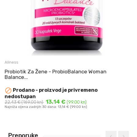
Aliness
Probiotik za žene - Probio Balance Woman Balance by
Probiotik Za Žene - ProbioBalance Woman
Aliness 20 milijardi CFU u ...
Balance...

Prodano - proizvod je privremeno
DODAJ U KOŠARICU
nedostupan
13,14 €
22,43 €
(169.00 kn)
(99.00 kn)
Najniža cijena zadnjih 30 dana: 13,14 € (99.00 kn)
Preporuke