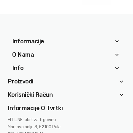
Informacije
keyboard_arrow_down
O Nama
keyboard_arrow_down
Info
keyboard_arrow_down
Proizvodi
keyboard_arrow_down
Korisnički Račun
keyboard_arrow_down
Informacije O Tvrtki
FIT LINE-obrt za trgovinu
Marsovo polje 8, 52100 Pula