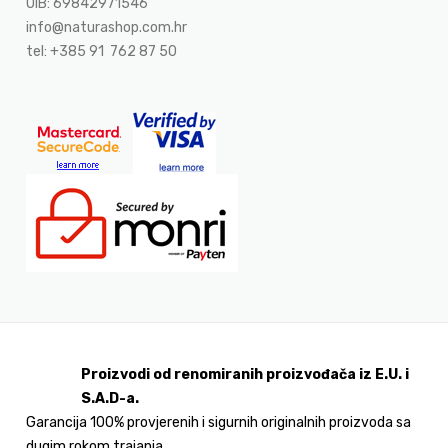
OIB: 69842971546
info@naturashop.com.hr
tel: +385 91 762 87 50
Proizvodi od renomiranih proizvođača iz E.U. i
S.A.D-a.
Garancija 100% provjerenih i sigurnih originalnih proizvoda sa
dugim rokom trajanja.