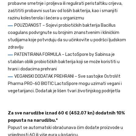
probavne smetnje i proljeva ili regulirati peristaltiku crijeva,
zaštititi probavni sustav od loših bakterija, kao i smanjiti
razinu kolesterola i šećera u organizmu
POUZDANOST – Sojevi probiotičkih bakterija Bacillus
coagulans podvrgnute su brojnim znanstvenim i kliničkim
studijama koje potvrđuju da su učinkovite u podršci ljudskom
zdravlju
PATENTIRANA FORMULA – LactoSpore by Sabinsa je
stabilan oblik probiotičkih bakterija koji se može koristiti u
hrani i dodacima prehrani
VEGANSKI DODATAK PREHRANI – Sve sastojke OstroVit
Pharma PRO-60 BIOTIC LactoSpore mogu uzimati vegani i
vegetarijanci. Dodatak je lišen tvari životinjskog podrijetla
Za sve narudžbe iznad 60 € (452.07 kn) dodatnih 10%
popusta na narudžbu.*
Popust se automatski obračunava čim dodate proizvode u
vrijednosti 60 ili više eura u košaricu.