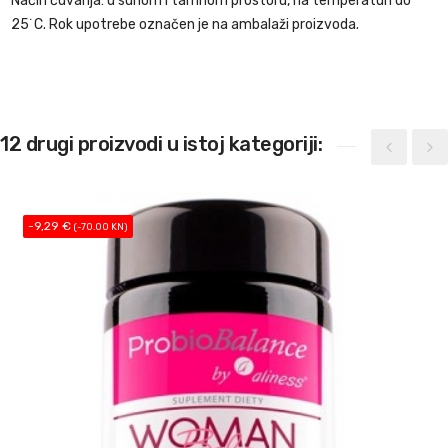
Način čuvanja: u suhom i tamnom prostoru, na temperaturi do
25˙C. Rok upotrebe označen je na ambalaži proizvoda.
12 drugi proizvodi u istoj kategoriji:
-9,29 €
(-70.00 KN)