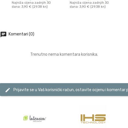
Najniža cijena zadnjih 30
Najniža cijena zadnjih 30
dana: 3,90 € (29.38 kn)
dana: 3,90 € (29.38 kn)
DODAJ U KOŠARICU
DODAJ U KOŠARICU
chat
Komentari (0)
Trenutno nema komentara korisnika.
edit
Prijavite se u Vaš korisnički račun, ostavite ocjenu i komentar 