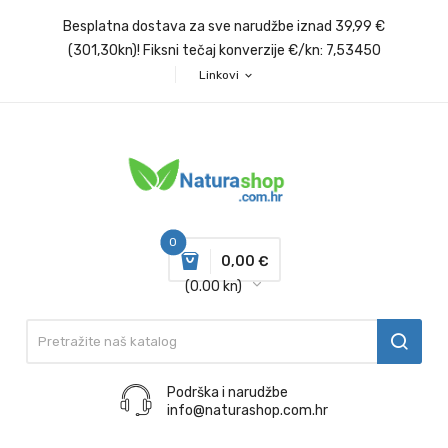
Besplatna dostava za sve narudžbe iznad 39,99 €
(301,30kn)! Fiksni tečaj konverzije €/kn: 7,53450
Linkovi
expand_more
0
0,00 €
(0.00 kn)
Podrška i narudžbe
info@naturashop.com.hr