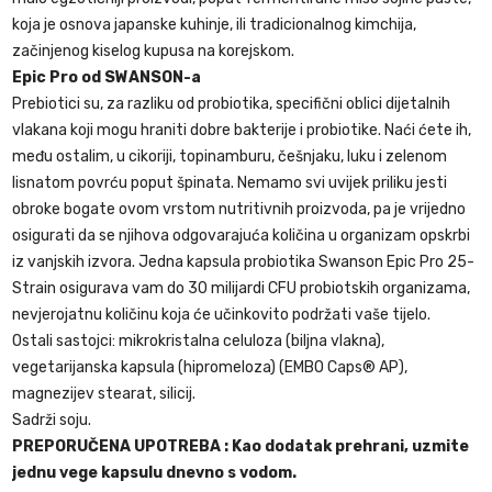
koja je osnova japanske kuhinje, ili tradicionalnog kimchija,
začinjenog kiselog kupusa na korejskom.
Epic Pro od SWANSON-a
Prebiotici su, za razliku od probiotika, specifični oblici dijetalnih
vlakana koji mogu hraniti dobre bakterije i probiotike. Naći ćete ih,
među ostalim, u cikoriji, topinamburu, češnjaku, luku i zelenom
lisnatom povrću poput špinata. Nemamo svi uvijek priliku jesti
obroke bogate ovom vrstom nutritivnih proizvoda, pa je vrijedno
osigurati da se njihova odgovarajuća količina u organizam opskrbi
iz vanjskih izvora. Jedna kapsula probiotika Swanson Epic Pro 25-
Strain osigurava vam do 30 milijardi CFU probiotskih organizama,
nevjerojatnu količinu koja će učinkovito podržati vaše tijelo.
Ostali sastojci: mikrokristalna celuloza (biljna vlakna),
vegetarijanska kapsula (hipromeloza) (EMBO Caps® AP),
magnezijev stearat, silicij.
Sadrži soju.
PREPORUČENA UPOTREBA : Kao dodatak prehrani, uzmite
jednu vege kapsulu dnevno s vodom.