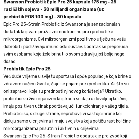
Swanson Probiotik Epic Pro 25
kapsule 175 mg - 25
različitih sojeva - 30 milijardi organizama (uz
prebiotik
FOS 100 mg) - 30 kapsula
Epic Pro 25-Strain Probiotic iz Swansona je senzacionalan
dodatak koji vam pruža iznimno korisne pro i prebiotske
mikroorganizme. Ovi mikroorganizmi pozitivno utječu na vašu
dobrobit i podržavaju imunološki sustav. Dodatak se preporuča
svim osobama koje žele brinuti o svom zdravlju još bolje nego
dosad.
Probiotik
Epic Pro 25
Već duže vrijeme u svijetu sportaša i opće populacije koja brine o
zdravom načinu života, čuje se pojam pre i probiotika. Ali što su
oni zapravo i koje su prednosti njihovog korištenja? Ukratko,
probiotici su živi organizmi koji, kada se daju u dovoljnoj količini,
imaju pozitivan učinak podržavajući funkcioniranje vašeg tijela.
Prebiotici su, s druge strane, neprobavljivi sastojci hrane koji
djeluju samo u crijevima i imaju svojstva koja potiču rast količine
mikroorganizama prisutnih i aktivnih u crijevima.
Swanson Epic Pro 25-Strain Probiotic dodatak je proizvod koji