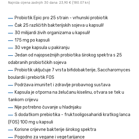
Najniža cijena zadnjih 30 dana: 23,90 €
(180.07 kn)
Probiotik Epic pro 25 strain - vrhunski probiotik
Čak 25 različitih bakterijskih sojeva u kapsuli!
30 milijardi živih organizama u kapsuli!
175 mg po kapsuli
30 vege kapsula u pakiranju
Jedan od najopsežnijih probiotika širokog spektra s 25
odabranih probiotičkih sojeva
Probiotik uključuje 7 vrsta bifidobakterije, Saccharomyces
boulardii i prebiotik FOS
Podržava imunitet i zdravlje probavnog sustava
Kapsula je otporna na želučanu kiselinu, otvara se tek u
tankom crijevu
Nije potrebno čuvanje u hladnjaku
S dodatkom prebiotika - fruktooligosaharidi kratkog lanca
(FOS) 100 mg u kapsuli
Korisne crijevne bakterije širokog spektra
Pogodno za vegane i vegetarijance