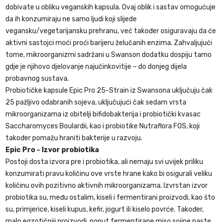
dobivate u obliku veganskih kapsula. Ovaj oblik i sastav omogućuje
da ih konzumiraju ne samo ljudi koji slijede
vegansku/vegetarijansku prehranu, već također osiguravaju da će
aktivni sastojci moći proći barijeru želučanih enzima. Zahvaljujući
tome, mikroorganizmi sadržani u Swanson dodatku dospiju tamo
gdje je njihovo djelovanje najučinkovitije – do donjeg dijela
probavnog sustava.
Probiotičke kapsule Epic Pro 25-Strain iz Swansona uključuju čak
25 pažljivo odabranih sojeva, uključujući čak sedam vrsta
mikroorganizama iz obitelji bifidobakterija i probiotički kvasac
Saccharomyces Boulardii, kao i probiotike Nutraflora FOS, koji
također pomažu hraniti bakterije u razvoju.
Epic Pro - Izvor probiotika
Postoji dosta izvora pre i probiotika, ali nemaju svi uvijek priliku
konzumirati pravu količinu ove vrste hrane kako bi osigurali veliku
količinu ovih pozitivno aktivnih mikroorganizama. Izvrstan izvor
probiotika su, među ostalim, kiseli i fermentirani proizvodi, kao što
su, primjerice, kiseli kupus, kefir, jogurt ili kiselo povrće. Također,
malo egzotičniji proizvodi, poput fermentirane miso sojine paste,