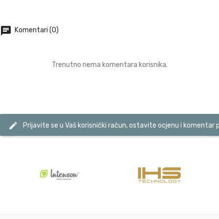
DODAJ U KOŠARICU
DODAJ U KOŠARICU
chat
Komentari (0)
Trenutno nema komentara korisnika.
edit
Prijavite se u Vaš korisnički račun, ostavite ocjenu i komentar 