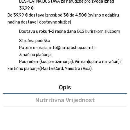
BESPLATNA DOSTAVA za narudžbe proizvoda iznad
39,99 €
Do 39,99 € dostava iznosi: od 3€ do 4,50€ (ovisno o odabiru
načina dostave i dostavne službe)
Dostava u roku 1-2 radna dana GLS kurirskom službom
Stručna podrška
Putem e-maila: info@naturashop.com.hr
3 načina plaćanja:
Pouzećem(kod preuzimanja), Virman(uplata na račun) i
kartično plaćanje(MasterCard, Maestro i Visa).
Opis
Nutritivna Vrijednost