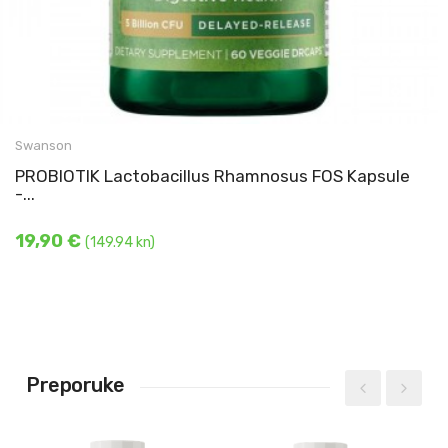
Probiotik Lactobacillus Rhamnosus 25 mg (5 milijardi
bakterijskih organizama) u ...
Swanson
PROBIOTIK Lactobacillus Rhamnosus FOS Kapsule
-...
DODAJ U KOŠARICU
19,90 €
(149.94 kn)
Preporuke