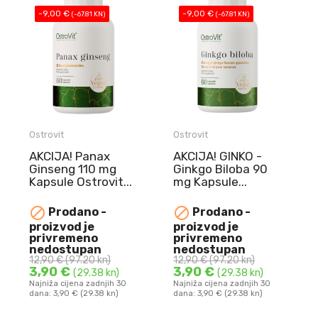
-9,00 €
-9,00 €
(-67.81 KN)
(-67.81 KN)
Ostrovit
Ostrovit
AKCIJA! Panax
AKCIJA! GINKO -
Ginseng 110 mg
Ginkgo Biloba 90
Kapsule Ostrovit...
mg Kapsule...
NAJBOLJE
NAJBOLJE


Prodano -
Prodano -
UPOTRIJEBITI DO
UPOTRIJEBITI DO
proizvod je
proizvod je
10.08.2026.
10.08.2026.
privremeno
privremeno
Panax Ginseng 110
GINKO - Ginkgo
nedostupan
nedostupan
12,90 €
(97.20 kn)
12,90 €
(97.20 kn)
mg Kapsule Ostrovit ...
Biloba 90 mg Kapsule ...
3,90 €
3,90 €
(29.38 kn)
(29.38 kn)
Najniža cijena zadnjih 30
Najniža cijena zadnjih 30
dana: 3,90 € (29.38 kn)
dana: 3,90 € (29.38 kn)