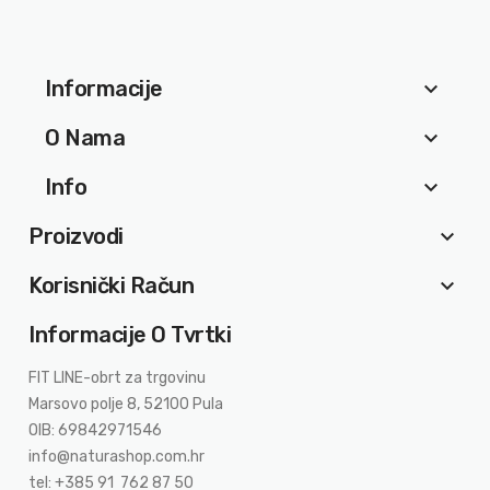
Informacije
keyboard_arrow_down
O Nama
keyboard_arrow_down
Info
keyboard_arrow_down
Proizvodi
keyboard_arrow_down
Korisnički Račun
keyboard_arrow_down
Informacije O Tvrtki
FIT LINE-obrt za trgovinu
Marsovo polje 8, 52100 Pula
OIB: 69842971546
info@naturashop.com.hr
tel: +385 91 762 87 50