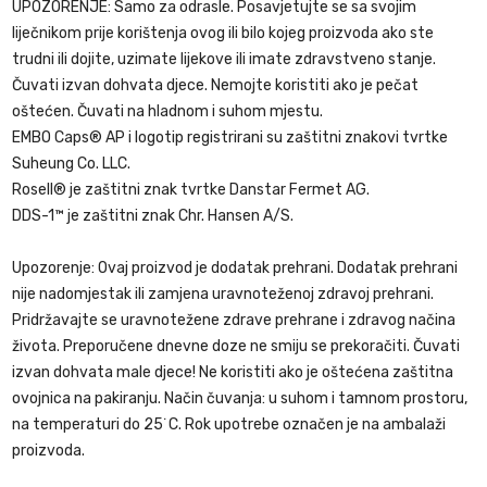
UPOZORENJE: Samo za odrasle. Posavjetujte se sa svojim
liječnikom prije korištenja ovog ili bilo kojeg proizvoda ako ste
trudni ili dojite, uzimate lijekove ili imate zdravstveno stanje.
Čuvati izvan dohvata djece. Nemojte koristiti ako je pečat
oštećen. Čuvati na hladnom i suhom mjestu.
EMBO Caps® AP i logotip registrirani su zaštitni znakovi tvrtke
Suheung Co. LLC.
Rosell® je zaštitni znak tvrtke Danstar Fermet AG.
DDS-1™ je zaštitni znak Chr. Hansen A/S.
Upozorenje: Ovaj proizvod je dodatak prehrani. Dodatak prehrani
nije nadomjestak ili zamjena uravnoteženoj zdravoj prehrani.
Pridržavajte se uravnotežene zdrave prehrane i zdravog načina
života. Preporučene dnevne doze ne smiju se prekoračiti. Čuvati
izvan dohvata male djece! Ne koristiti ako je oštećena zaštitna
ovojnica na pakiranju. Način čuvanja: u suhom i tamnom prostoru,
na temperaturi do 25˙C. Rok upotrebe označen je na ambalaži
proizvoda.