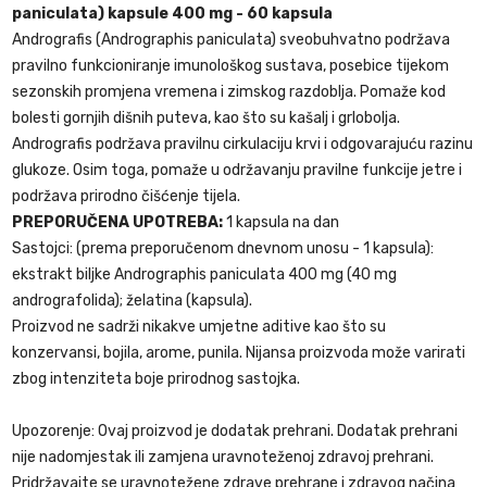
paniculata) kapsule 400 mg - 60 kapsula
Andrografis (Andrographis paniculata) sveobuhvatno podržava
pravilno funkcioniranje imunološkog sustava, posebice tijekom
sezonskih promjena vremena i zimskog razdoblja. Pomaže kod
bolesti gornjih dišnih puteva, kao što su kašalj i grlobolja.
Andrografis podržava pravilnu cirkulaciju krvi i odgovarajuću razinu
glukoze. Osim toga, pomaže u održavanju pravilne funkcije jetre i
podržava prirodno čišćenje tijela.
PREPORUČENA UPOTREBA:
1 kapsula na dan
Sastojci: (prema preporučenom dnevnom unosu - 1 kapsula):
ekstrakt biljke Andrographis paniculata 400 mg (40 mg
andrografolida); želatina (kapsula).
Proizvod ne sadrži nikakve umjetne aditive kao što su
konzervansi, bojila, arome, punila. Nijansa proizvoda može varirati
zbog intenziteta boje prirodnog sastojka.
Upozorenje: Ovaj proizvod je dodatak prehrani. Dodatak prehrani
nije nadomjestak ili zamjena uravnoteženoj zdravoj prehrani.
Pridržavajte se uravnotežene zdrave prehrane i zdravog načina