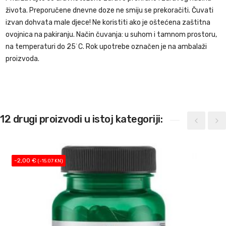
života. Preporučene dnevne doze ne smiju se prekoračiti. Čuvati
izvan dohvata male djece! Ne koristiti ako je oštećena zaštitna
ovojnica na pakiranju. Način čuvanja: u suhom i tamnom prostoru,
na temperaturi do 25˙C. Rok upotrebe označen je na ambalaži
proizvoda.
12 drugi proizvodi u istoj kategoriji:
-2,00 €
(-15.07 KN)