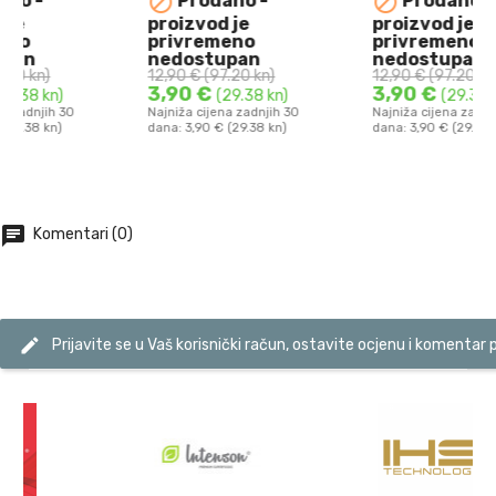


Prodano -
Prodano -
UPOTRIJEBITI DO
UPOTRIJEBITI DO
proizvod je
proizvod je
10.08.2026.
10.08.2026.
privremeno
privremeno
Panax Ginseng 110
GINKO - Ginkgo
nedostupan
nedostupan
12,90 €
(97.20 kn)
12,90 €
(97.20 kn)
mg Kapsule Ostrovit ...
Biloba 90 mg Kapsule ...
3,90 €
3,90 €
(29.38 kn)
(29.38 kn)
Najniža cijena zadnjih 30
Najniža cijena zadnjih 30
dana: 3,90 € (29.38 kn)
dana: 3,90 € (29.38 kn)
DODAJ U KOŠARICU
DODAJ U KOŠARICU
chat
Komentari (0)
edit
Prijavite se u Vaš korisnički račun, ostavite ocjenu i komentar 