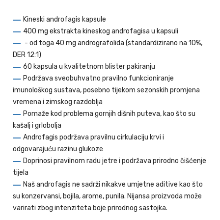
Kineski androfagis kapsule
400 mg ekstrakta kineskog androfagisa u kapsuli
- od toga 40 mg andrografolida (standardizirano na 10%,
DER 12:1)
60 kapsula u kvalitetnom blister pakiranju
Podržava sveobuhvatno pravilno funkcioniranje
imunološkog sustava, posebno tijekom sezonskih promjena
vremena i zimskog razdoblja
Pomaže kod problema gornjih dišnih puteva, kao što su
kašalj i grlobolja
Androfagis podržava pravilnu cirkulaciju krvi i
odgovarajuću razinu glukoze
Doprinosi pravilnom radu jetre i podržava prirodno čišćenje
tijela
Naš androfagis ne sadrži nikakve umjetne aditive kao što
su konzervansi, bojila, arome, punila. Nijansa proizvoda može
varirati zbog intenziteta boje prirodnog sastojka.