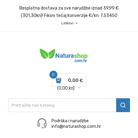
Besplatna dostava za sve narudžbe iznad 39,99 €
(301,30kn)! Fiksni tečaj konverzije €/kn: 7,53450
Linkovi
expand_more
0
0,00 €
(0.00 kn)
Podrška i narudžbe
info@naturashop.com.hr