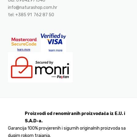
OIB: 69842971546
info@naturashop.com.hr
tel: +385 91 762 87 50
Proizvodi od renomiranih proizvođača iz E.U. i
S.A.D-a.
Garancija 100% provjerenih i sigurnih originalnih proizvoda sa
dugim rokom trajanja.