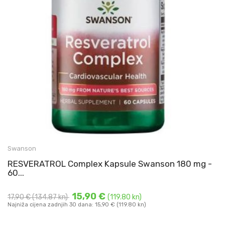
RESVERATROL Complex Kapsule Swanson 180 mg - 60
Swanson
Kapsula
RESVERATROL Complex Kapsule Swanson 180 mg -
Sadrži resveratrol, ...
60...
DODAJ U KOŠARICU
15,90 €
17,90 €
(134.87 kn)
(119.80 kn)
Najniža cijena zadnjih 30 dana: 15,90 € (119.80 kn)