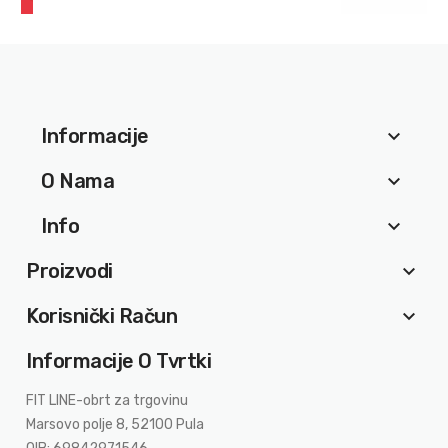
Informacije
keyboard_arrow_down
O Nama
keyboard_arrow_down
Info
keyboard_arrow_down
Proizvodi
keyboard_arrow_down
Korisnički Račun
keyboard_arrow_down
Informacije O Tvrtki
FIT LINE-obrt za trgovinu
Marsovo polje 8, 52100 Pula