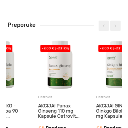
Preporuke
-9,00 €
-9,00 €
(-67.81 KN)
(-67.81 KN)
Ostrovit
Ostrovit
AKCIJA! Panax
AKCIJA! GINKO -
Ginseng 110 mg
Ginkgo Biloba 90
Kapsule Ostrovit...
mg Kapsule...
NAJBOLJE
NAJBOLJE