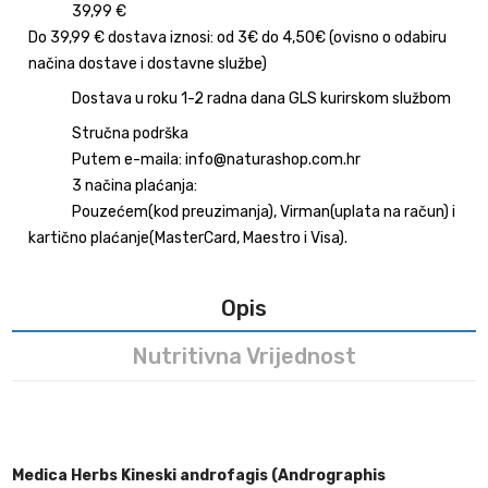
39,99 €
Do 39,99 € dostava iznosi: od 3€ do 4,50€ (ovisno o odabiru
načina dostave i dostavne službe)
Dostava u roku 1-2 radna dana GLS kurirskom službom
Stručna podrška
Putem e-maila: info@naturashop.com.hr
3 načina plaćanja:
Pouzećem(kod preuzimanja), Virman(uplata na račun) i
kartično plaćanje(MasterCard, Maestro i Visa).
Opis
Nutritivna Vrijednost
Medica Herbs Kineski androfagis (Andrographis