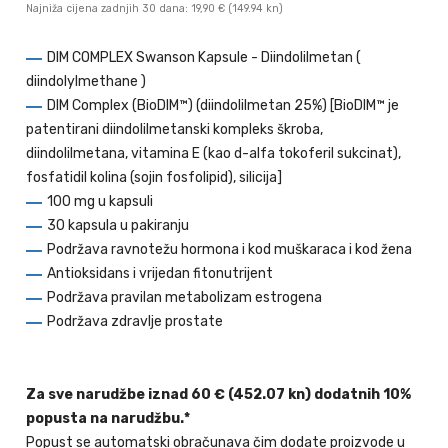
Najniža cijena zadnjih 30 dana: 19,90 €
(149.94 kn)
DIM COMPLEX Swanson Kapsule - Diindolilmetan (
diindolylmethane )
DIM Complex (BioDIM™) (diindolilmetan 25%) [BioDIM™ je
patentirani diindolilmetanski kompleks škroba,
diindolilmetana, vitamina E (kao d-alfa tokoferil sukcinat),
fosfatidil kolina (sojin fosfolipid), silicija]
100 mg u kapsuli
30 kapsula u pakiranju
Podržava ravnotežu hormona i kod muškaraca i kod žena
Antioksidans i vrijedan fitonutrijent
Podržava pravilan metabolizam estrogena
Podržava zdravlje prostate
Za sve narudžbe iznad 60 € (452.07 kn) dodatnih 10%
popusta na narudžbu.*
Popust se automatski obračunava čim dodate proizvode u