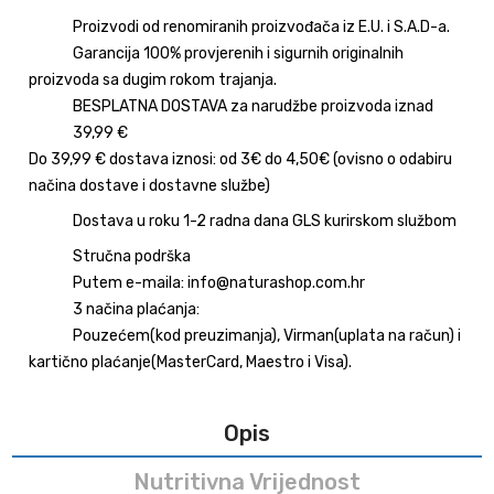
Proizvodi od renomiranih proizvođača iz E.U. i S.A.D-a.
Garancija 100% provjerenih i sigurnih originalnih
proizvoda sa dugim rokom trajanja.
BESPLATNA DOSTAVA za narudžbe proizvoda iznad
39,99 €
Do 39,99 € dostava iznosi: od 3€ do 4,50€ (ovisno o odabiru
načina dostave i dostavne službe)
Dostava u roku 1-2 radna dana GLS kurirskom službom
Stručna podrška
Putem e-maila: info@naturashop.com.hr
3 načina plaćanja:
Pouzećem(kod preuzimanja), Virman(uplata na račun) i
kartično plaćanje(MasterCard, Maestro i Visa).
Opis
Nutritivna Vrijednost