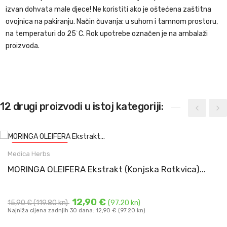
izvan dohvata male djece! Ne koristiti ako je oštećena zaštitna
ovojnica na pakiranju. Način čuvanja: u suhom i tamnom prostoru,
na temperaturi do 25˙C. Rok upotrebe označen je na ambalaži
proizvoda.
12 drugi proizvodi u istoj kategoriji:
-3,00 €
(-22.60 KN)
Moringa extract kapsule
Medica Herbs
Moringa oleifera ekstrakt 650 mg u kapsuli
MORINGA OLEIFERA Ekstrakt (Konjska Rotkvica)...
- ...
DODAJ U KOŠARICU
12,90 €
15,90 €
(119.80 kn)
(97.20 kn)
Najniža cijena zadnjih 30 dana: 12,90 € (97.20 kn)