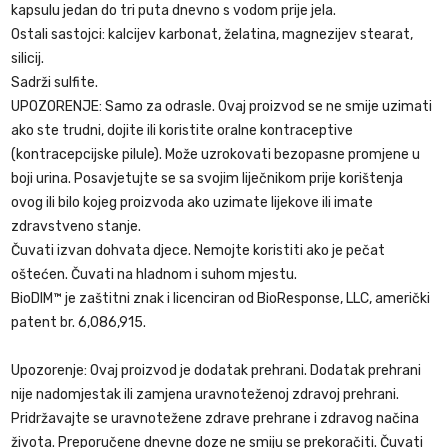
kapsulu jedan do tri puta dnevno s vodom prije jela.
Ostali sastojci: kalcijev karbonat, želatina, magnezijev stearat,
silicij.
Sadrži sulfite.
UPOZORENJE: Samo za odrasle. Ovaj proizvod se ne smije uzimati
ako ste trudni, dojite ili koristite oralne kontraceptive
(kontracepcijske pilule). Može uzrokovati bezopasne promjene u
boji urina. Posavjetujte se sa svojim liječnikom prije korištenja
ovog ili bilo kojeg proizvoda ako uzimate lijekove ili imate
zdravstveno stanje.
Čuvati izvan dohvata djece. Nemojte koristiti ako je pečat
oštećen. Čuvati na hladnom i suhom mjestu.
BioDIM™ je zaštitni znak i licenciran od BioResponse, LLC, američki
patent br. 6,086,915.
Upozorenje: Ovaj proizvod je dodatak prehrani. Dodatak prehrani
nije nadomjestak ili zamjena uravnoteženoj zdravoj prehrani.
Pridržavajte se uravnotežene zdrave prehrane i zdravog načina
života. Preporučene dnevne doze ne smiju se prekoračiti. Čuvati