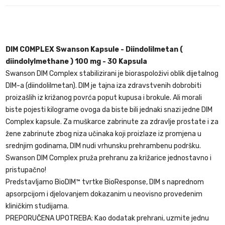
DIM COMPLEX Swanson Kapsule - Diindolilmetan (
diindolylmethane ) 100 mg - 30 Kapsula
Swanson DIM Complex stabilizirani je bioraspoloživi oblik dijetalnog
DIM-a (diindolilmetan). DIM je tajna iza zdravstvenih dobrobiti
proizašlih iz križanog povrća poput kupusa i brokule. Ali morali
biste pojesti kilograme ovoga da biste bili jednaki snazi ​​jedne DIM
Complex kapsule. Za muškarce zabrinute za zdravlje prostate i za
žene zabrinute zbog niza učinaka koji proizlaze iz promjena u
srednjim godinama, DIM nudi vrhunsku prehrambenu podršku.
Swanson DIM Complex pruža prehranu za križarice jednostavno i
pristupačno!
Predstavljamo BioDIM™ tvrtke BioResponse, DIM s naprednom
apsorpcijom i djelovanjem dokazanim u neovisno provedenim
kliničkim studijama.
PREPORUČENA UPOTREBA: Kao dodatak prehrani, uzmite jednu