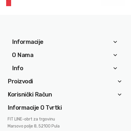
Informacije
keyboard_arrow_down
O Nama
keyboard_arrow_down
Info
keyboard_arrow_down
Proizvodi
keyboard_arrow_down
Korisnički Račun
keyboard_arrow_down
Informacije O Tvrtki
FIT LINE-obrt za trgovinu
Marsovo polje 8, 52100 Pula