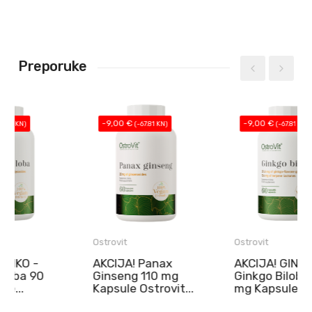
Preporuke
-9,00 €
-9,00 €
(-67.81 KN)
(-67.81 KN)
Ostrovit
Ostrovit
AKCIJA! Panax
AKCIJA! GINKO -
Ginseng 110 mg
Ginkgo Biloba 90
Kapsule Ostrovit...
mg Kapsule...