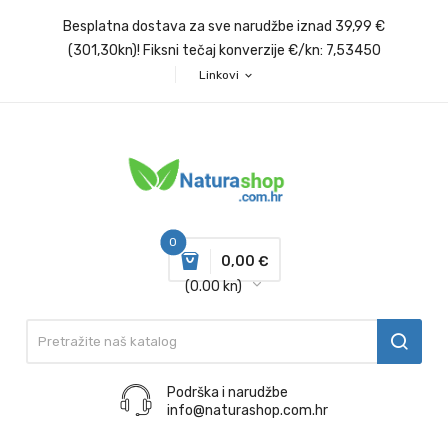
Besplatna dostava za sve narudžbe iznad 39,99 €
(301,30kn)! Fiksni tečaj konverzije €/kn: 7,53450
Linkovi
expand_more
0
0,00 €
(0.00 kn)
Podrška i narudžbe
info@naturashop.com.hr