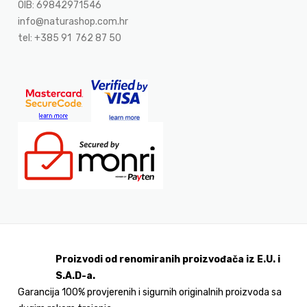
OIB: 69842971546
info@naturashop.com.hr
tel: +385 91 762 87 50
Proizvodi od renomiranih proizvođača iz E.U. i
S.A.D-a.
Garancija 100% provjerenih i sigurnih originalnih proizvoda sa