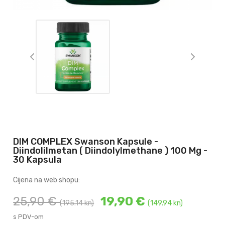
DIM COMPLEX Swanson Kapsule -
Diindolilmetan ( Diindolylmethane ) 100 Mg -
30 Kapsula
Cijena na web shopu:
25,90 €
19,90 €
(195.14 kn)
(149.94 kn)
s PDV-om