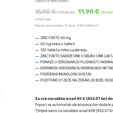
Cijena na web shopu:
15,90 €
11,90 €
(119.80 kn)
(89.66 
s PDV-om
Najniža cijena zadnjih 30 dana: 11,90 €
(89.66 kn)
ZINC FORTE 60 mg
60 mg cinka u tableti
120 tableta cinka u pakiranju
ZINC FORTE SADRŽI CINK U OBLIKU CINK LAK
POMAZE U ODRŽAVANJU PLODNOSTI I NORMA
DOPRINOSI ODRŽAVANJU NORMALNOG META
PODRŽAVA IMUNOLOŠKI SUSTAV
POZITIVNO UTJEČE NA ZDRAVLJE KOŽE, KOSE,
Za sve narudžbe iznad 60 € (452.07 kn) d
Popust se automatski obračunava čim dodate proi
*(Vrijedi samo za narudžbe iznad 60€ (452.07 kn