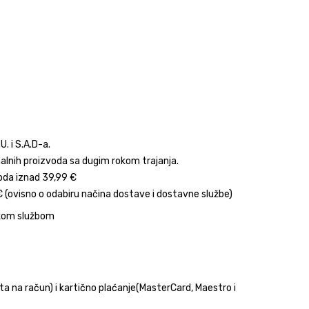
. i S.A.D-a.
inalnih proizvoda sa dugim rokom trajanja.
da iznad 39,99 €
 (ovisno o odabiru načina dostave i dostavne službe)
skom službom
 na račun) i kartično plaćanje(MasterCard, Maestro i