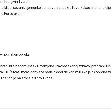
m hranjivih tvari.
čne klice, sezam, sjemenke bundeve, suncokretovo, kakao ili laneno ul
nc Forte ako:
evno, nakon obroka.
ehrani nije nadomjestak ili zamjena uravnoteženoj zdravoj prehrani. P
čiti. Čuvati izvan dohvata male djece! Ne koristiti ako je oštećena za
značen je na ambalaži proizvoda.