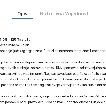
Opis
Nutritivna Vrijednost
ION - 120 Tableta
ažan mineral - cink.
kcioniranje ljudskog organizma. Budući da nemamo mogućnost endogen
lukoze i proizvodnji inzulina. To je esencijalni mineral za većinu metab
kognitivnih funkcija, ispravnoj sintezi DNK i pomaže u održavanju ispr
vanju pravilnog vida i imunološkog sustava, kao i podržava zaštitu st
a svojstva koja se koriste u pomaže u održavanju normalnog stanja i lij
osebno onima koji žele osigurati svoje zdravlje i pravilno funkcionira
je sastojak mnogih enzima, a njegov se nedostatak najčešće očituje sla
m pomoći u borbi protiv akni i čira na koži. Dodatno, element utječe