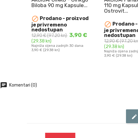
psule...
110 mg Kapsule
Biloba 90 mg
Ostrovit...
RIJEBITI
NAJBOLJE U

roizvod
Prodano 
NAJBOLJE UPOTRIJEBITI
DO 10.08.2026.

Prodano - proizvod
je privreme
Biloba 90
DO 10.08.2026.
GINKO - Gink
nedostupa
je privremeno
Panax Ginseng 110 mg
mg Kapsule ...
3,90 €
nedostupan
12,90 €
(97.20 
Kapsule Ostrovit ...
3,90 €
12,90 €
(97.20 kn)
(29.38 kn)
ŠARICU
DODAJ 
 30 dana:
Najniža cijena zad
(29.38 kn)
3,90 € (29.38 kn)
DODAJ U KOŠARICU
Najniža cijena zadnjih 30 dana:
3,90 € (29.38 kn)
chat
Komentari (0)
edit