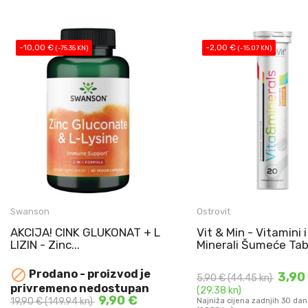
-10,00 €
-2,00 €
(-75.35 KN)
(-15.07 KN)
Swanson
Ostrovit
Vit & Min - Vitamini i M
AKCIJA! CINK GLUKONAT + L
Vit & Min - Vitamini i
Šumeće Tablete - ČAK 21
LIZIN - Zinc...
Minerali Šumeće Tabl
NAJBOLJE UPOTRIJEBITI DO:
sastojak ...
30.04.2026.

Prodano - proizvod je
3,90
1 KOM. NA STANJU
5,90 €
(44.45 kn)
privremeno nedostupan
DODAJ U KOŠARIC
CINK GLUKONAT ...
(29.38 kn)
9,90 €
19,90 €
(149.94 kn)
Najniža cijena zadnjih 30 dan