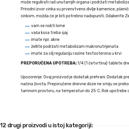
može regulirati rad unutarnjih organa i podržati metaboliza
Prirodni izvor cinka su prvenstveno divlje kamenice, pšeni
cinkom, možda će je biti potrebno nadopuniti. Odaberite Zi
vam se nokti lome
vaša kosa treba sjaj
imate npr. akne
žellite podržati metabolizam makronutrijenata
imate za cilj regulaciju razine testosterona u krvi
PREPORUČENA UPOTREBA:
1/4 (1 četvrtina) tablete dn
Upozorenje: Ovaj proizvod je dodatak prehrani. Dodatak pr
načina života. Preporučene dnevne doze ne smiju se prekora
tamnom prostoru, na temperaturi do 25˙C. Rok upotrebe o
12 drugi proizvodi u istoj kategoriji: