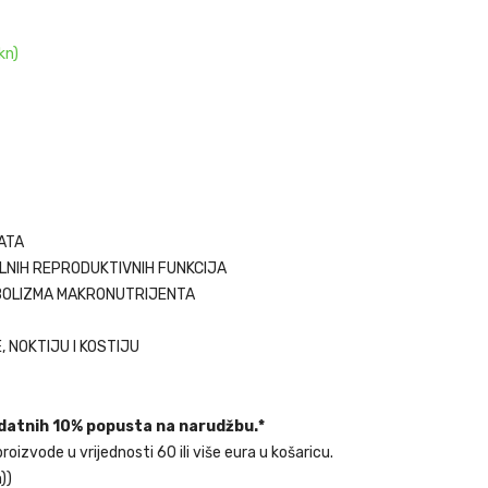
kn)
TATA
LNIH REPRODUKTIVNIH FUNKCIJA
BOLIZMA MAKRONUTRIJENTA
 NOKTIJU I KOSTIJU
odatnih 10% popusta na narudžbu.*
zvode u vrijednosti 60 ili više eura u košaricu.
))