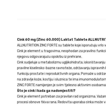
Cink 60 mg (Zinc 60.000) Laktat Tablete ALLNUTRIT
ALLNUTRITION ZINC FORTE su tablete koje isporučuju vrlo v
Cink je element u tragovima, neophodan za pravilno fun
njegovu odgovarajuću opskrbu iz prehrane.
Cink sudjeluje u metabolizmu ugljikohidrata, iskorištavanju g
pravilne kiselinsko-bazne ravnoteže, održavanju ispravnih 
funkciju prostate i reproduktivnih organa. Pomaže u održa
na zdravlje kože, kostiju i sluznica te ima imunomodulatorn
ZINC FORTE namijenjen je svim tjelesno aktivnim osobama, p
Što je cink i kada ga nadomjestiti?
Cink je element potreban za pravilan rad organizma. Važan 
procesi obnove tkiva rana. Redovita uporaba cinka može va