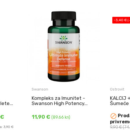
-3,40 €
(
Kompleks za obranu imuniteta
4 u 1 - Swanson High Potency
Swanson
Ostrovit
Ultimate Immune Defense ...
inerali
Kompleks za Imunitet -
KALCIJ 
 Aktivni
ete...
Swanson High Potency...
Šumeće T
KALCIJ
DODAJ U KOŠARICU
Šumeće Ta

Proda
 €
11,90 €
QUERCETIN 
(89.66 kn)
U
privrem
9,90 €
(74
a: 3,90 €