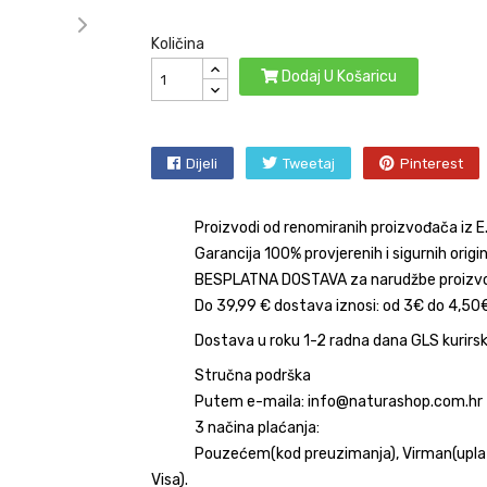
Količina
Dodaj U Košaricu
Dijeli
Tweetaj
Pinterest
Proizvodi od renomiranih proizvođača iz E.U
Garancija 100% provjerenih i sigurnih orig
BESPLATNA DOSTAVA za narudžbe proizvo
Do 39,99 € dostava iznosi: od 3€ do 4,50€
Dostava u roku 1-2 radna dana GLS kurir
Stručna podrška
Putem e-maila: info@naturashop.com.hr
3 načina plaćanja:
Pouzećem(kod preuzimanja), Virman(uplata
Visa).