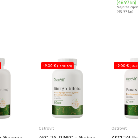
DO
(48.97 kn)
Najniža cije
(48.97 kn)
-9,00 €
-9,00 €
N)
(-67.81 KN)
(-67
Ostrovit
Ostrovit
O - Ginkgo
AKCIJA! Panax Ginseng
AKCIJA! G