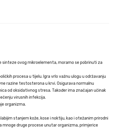
e sinteze ovog mikroelementa, moramo se pobrinuti za
oličkih procesa u tijelu. Igra vrlo važnu ulogu u održavanju
avne razine testosterona u krvi. Osigurava normalnu
anica od oksidativnog stresa. Također ima značajan učinak
ečenju virusnih infekcija.
nje organizma.
bijim stanjem kože, kose i noktiju, kao i otežanim prirodni
 na mnoge druge procese unutar organizma, primjerice