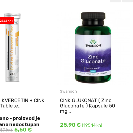
-25.62 KN)
Swanson Cink glukonat
Swanson
kapsule
+ KVERCETIN + CINK
CINK GLUKONAT ( Zinc
50 mg po kapsuli
ablete...
Gluconate ) Kapsule 50
250 kapsula u ...
 + KVERCETIN + CINK
mg...
blete (Calcium &
no - proizvod je
& Zinc ...
DODAJ U KOŠARICU
eno nedostupan
25,90 €
(195.14 kn)
6,50 €
.59 kn)