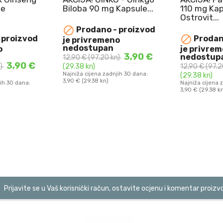
 Kapsule...
110 mg Kapsule
Biloba 90
Ostrovit...
POTRIJEBITI
NAJBOLJ

- proizvod
Proda
NAJBOLJE UPOTRIJEBITI
DO 10.08.20

Prodano - proizvod
no
je privr
go Biloba 90
DO 10.08.2026.
GINKO - 
n
nedostu
je privremeno
Panax Ginseng 110 mg
mg Kapsule .
3,90 €
nedostupan
kn)
12,90 €
(97.
Kapsule Ostrovit ...
3,90 €
12,90 €
(97.20 kn)
(29.38 kn)
U KOŠARICU
DOD
njih 30 dana:
Najniža cijena
(29.38 kn)
3,90 € (29.38 
DODAJ U KOŠARICU
Najniža cijena zadnjih 30 dana:
3,90 € (29.38 kn)
Prijavite se u Vaš korisnički račun, ostavite ocjenu i komentar proizv